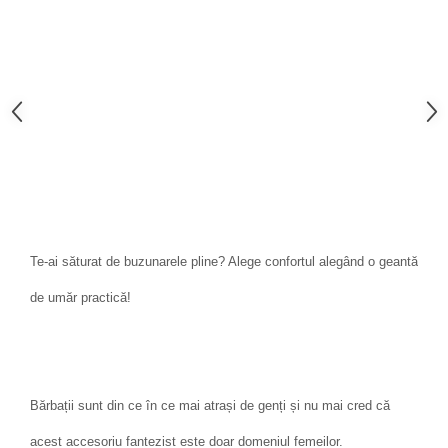
Te-ai săturat de buzunarele pline? Alege confortul alegând o geantă
de umăr practică!
Bărbații sunt din ce în ce mai atrași de genți și nu mai cred că
acest accesoriu fantezist este doar domeniul femeilor.