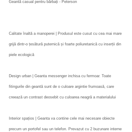
Geantă casual pentru bărbați - Peterson
Calitate înaltă a manoperei | Produsul este cusut cu cea mai mare
grijă dintr-o țesătură puternică și foarte poliuretanică cu inserții din
piele ecologică
Design urban | Geanta messenger inchisa cu fermoar. Toate
fitingurile din geantă sunt de o culoare argintie frumoasă, care
creează un contrast deosebit cu culoarea neagră a materialului
Interior spațios | Geanta va contine cele mai necesare obiecte
precum un portofel sau un telefon. Prevazut cu 2 buzunare interne