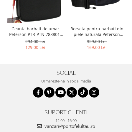
Borseta pentru barbati din
Geanta barbati de umar
piele naturala Peterson
Peterson PTR-PTN 788801-
PTR-PTN 2507-HP N
0334 BL
329,00 Lei
294,00 Lei
169,00 Lei
129,00 Lei
SOCIAL
Urmareste-ne in social media
SUPORT CLIENTI
12:00 - 16:00
vanzari@portofelultau.ro