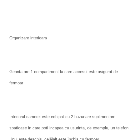
Organizare interioara
Geanta are 1 compartiment la care accesul este asigurat de
fermoar
Interiorul camerei este echipat cu 2 buzunare suplimentare
spatioase in care poti incapea cu usurinta, de exemplu, un telefon.
Unul este deschis, celălalt este închis cu fermoar.