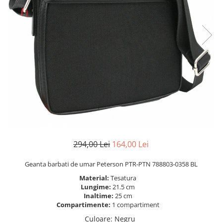
294,00 Lei
164,00 Lei
Geanta barbati de umar Peterson PTR-PTN 788803-0358 BL
Material:
Tesatura
Lungime:
21.5 cm
Inaltime:
25 cm
Compartimente:
1 compartiment
Culoare
:
Negru