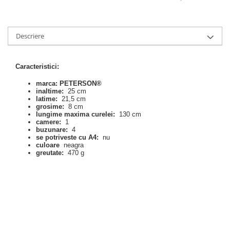
Descriere
Caracteristici:
marca: PETERSON®
inaltime:
25 cm
latime:
21,5 cm
grosime:
8 cm
lungime maxima curelei:
130 cm
camere:
1
buzunare:
4
se potriveste cu A4:
nu
culoare
neagra
greutate:
470 g