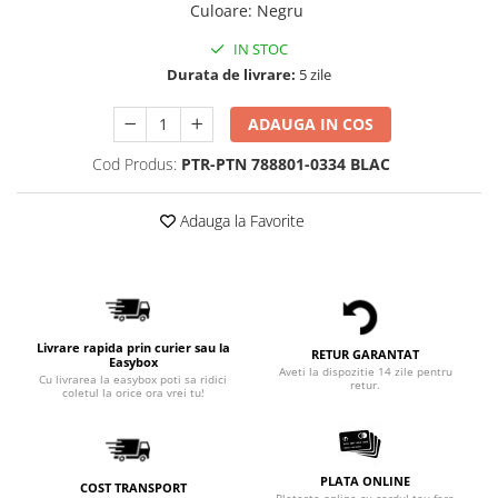
Culoare
:
Negru
IN STOC
Durata de livrare:
5 zile
ADAUGA IN COS
Cod Produs:
PTR-PTN 788801-0334 BLAC
Adauga la Favorite
Livrare rapida prin curier sau la
RETUR GARANTAT
Easybox
Aveti la dispozitie 14 zile pentru
Cu livrarea la easybox poti sa ridici
retur.
coletul la orice ora vrei tu!
PLATA ONLINE
COST TRANSPORT
Plateste online cu cardul tau fara