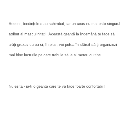
Recent, tendințele s-au schimbat, iar un ceas nu mai este singurul
atribut al masculinității! Această geantă la îndemână te face să
arăți grozav cu ea și, în plus, vei putea în sfârșit să-ți organizezi
mai bine lucrurile pe care trebuie să le ai mereu cu tine.
Nu ezita - ia-ti o geanta care te va face foarte confortabil!