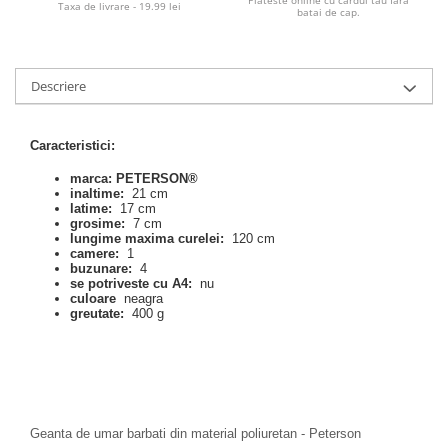
Taxa de livrare - 19.99 lei
batai de cap.
Descriere
Caracteristici:
marca: PETERSON®
inaltime:
21 cm
latime:
17 cm
grosime:
7 cm
lungime maxima curelei:
120 cm
camere:
1
buzunare:
4
se potriveste cu A4:
nu
culoare
neagra
greutate:
400 g
Geanta de umar barbati din material poliuretan - Peterson