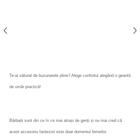
Te-ai săturat de buzunarele pline? Alege confortul alegând o geantă
de umăr practică!
Bărbații sunt din ce în ce mai atrași de genți și nu mai cred că
acest accesoriu fantezist este doar domeniul femeilor.