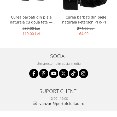
Curea barbati din piele
Curea barbati din piele
naturala cu doua fete —
naturala Peterson PTR-PTN
Peterson PTR-PTN RB35
A001 BL
239,00 Lei
274,00 Lei
119,00 Lei
164,00 Lei
SOCIAL
Urmareste-ne in social media
SUPORT CLIENTI
12:00 - 16:00
vanzari@portofelultau.ro