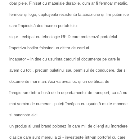
doar piele. Finisat cu materiale durabile, cum ar fi fermoar metalic,
fermoar și logo, căptușeală rezistentă la abraziune și fire puternice
care împiedică desfacerea portofelului
sigur - echipat cu tehnologie RFID care protejează portofelul
împotriva hoților folosind un cititor de carduri
incapator – in tine cu usurinta carduri si documente pe care le
avem cu totii, precum buletinul sau permisul de conducere, dar si
documente mai mari. Aici va avea loc și un certificat de
înregistrare într-o husă de la departamentul de transport, ca să nu
mai vorbim de numerar - puteți încăpea cu ușurință multe monede
și bancnote aici
un produs al unui brand polonez în care mii de clienți au încredere
clasice care sunt mereu la zi - investește într-un portofel cu care