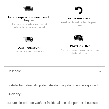
Livrare rapida prin curier sau la
RETUR GARANTAT
Easybox
Aveti la dispozitie 14 zile pentru
Cu livrarea la easybox poti sa ridici
retur.
coletul la orice ora vrei tu!
PLATA ONLINE
COST TRANSPORT
Plateste online cu cardul tau fara
Taxa de livrare - 19.99 lei
batai de cap.
Descriere
Portofel bărbătesc din piele naturală integrală cu un finisaj atractiv
- Rovicky
cusute din piele de vacă de înaltă calitate, dar portofelul nu este