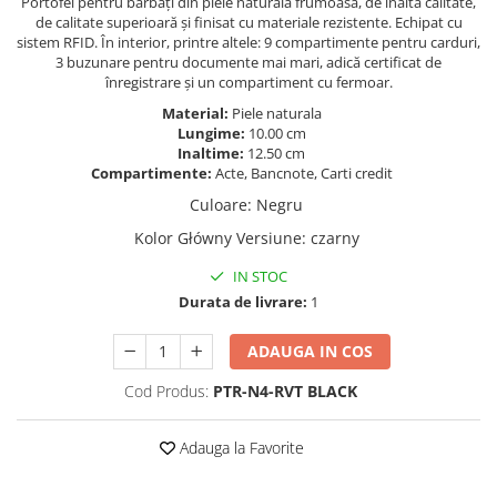
Portofel pentru bărbați din piele naturală frumoasă, de înaltă calitate,
de calitate superioară și finisat cu materiale rezistente. Echipat cu
sistem RFID. În interior, printre altele: 9 compartimente pentru carduri,
3 buzunare pentru documente mai mari, adică certificat de
înregistrare și un compartiment cu fermoar.
Material:
Piele naturala
Lungime:
10.00 cm
Inaltime:
12.50 cm
Compartimente:
Acte, Bancnote, Carti credit
Culoare
:
Negru
Kolor Główny Versiune
:
czarny
IN STOC
Durata de livrare:
1
ADAUGA IN COS
Cod Produs:
PTR-N4-RVT BLACK
Adauga la Favorite