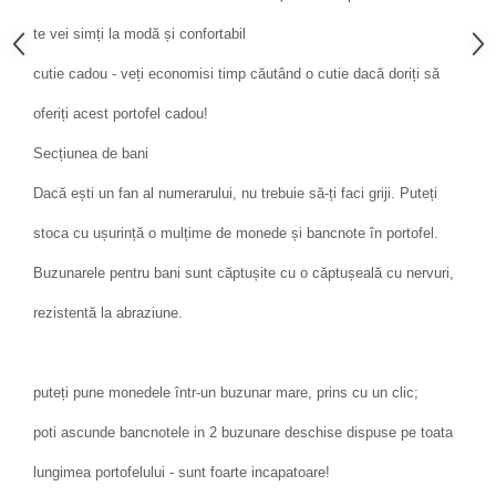
te vei simți la modă și confortabil
cutie cadou - veți economisi timp căutând o cutie dacă doriți să
oferiți acest portofel cadou!
Secțiunea de bani
Dacă ești un fan al numerarului, nu trebuie să-ți faci griji. Puteți
stoca cu ușurință o mulțime de monede și bancnote în portofel.
Buzunarele pentru bani sunt căptușite cu o căptușeală cu nervuri,
rezistentă la abraziune.
puteți pune monedele într-un buzunar mare, prins cu un clic;
poti ascunde bancnotele in 2 buzunare deschise dispuse pe toata
lungimea portofelului - sunt foarte incapatoare!