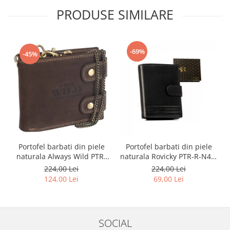
PRODUSE SIMILARE
-69%
-45%
Portofel barbati din piele
Portofel barbati din piele
naturala Always Wild PTR-
naturala Rovicky PTR-R-N4L-
2900-BIC
GAT-8922 B+B
224,00 Lei
224,00 Lei
124,00 Lei
69,00 Lei
SOCIAL