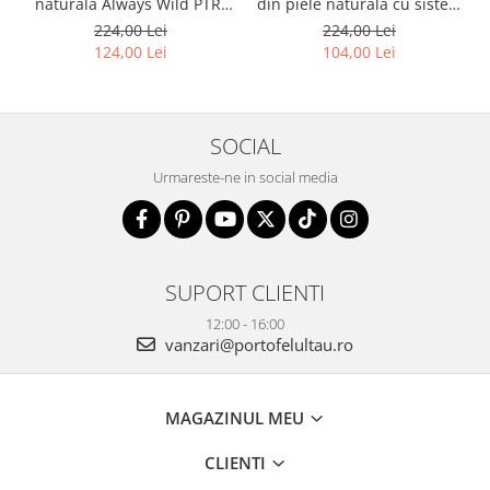
naturala Always Wild PTR-
din piele naturală cu sistem
2900-BIC
RFID - Rovicky PTR-N1908-
224,00 Lei
224,00 Lei
RVT-9799 BLACK
124,00 Lei
104,00 Lei
SOCIAL
Urmareste-ne in social media
SUPORT CLIENTI
12:00 - 16:00
vanzari@portofelultau.ro
MAGAZINUL MEU
CLIENTI