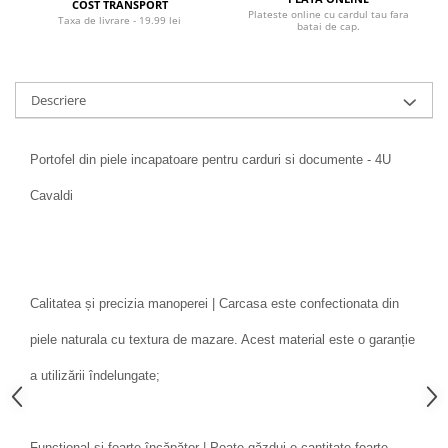
COST TRANSPORT
Plateste online cu cardul tau fara
Taxa de livrare - 19.99 lei
batai de cap.
Descriere
Portofel din piele incapatoare pentru carduri si documente - 4U
Cavaldi
Calitatea și precizia manoperei | Carcasa este confectionata din
piele naturala cu textura de mazare. Acest material este o garanție
a utilizării îndelungate;
Funcțional și foarte încăpător | Poate găzdui o cantitate foarte