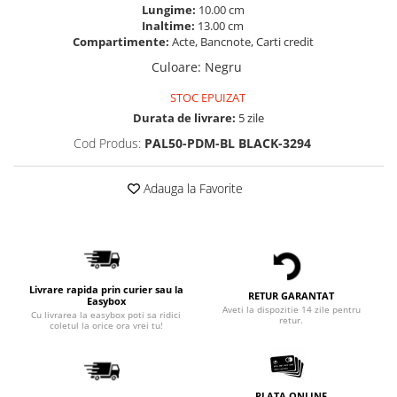
Lungime:
10.00 cm
Inaltime:
13.00 cm
Compartimente:
Acte, Bancnote, Carti credit
Culoare
:
Negru
STOC EPUIZAT
Durata de livrare:
5 zile
Cod Produs:
PAL50-PDM-BL BLACK-3294
Adauga la Favorite
Livrare rapida prin curier sau la
RETUR GARANTAT
Easybox
Aveti la dispozitie 14 zile pentru
Cu livrarea la easybox poti sa ridici
retur.
coletul la orice ora vrei tu!
PLATA ONLINE