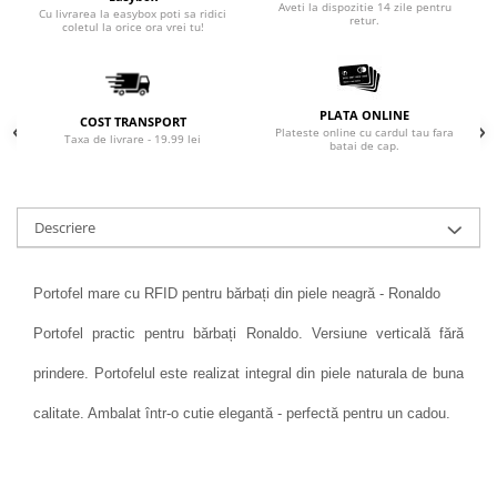
Aveti la dispozitie 14 zile pentru
Cu livrarea la easybox poti sa ridici
retur.
coletul la orice ora vrei tu!
PLATA ONLINE
COST TRANSPORT
Plateste online cu cardul tau fara
Taxa de livrare - 19.99 lei
batai de cap.
Descriere
Portofel mare cu RFID pentru bărbați din piele neagră - Ronaldo
Portofel practic pentru bărbați Ronaldo. Versiune verticală fără
prindere. Portofelul este realizat integral din piele naturala de buna
calitate. Ambalat într-o cutie elegantă - perfectă pentru un cadou.