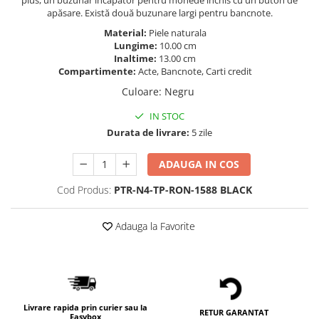
plus, un buzunar încăpător pentru monede închis cu un buton de
apăsare. Există două buzunare largi pentru bancnote.
Material:
Piele naturala
Lungime:
10.00 cm
Inaltime:
13.00 cm
Compartimente:
Acte, Bancnote, Carti credit
Culoare
:
Negru
IN STOC
Durata de livrare:
5 zile
ADAUGA IN COS
Cod Produs:
PTR-N4-TP-RON-1588 BLACK
Adauga la Favorite
Livrare rapida prin curier sau la
RETUR GARANTAT
Easybox