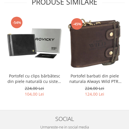
PRODUSE SIMILARE
-54%
-45%
Portofel cu clips bărbătesc
Portofel barbati din piele
din piele naturală cu sistem
naturala Always Wild PTR-
RFID - Rovicky PTR-N1908-
2900-BIC
224,00 Lei
224,00 Lei
RVT-9799 BLACK
104,00 Lei
124,00 Lei
SOCIAL
Urmareste-ne in social media