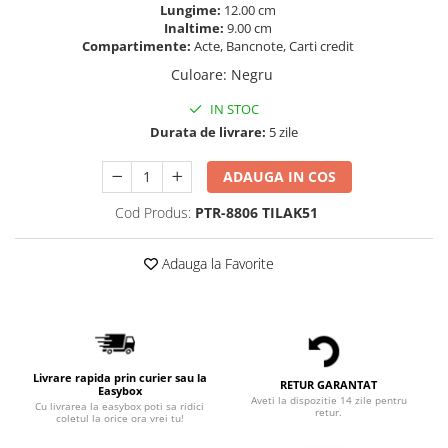
Lungime:
12.00 cm
Inaltime:
9.00 cm
Compartimente:
Acte, Bancnote, Carti credit
Culoare
:
Negru
IN STOC
Durata de livrare:
5 zile
ADAUGA IN COS
Cod Produs:
PTR-8806 TILAK51
Adauga la Favorite
Livrare rapida prin curier sau la
RETUR GARANTAT
Easybox
Aveti la dispozitie 14 zile pentru
Cu livrarea la easybox poti sa ridici
retur.
coletul la orice ora vrei tu!