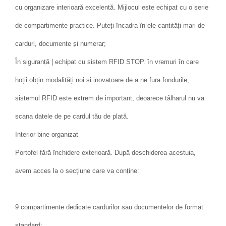
cu organizare interioară excelentă. Mijlocul este echipat cu o serie
de compartimente practice. Puteți încadra în ele cantități mari de
carduri, documente și numerar;
În siguranță | echipat cu sistem RFID STOP. în vremuri în care
hoții obțin modalități noi și inovatoare de a ne fura fondurile,
sistemul RFID este extrem de important, deoarece tâlharul nu va
scana datele de pe cardul tău de plată.
Interior bine organizat
Portofel fără închidere exterioară. După deschiderea acestuia,
avem acces la o secțiune care va conține:
9 compartimente dedicate cardurilor sau documentelor de format
standard;