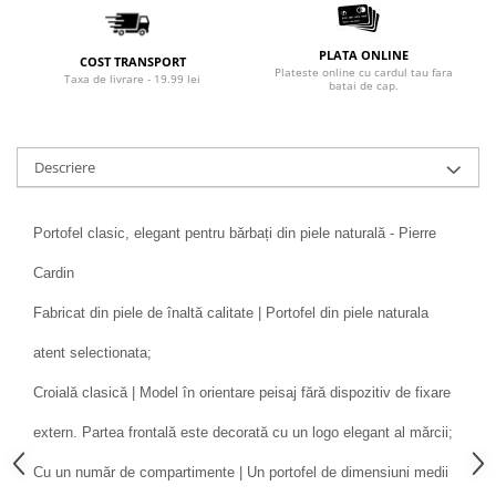
PLATA ONLINE
COST TRANSPORT
Plateste online cu cardul tau fara
Taxa de livrare - 19.99 lei
batai de cap.
Descriere
Portofel clasic, elegant pentru bărbați din piele naturală - Pierre
Cardin
Fabricat din piele de înaltă calitate | Portofel din piele naturala
atent selectionata;
Croială clasică | Model în orientare peisaj fără dispozitiv de fixare
extern. Partea frontală este decorată cu un logo elegant al mărcii;
Cu un număr de compartimente | Un portofel de dimensiuni medii