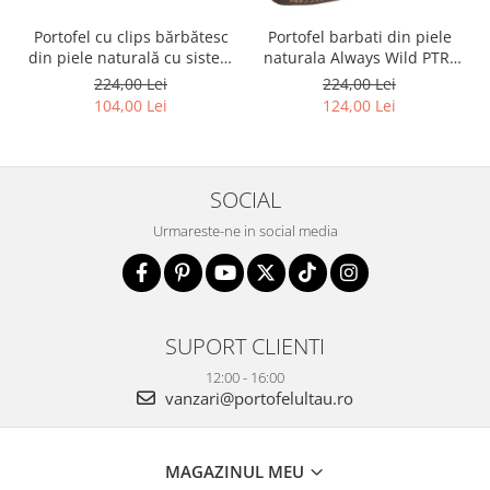
Portofel cu clips bărbătesc
Portofel barbati din piele
din piele naturală cu sistem
naturala Always Wild PTR-
RFID - Rovicky PTR-N1908-
2900-BIC
224,00 Lei
224,00 Lei
RVT-9799 BLACK
104,00 Lei
124,00 Lei
SOCIAL
Urmareste-ne in social media
SUPORT CLIENTI
12:00 - 16:00
vanzari@portofelultau.ro
MAGAZINUL MEU