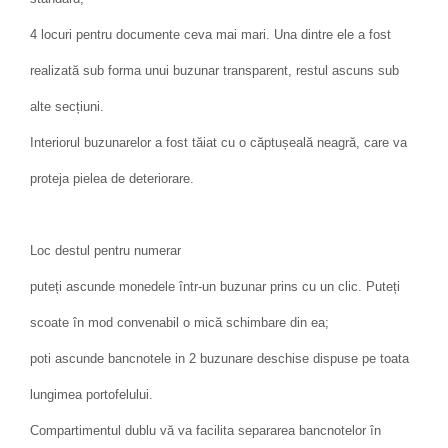
4 locuri pentru documente ceva mai mari. Una dintre ele a fost
realizată sub forma unui buzunar transparent, restul ascuns sub
alte secțiuni.
Interiorul buzunarelor a fost tăiat cu o căptușeală neagră, care va
proteja pielea de deteriorare.
Loc destul pentru numerar
puteți ascunde monedele într-un buzunar prins cu un clic. Puteți
scoate în mod convenabil o mică schimbare din ea;
poti ascunde bancnotele in 2 buzunare deschise dispuse pe toata
lungimea portofelului.
Compartimentul dublu vă va facilita separarea bancnotelor în