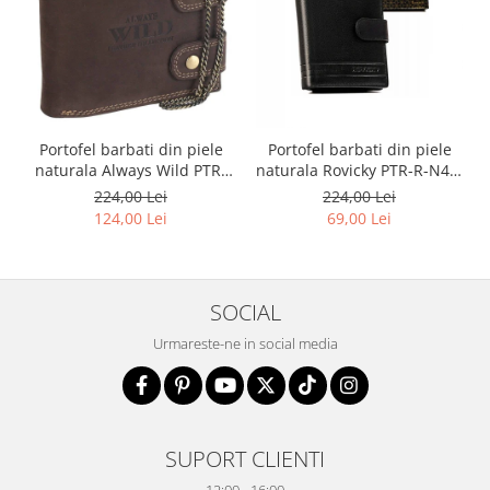
Portofel barbati din piele
Portofel barbati din piele
naturala Always Wild PTR-
naturala Rovicky PTR-R-N4L-
2900-BIC
GAT-8922 B+B
224,00 Lei
224,00 Lei
124,00 Lei
69,00 Lei
SOCIAL
Urmareste-ne in social media
SUPORT CLIENTI
12:00 - 16:00