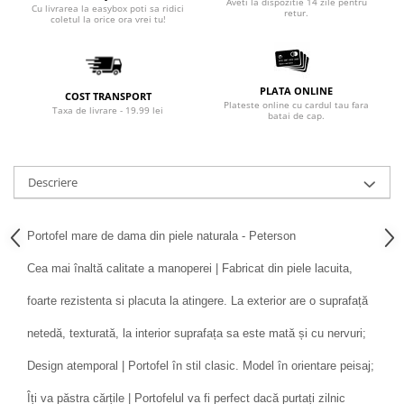
Aveti la dispozitie 14 zile pentru
Cu livrarea la easybox poti sa ridici
retur.
coletul la orice ora vrei tu!
PLATA ONLINE
COST TRANSPORT
Plateste online cu cardul tau fara
Taxa de livrare - 19.99 lei
batai de cap.
Descriere
Portofel mare de dama din piele naturala - Peterson
Cea mai înaltă calitate a manoperei | Fabricat din piele lacuita,
foarte rezistenta si placuta la atingere. La exterior are o suprafață
netedă, texturată, la interior suprafața sa este mată și cu nervuri;
Design atemporal | Portofel în stil clasic. Model în orientare peisaj;
Îți va păstra cărțile | Portofelul va fi perfect dacă purtați zilnic