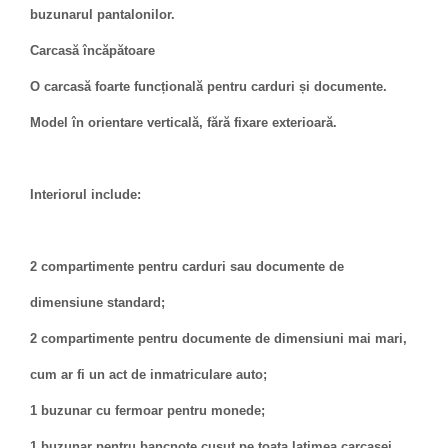
buzunarul pantalonilor.
Carcasă încăpătoare
O carcasă foarte funcțională pentru carduri și documente.
Model în orientare verticală, fără fixare exterioară.
Interiorul include:
2 compartimente pentru carduri sau documente de
dimensiune standard;
2 compartimente pentru documente de dimensiuni mai mari,
cum ar fi un act de inmatriculare auto;
1 buzunar cu fermoar pentru monede;
1 buzunar pentru bancnote cusut pe toata latimea carcasei.