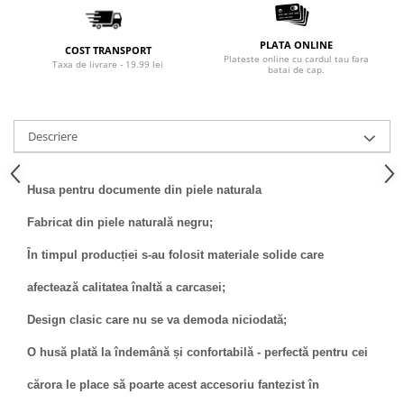
PLATA ONLINE
COST TRANSPORT
Plateste online cu cardul tau fara
Taxa de livrare - 19.99 lei
batai de cap.
Descriere
Husa pentru documente din piele naturala
Fabricat din piele naturală negru;
În timpul producției s-au folosit materiale solide care
afectează calitatea înaltă a carcasei;
Design clasic care nu se va demoda niciodată;
O husă plată la îndemână și confortabilă - perfectă pentru cei
cărora le place să poarte acest accesoriu fantezist în