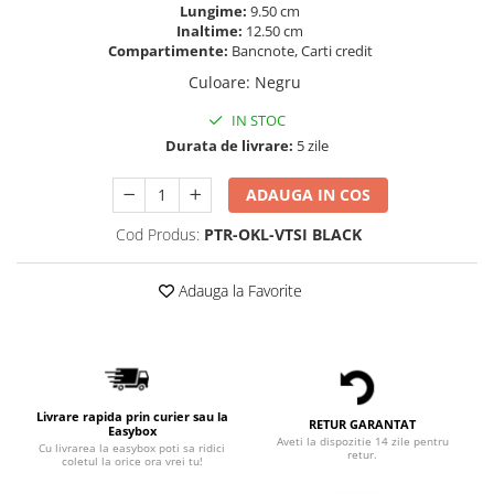
Lungime:
9.50 cm
Inaltime:
12.50 cm
Compartimente:
Bancnote, Carti credit
Culoare
:
Negru
IN STOC
Durata de livrare:
5 zile
ADAUGA IN COS
Cod Produs:
PTR-OKL-VTSI BLACK
Adauga la Favorite
Livrare rapida prin curier sau la
RETUR GARANTAT
Easybox
Aveti la dispozitie 14 zile pentru
Cu livrarea la easybox poti sa ridici
retur.
coletul la orice ora vrei tu!