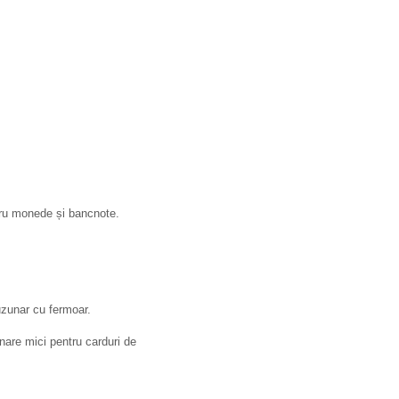
tru monede și bancnote.
uzunar cu fermoar.
are mici pentru carduri de