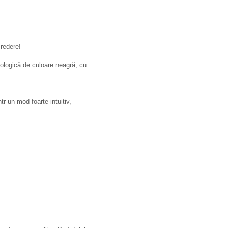
credere!
cologică de culoare neagră, cu
ntr-un mod foarte intuitiv,