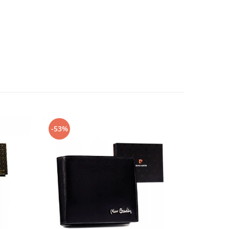
-53%
-56%