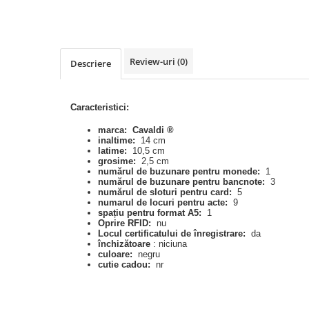
Review-uri
(0)
Descriere
Caracteristici:
marca:
Cavaldi
®
inaltime:
14 cm
latime:
10,5 cm
grosime:
2,5 cm
numărul de buzunare pentru monede:
1
numărul de buzunare pentru bancnote:
3
numărul de sloturi pentru card:
5
numarul de locuri pentru acte:
9
spațiu pentru format A5:
1
Oprire RFID:
nu
Locul certificatului de înregistrare:
da
închizătoare
: niciuna
culoare:
negru
cutie cadou:
nr