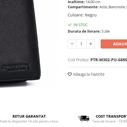
Inaltime:
14.00 cm
Compartimente:
Acte, Bancnote, 
Culoare
:
Negru
IN STOC
Durata de livrare:
5 zile
ADAUG
Cod Produs:
PTR-M302-PU-688
Adauga la Favorite
RETUR GARANTAT
COST TRANSPOR
Aveti la dispozitie 14 zile pentru retur.
Taxa de livrare - 19.99