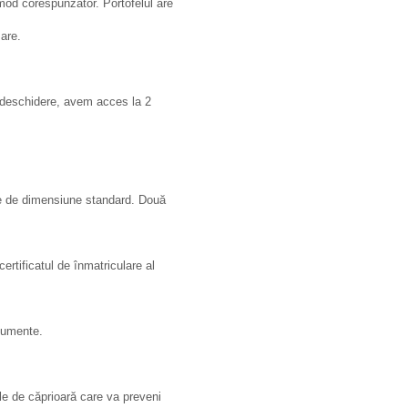
mod corespunzător. Portofelul are
are.
pă deschidere, avem acces la 2
te de dimensiune standard. Două
rtificatul de înmatriculare al
cumente.
le de căprioară care va preveni