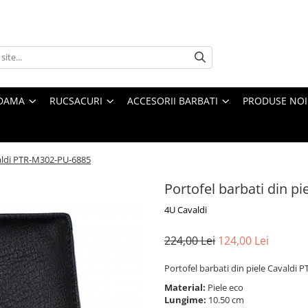
 DAMA
RUCSACURI
ACCESORII BARBATI
PRODUSE NOI
valdi PTR-M302-PU-6885
Portofel barbati din p
4U Cavaldi
224,00 Lei
124,00 Lei
Portofel barbati din piele Cavaldi
Material:
Piele eco
Lungime:
10.50 cm