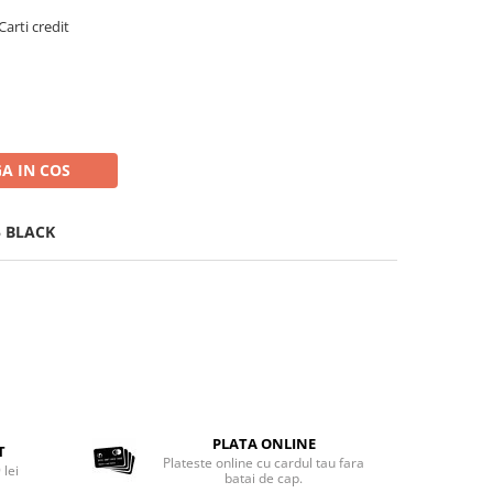
Carti credit
A IN COS
5 BLACK
PLATA ONLINE
T
Plateste online cu cardul tau fara
 lei
batai de cap.