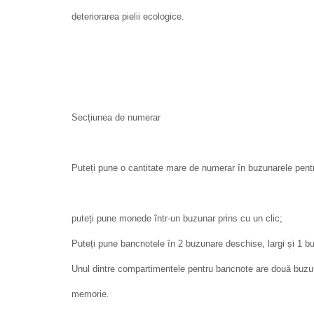
deteriorarea pielii ecologice.
Secțiunea de numerar
Puteți pune o cantitate mare de numerar în buzunarele pen
puteți pune monede într-un buzunar prins cu un clic;
Puteți pune bancnotele în 2 buzunare deschise, largi și 1 b
Unul dintre compartimentele pentru bancnote are două buzun
memorie.