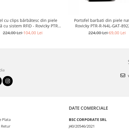
el cu clips bărbătesc din piele
Portofel barbati din piele na
ă cu sistem RFID - Rovicky PTR-
Rovicky PTR-R-N4L-GAT-892
N1908-RVT-9799 BLACK
224,00 Lei
104,00 Lei
224,00 Lei
69,00 Lei
dia
v
DATE COMERCIALE
 Plata
BSC CORPORATE SRL
e Retur
J40/20546/2021