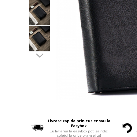
Livrare rapida prin curier sau la
Easybox
Cu livrarea la easybox poti sa ridici
coletul la orice ora vrei tu!