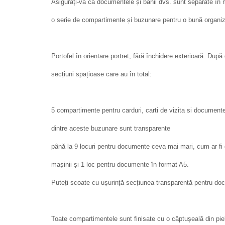
Asigurați-vă că documentele și banii dvs. sunt separate în 
o serie de compartimente și buzunare pentru o bună organiz
Portofel în orientare portret, fără închidere exterioară. Du
secțiuni spațioase care au în total:
5 compartimente pentru carduri, carti de vizita si documen
dintre aceste buzunare sunt transparente
până la 9 locuri pentru documente ceva mai mari, cum ar fi ce
mașinii și 1 loc pentru documente în format A5.
Puteți scoate cu ușurință secțiunea transparentă pentru do
Toate compartimentele sunt finisate cu o căptușeală din pie