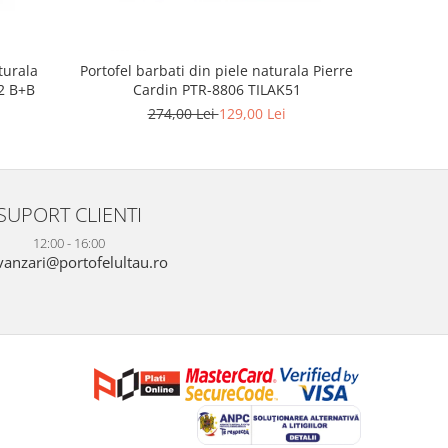
turala
Portofel barbati din piele naturala Pierre
Portofel
2 B+B
Cardin PTR-8806 TILAK51
Rovicky
274,00 Lei
129,00 Lei
SUPORT CLIENTI
12:00 - 16:00
anzari@portofelultau.ro