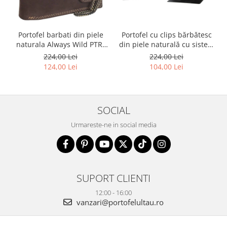
Portofel barbati din piele
Portofel cu clips bărbătesc
naturala Always Wild PTR-
din piele naturală cu sistem
2900-BIC
RFID - Rovicky PTR-N1908-
224,00 Lei
224,00 Lei
RVT-9799 BLACK
124,00 Lei
104,00 Lei
SOCIAL
Urmareste-ne in social media
SUPORT CLIENTI
12:00 - 16:00
vanzari@portofelultau.ro