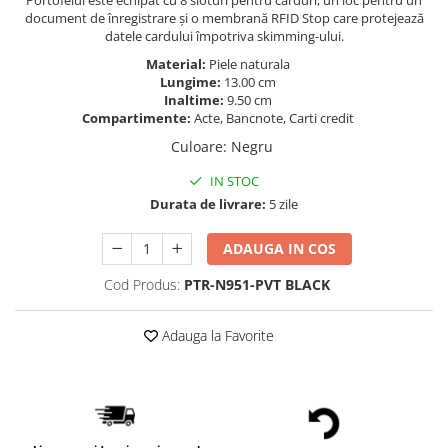
Portofelul este echipat cu 8 sloturi pentru carduri, un loc pentru un
document de înregistrare și o membrană RFID Stop care protejează
datele cardului împotriva skimming-ului.
Material:
Piele naturala
Lungime:
13.00 cm
Inaltime:
9.50 cm
Compartimente:
Acte, Bancnote, Carti credit
Culoare
:
Negru
IN STOC
Durata de livrare:
5 zile
ADAUGA IN COS
Cod Produs:
PTR-N951-PVT BLACK
Adauga la Favorite