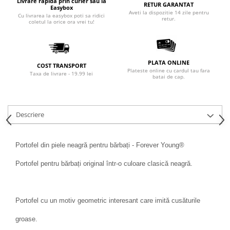
Livrare rapida prin curier sau la
RETUR GARANTAT
Easybox
Aveti la dispozitie 14 zile pentru
Cu livrarea la easybox poti sa ridici
retur.
coletul la orice ora vrei tu!
PLATA ONLINE
COST TRANSPORT
Plateste online cu cardul tau fara
Taxa de livrare - 19.99 lei
batai de cap.
Descriere
Portofel din piele neagră pentru bărbați - Forever Young®
Portofel pentru bărbați original într-o culoare clasică neagră.
Portofel cu un motiv geometric interesant care imită cusăturile
groase.