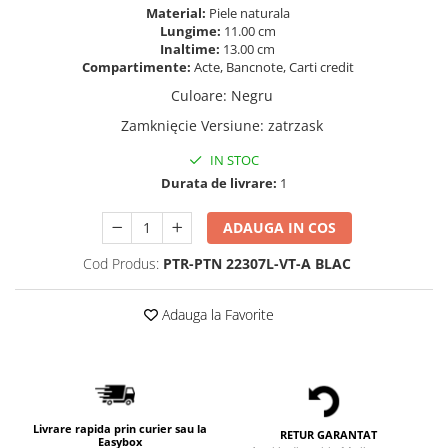
Material:
Piele naturala
Lungime:
11.00 cm
Inaltime:
13.00 cm
Compartimente:
Acte, Bancnote, Carti credit
Culoare
:
Negru
Zamknięcie Versiune
:
zatrzask
IN STOC
Durata de livrare:
1
ADAUGA IN COS
Cod Produs:
PTR-PTN 22307L-VT-A BLAC
Adauga la Favorite
Livrare rapida prin curier sau la
RETUR GARANTAT
Easybox