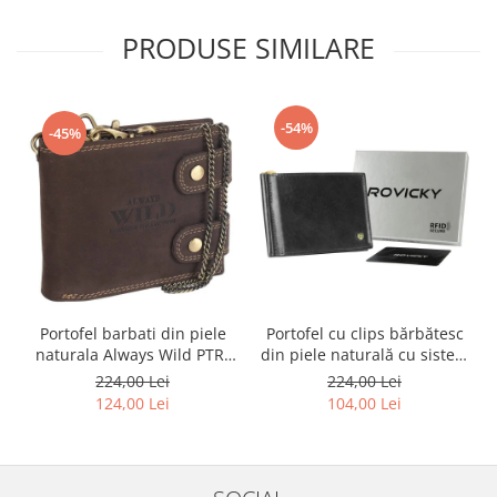
PRODUSE SIMILARE
-54%
-45%
Portofel barbati din piele
Portofel cu clips bărbătesc
naturala Always Wild PTR-
din piele naturală cu sistem
2900-BIC
RFID - Rovicky PTR-N1908-
224,00 Lei
224,00 Lei
RVT-9799 BLACK
124,00 Lei
104,00 Lei