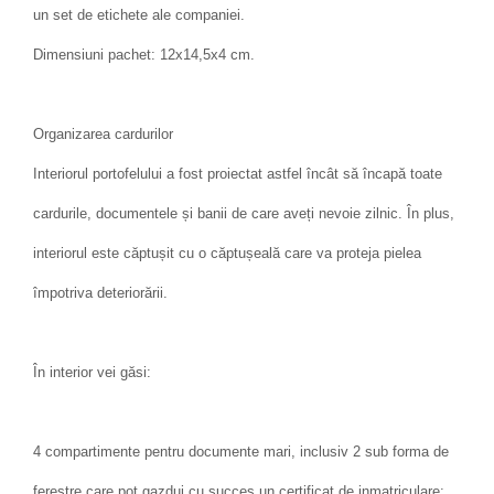
un set de etichete ale companiei.
Dimensiuni pachet: 12x14,5x4 cm.
Organizarea cardurilor
Interiorul portofelului a fost proiectat astfel încât să încapă toate
cardurile, documentele și banii de care aveți nevoie zilnic. În plus,
interiorul este căptușit cu o căptușeală care va proteja pielea
împotriva deteriorării.
În interior vei găsi:
4 compartimente pentru documente mari, inclusiv 2 sub forma de
ferestre care pot gazdui cu succes un certificat de inmatriculare;