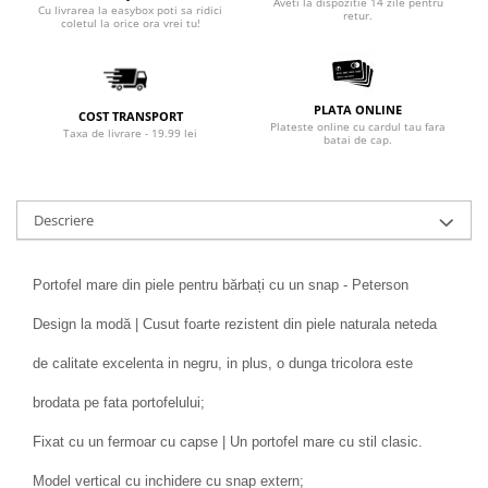
Aveti la dispozitie 14 zile pentru
Cu livrarea la easybox poti sa ridici
retur.
coletul la orice ora vrei tu!
PLATA ONLINE
COST TRANSPORT
Plateste online cu cardul tau fara
Taxa de livrare - 19.99 lei
batai de cap.
Descriere
Portofel mare din piele pentru bărbați cu un snap - Peterson
Design la modă | Cusut foarte rezistent din piele naturala neteda
de calitate excelenta in negru, in plus, o dunga tricolora este
brodata pe fata portofelului;
Fixat cu un fermoar cu capse | Un portofel mare cu stil clasic.
Model vertical cu inchidere cu snap extern;