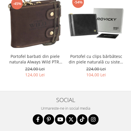
-54%
-45%
Portofel barbati din piele
Portofel cu clips bărbătesc
naturala Always Wild PTR-
din piele naturală cu sistem
2900-BIC
RFID - Rovicky PTR-N1908-
224,00 Lei
224,00 Lei
RVT-9799 BLACK
124,00 Lei
104,00 Lei
SOCIAL
Urmareste-ne in social media