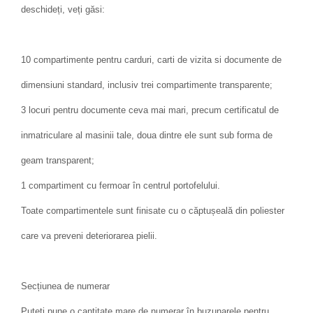
deschideți, veți găsi:
10 compartimente pentru carduri, carti de vizita si documente de
dimensiuni standard, inclusiv trei compartimente transparente;
3 locuri pentru documente ceva mai mari, precum certificatul de
inmatriculare al masinii tale, doua dintre ele sunt sub forma de
geam transparent;
1 compartiment cu fermoar în centrul portofelului.
Toate compartimentele sunt finisate cu o căptușeală din poliester
care va preveni deteriorarea pielii.
Secțiunea de numerar
Puteți pune o cantitate mare de numerar în buzunarele pentru