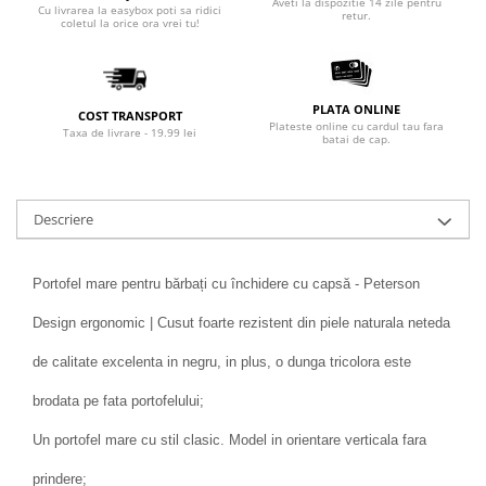
Aveti la dispozitie 14 zile pentru
Cu livrarea la easybox poti sa ridici
retur.
coletul la orice ora vrei tu!
PLATA ONLINE
COST TRANSPORT
Plateste online cu cardul tau fara
Taxa de livrare - 19.99 lei
batai de cap.
Descriere
Portofel mare pentru bărbați cu închidere cu capsă - Peterson
Design ergonomic | Cusut foarte rezistent din piele naturala neteda
de calitate excelenta in negru, in plus, o dunga tricolora este
brodata pe fata portofelului;
Un portofel mare cu stil clasic. Model in orientare verticala fara
prindere;