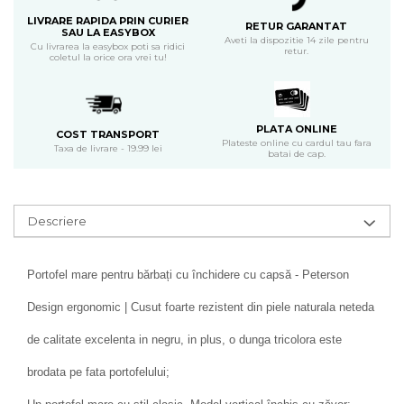
LIVRARE RAPIDA PRIN CURIER
RETUR GARANTAT
SAU LA EASYBOX
Aveti la dispozitie 14 zile pentru
Cu livrarea la easybox poti sa ridici
retur.
coletul la orice ora vrei tu!
PLATA ONLINE
COST TRANSPORT
Plateste online cu cardul tau fara
Taxa de livrare - 19.99 lei
batai de cap.
Descriere
Portofel mare pentru bărbați cu închidere cu capsă - Peterson
Design ergonomic | Cusut foarte rezistent din piele naturala neteda
de calitate excelenta in negru, in plus, o dunga tricolora este
brodata pe fata portofelului;