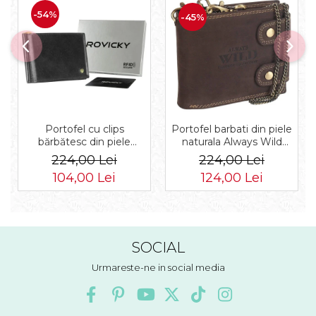
-54%
-45%
Portofel barbati din piele
Portofel cu clips
naturala Always Wild
bărbătesc din piele
PTR-2900-BIC
naturală cu sistem RFID -
224,00 Lei
224,00 Lei
Rovicky PTR-N1908-
124,00 Lei
104,00 Lei
RVT-9799 BLACK
SOCIAL
Urmareste-ne in social media