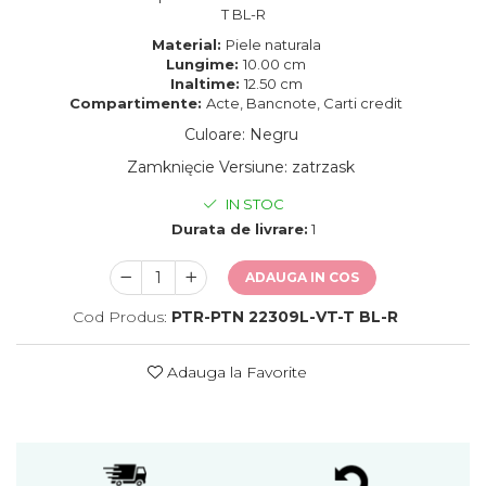
T BL-R
Material:
Piele naturala
Lungime:
10.00 cm
Inaltime:
12.50 cm
Compartimente:
Acte, Bancnote, Carti credit
Culoare
:
Negru
Zamknięcie Versiune
:
zatrzask
IN STOC
Durata de livrare:
1
ADAUGA IN COS
Cod Produs:
PTR-PTN 22309L-VT-T BL-R
Adauga la Favorite