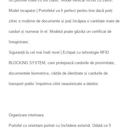
Un portofel mare cu stil clasic. Model vertical închis cu zăvor;
Model incapator | Portofelul va fi perfect pentru tine dacă porți
zilnic o mulțime de documente și poți încăpea o cantitate mare de
carduri și numerar în el. Modelul poate găzdui un certificat de
înregistrare;
Siguranță la cel mai înalt nivel | Echipat cu tehnologie RFID
BLOCKING SYSTEM, care protejează cardurile de proximitate,
documentele biometrice, cărțile de identitate și cardurile de
transport public împotriva citirii neautorizate a datelor.
Organizare interioara
Portofel cu orientare portret cu închidere externă. Odată ce îl