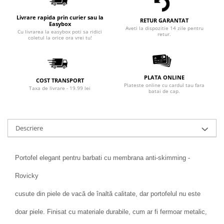
Livrare rapida prin curier sau la
RETUR GARANTAT
Easybox
Aveti la dispozitie 14 zile pentru
Cu livrarea la easybox poti sa ridici
retur.
coletul la orice ora vrei tu!
PLATA ONLINE
COST TRANSPORT
Plateste online cu cardul tau fara
Taxa de livrare - 19.99 lei
batai de cap.
Descriere
Portofel elegant pentru barbati cu membrana anti-skimming -
Rovicky
cusute din piele de vacă de înaltă calitate, dar portofelul nu este
doar piele. Finisat cu materiale durabile, cum ar fi fermoar metalic,