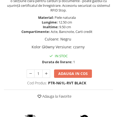
o secțiune clară pentru carduri și documente - poate găzdui cu
ușurință certificatul de înregistrare. Accesoriu securizat cu sistemul
RFID Stop.
Material:
Piele naturala
Lungime:
12.50 cm
Inaltime:
9.50 cm
Compartimente:
Acte, Bancnote, Carti credit
Culoare
:
Negru
Kolor Główny Versiune
:
czarny
IN STOC
Durata de livrare:
1
ADAUGA IN COS
Cod Produs:
PTR-N61L-RVT BLACK
Adauga la Favorite