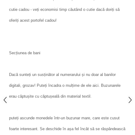
cutie cadou - veți economisi timp căutând o cutie dacă doriți să
oferiți acest portofel cadou!
Secțiunea de bani
Dacă sunteți un susținător al numerarului și nu doar al banilor
digitali, grozav! Puteți încadra o mulțime de ele aici. Buzunarele
erau căptușite cu căptușeală din material textil.
puteți ascunde monedele într-un buzunar mare, care este cusut
foarte interesant. Se deschide în așa fel încât să se răspândească