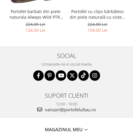
Portofel barbati din piele
Portofel cu clips bărbătesc
naturala Always Wild PTR-
din piele naturală cu sistem
2900-BIC
RFID - Rovicky PTR-N1908-
224,00 Lei
224,00 Lei
RVT-9799 BLACK
124,00 Lei
104,00 Lei
SOCIAL
Urmareste-ne in social media
SUPORT CLIENTI
12:00 - 16:00
vanzari@portofelultau.ro
MAGAZINUL MEU