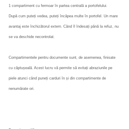
1 compartiment cu fermoar în partea centrală a portofelului.
După cum puteți vedea, puteți încăpea multe în portofel. Un mare
avantaj este închizătorul extern. Când îl îndesați până la refuz, nu
se va deschide necontrolat.
Compartimentele pentru documente sunt, de asemenea, finisate
cu căptușeală. Acest lucru vă permite să evitați abraziunile pe
piele atunci când puneți carduri în și din compartimente de
nenumărate ori.