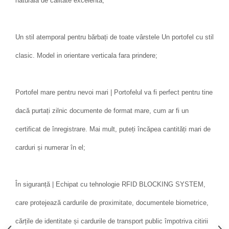
naturala de calitate excelenta;
Un stil atemporal pentru bărbați de toate vârstele Un portofel cu stil
clasic. Model in orientare verticala fara prindere;
Portofel mare pentru nevoi mari | Portofelul va fi perfect pentru tine
dacă purtați zilnic documente de format mare, cum ar fi un
certificat de înregistrare. Mai mult, puteți încăpea cantități mari de
carduri și numerar în el;
În siguranță | Echipat cu tehnologie RFID BLOCKING SYSTEM,
care protejează cardurile de proximitate, documentele biometrice,
cărțile de identitate și cardurile de transport public împotriva citirii