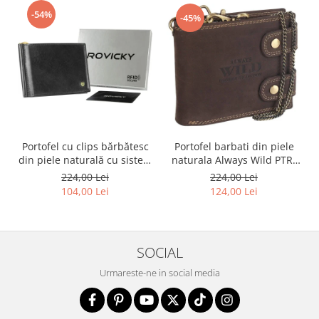
-54%
-45%
Portofel cu clips bărbătesc
Portofel barbati din piele
din piele naturală cu sistem
naturala Always Wild PTR-
RFID - Rovicky PTR-N1908-
2900-BIC
224,00 Lei
224,00 Lei
RVT-9799 BLACK
104,00 Lei
124,00 Lei
SOCIAL
Urmareste-ne in social media