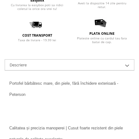
Easybox
Aveti la dispozitie 14 zile pentru
Cu livrarea la easybox poti sa ridici
retur.
coletul la orice ora vrei tu!
PLATA ONLINE
COST TRANSPORT
Plateste online cu cardul tau fara
Taxa de livrare - 19.99 lei
batai de cap.
Descriere
Portofel bărbătesc mare, din piele, fără închidere exterioară -
Peterson
Calitatea și precizia manoperei | Cusut foarte rezistent din piele