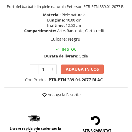
Portofel barbati din piele naturala Peterson PTR-PTN 339.01-2077 BL
Material:
Piele naturala
Lungime:
10.00 cm
Inaltime:
12.50 cm
Compartimente:
Acte, Bancnote, Carti credit
Culoare
:
Negru
IN STOC
Durata de livrare:
5 zile
ADAUGA IN COS
Cod Produs:
PTR-PTN 339.01-2077 BLAC
Adauga la Favorite
Livrare rapida prin curier sau la
RETUR GARANTAT