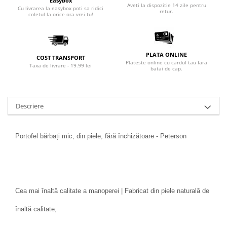
Easybox
Aveti la dispozitie 14 zile pentru
Cu livrarea la easybox poti sa ridici
retur.
coletul la orice ora vrei tu!
PLATA ONLINE
COST TRANSPORT
Plateste online cu cardul tau fara
Taxa de livrare - 19.99 lei
batai de cap.
Descriere
Portofel bărbați mic, din piele, fără închizătoare - Peterson
Cea mai înaltă calitate a manoperei | Fabricat din piele naturală de
înaltă calitate;