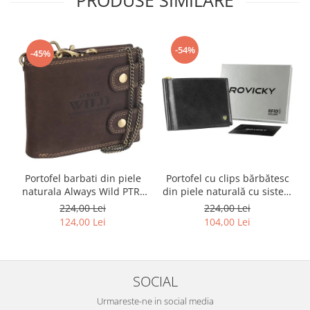
PRODUSE SIMILARE
-54%
-45%
Portofel barbati din piele
Portofel cu clips bărbătesc
naturala Always Wild PTR-
din piele naturală cu sistem
2900-BIC
RFID - Rovicky PTR-N1908-
224,00 Lei
224,00 Lei
RVT-9799 BLACK
124,00 Lei
104,00 Lei
SOCIAL
Urmareste-ne in social media