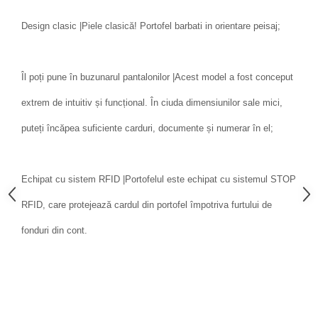
Design clasic |Piele clasică! Portofel barbati in orientare peisaj;
Îl poți pune în buzunarul pantalonilor |Acest model a fost conceput
extrem de intuitiv și funcțional. În ciuda dimensiunilor sale mici,
puteți încăpea suficiente carduri, documente și numerar în el;
Echipat cu sistem RFID |Portofelul este echipat cu sistemul STOP
RFID, care protejează cardul din portofel împotriva furtului de
fonduri din cont.