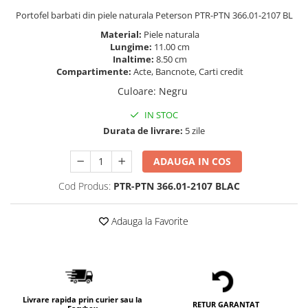
Portofel barbati din piele naturala Peterson PTR-PTN 366.01-2107 BL
Material:
Piele naturala
Lungime:
11.00 cm
Inaltime:
8.50 cm
Compartimente:
Acte, Bancnote, Carti credit
Culoare
:
Negru
IN STOC
Durata de livrare:
5 zile
ADAUGA IN COS
Cod Produs:
PTR-PTN 366.01-2107 BLAC
Adauga la Favorite
Livrare rapida prin curier sau la
RETUR GARANTAT