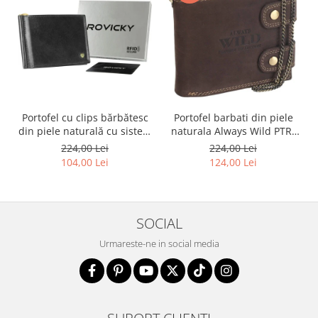
Portofel cu clips bărbătesc
Portofel barbati din piele
din piele naturală cu sistem
naturala Always Wild PTR-
RFID - Rovicky PTR-N1908-
2900-BIC
224,00 Lei
224,00 Lei
RVT-9799 BLACK
104,00 Lei
124,00 Lei
SOCIAL
Urmareste-ne in social media
SUPORT CLIENTI