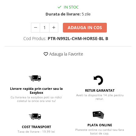
IN STOC
Durata de livrare:
5 zile
ADAUGA IN COS
Cod Produs:
PTR-N992L-CHM-HORSE-BL B
Adauga la Favorite
Livrare rapida prin curier sau la
RETUR GARANTAT
Easybox
Aveti la dispozitie 14 zile pentru
Cu livrarea la easybox poti sa ridici
retur.
coletul la orice ora vrei tu!
PLATA ONLINE
COST TRANSPORT
Plateste online cu cardul tau fara
Taxa de livrare - 19.99 lei
batai de cap.