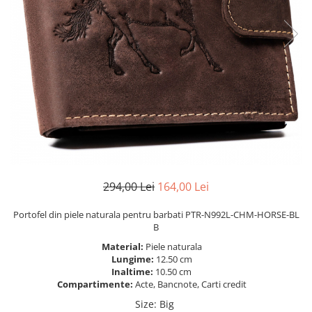
294,00 Lei
164,00 Lei
Portofel din piele naturala pentru barbati PTR-N992L-CHM-HORSE-BL
B
Material:
Piele naturala
Lungime:
12.50 cm
Inaltime:
10.50 cm
Compartimente:
Acte, Bancnote, Carti credit
Size
:
Big