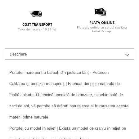
PLATA ONLINE
COST TRANSPORT
Plateste online cu cardul tau fara
Taxa de livrare - 19.99 lei
batai de cap.
Descriere
Portofel mare pentru bărbați din piele cu lanț - Peterson
Calitatea și precizia manoperei | Fabricat din piele naturală de
înaltă calitate. O tehnică specială de bronzare, neschimbată de
zeci de ani, vă permite să arătați naturalețea și frumusețea acestei
materii prime naturale
Portofel cu model în relief | Există un model de craniu în relief pe