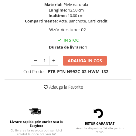
Material:
Piele naturala
Lungime:
12.50 cm
Inaltime:
10.00 cm
Compartimente:
Acte, Bancnote, Carti credit
Wzór Versiune
:
02
IN STOC
Durata de livrare:
1
ADAUGA IN COS
Cod Produs:
PTR-PTN N992C-02-HWM-132
Adauga la Favorite
Livrare rapida prin curier sau la
RETUR GARANTAT
Easybox
Aveti la dispozitie 14 zile pentru
Cu livrarea la easybox poti sa ridici
retur.
coletul la orice ora vrei tu!