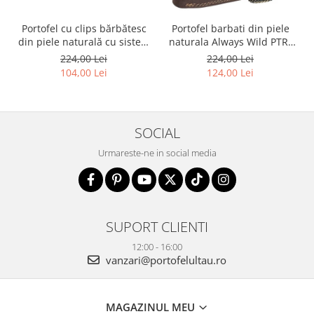
Portofel cu clips bărbătesc
Portofel barbati din piele
din piele naturală cu sistem
naturala Always Wild PTR-
RFID - Rovicky PTR-N1908-
2900-BIC
224,00 Lei
224,00 Lei
RVT-9799 BLACK
104,00 Lei
124,00 Lei
SOCIAL
Urmareste-ne in social media
SUPORT CLIENTI
12:00 - 16:00
vanzari@portofelultau.ro
MAGAZINUL MEU