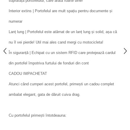
suprafața portofelului, care arată foarte bine!
Interior extins | Portofelul are mult spațiu pentru documente și
numerar
Lanț lung | Portofelul este atârnat de un lanț lung și solid, așa că
nu îl vei pierde! Util mai ales cand mergi cu motocicleta!
În siguranță | Echipat cu un sistem RFID care protejează cardul
din portofel împotriva furtului de fonduri din cont
CADOU IMPACHETAT
Atunci când cumperi acest portofel, primești un cadou complet
ambalat elegant, gata de dăruit cuiva drag.
Cu portofelul primești întotdeauna: