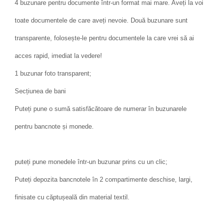
4 buzunare pentru documente într-un format mai mare. Aveți la voi
toate documentele de care aveți nevoie. Două buzunare sunt
transparente, folosește-le pentru documentele la care vrei să ai
acces rapid, imediat la vedere!
1 buzunar foto transparent;
Secțiunea de bani
Puteți pune o sumă satisfăcătoare de numerar în buzunarele
pentru bancnote și monede.
puteți pune monedele într-un buzunar prins cu un clic;
Puteți depozita bancnotele în 2 compartimente deschise, largi,
finisate cu căptușeală din material textil.