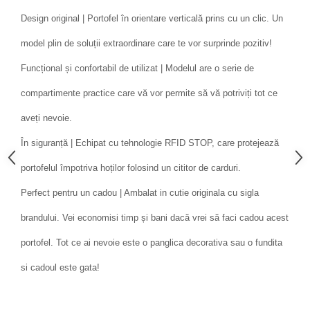
Design original | Portofel în orientare verticală prins cu un clic. Un
model plin de soluții extraordinare care te vor surprinde pozitiv!
Funcțional și confortabil de utilizat | Modelul are o serie de
compartimente practice care vă vor permite să vă potriviți tot ce
aveți nevoie.
În siguranță | Echipat cu tehnologie RFID STOP, care protejează
portofelul împotriva hoților folosind un cititor de carduri.
Perfect pentru un cadou | Ambalat in cutie originala cu sigla
brandului. Vei economisi timp și bani dacă vrei să faci cadou acest
portofel. Tot ce ai nevoie este o panglica decorativa sau o fundita
si cadoul este gata!