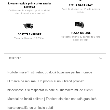
Livrare rapida prin curier sau la
RETUR GARANTAT
Easybox
Aveti la dispozitie 14 zile pentru
Cu livrarea la easybox poti sa ridici
retur.
coletul la orice ora vrei tu!
PLATA ONLINE
COST TRANSPORT
Plateste online cu cardul tau fara
Taxa de livrare - 19.99 lei
batai de cap.
Descriere
Portofel mare în stil retro, cu două buzunare pentru monede
O marcă de renume | Un produs al unui brand polonez
binecunoscut și respectat în care au încredere mii de clienți!
Material de înaltă calitate | Fabricat din piele naturală granulată
foarte durabilă, cu un luciu subtil.