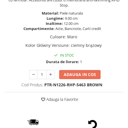
cu fermoar. Accesoriul are cusut o membrană anti-skimming RFID
Stop.
Material:
Piele naturala
Lungime:
9.00 cm
Inaltime:
12.00 cm
Compartimente:
Acte, Bancnote, Carti credit
Culoare
:
Maro
Kolor Główny Versiune
:
ciemny brązowy
IN STOC
Durata de livrare:
1
ADAUGA IN COS
Cod Produs:
PTR-N1226-RHP-5463 BROWN
Adauga la Favorite