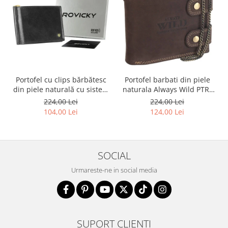
Portofel cu clips bărbătesc
Portofel barbati din piele
din piele naturală cu sistem
naturala Always Wild PTR-
RFID - Rovicky PTR-N1908-
2900-BIC
224,00 Lei
224,00 Lei
RVT-9799 BLACK
104,00 Lei
124,00 Lei
SOCIAL
Urmareste-ne in social media
SUPORT CLIENTI