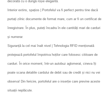
decorată cu o dungă roșie elegantă.
Interior extins, spațios | Portofelul va fi perfect pentru tine dacă
purtați zilnic documente de format mare, cum ar fi un certificat de
înregistrare. În plus, puteți încadra în ele cantități mari de carduri
și numerar.
Siguranță la cel mai înalt nivel | Tehnologia RFID menționată
protejează portofelul împotriva hoților care folosesc cititoare de
carduri. În orice moment, într-un autobuz aglomerat, cineva îți
poate scana detaliile cardului de debit sau de credit și nici nu vei
observa! Din fericire, portofelul are o inserție care previne aceste
situații neplăcute.