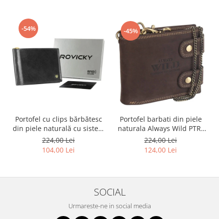
-54%
-45%
Portofel cu clips bărbătesc
Portofel barbati din piele
din piele naturală cu sistem
naturala Always Wild PTR-
RFID - Rovicky PTR-N1908-
2900-BIC
224,00 Lei
224,00 Lei
RVT-9799 BLACK
104,00 Lei
124,00 Lei
SOCIAL
Urmareste-ne in social media