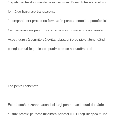
4 spatii pentru documente ceva mai mari. Două dintre ele sunt sub
formă de buzunare transparente;
1 compartiment practic cu fermoar în partea centrală a portofelului.
Compartimentele pentru documente sunt finisate cu căptușeală.
Acest lucru vă permite să evitați abraziunile pe piele atunci când
puneți carduri în și din compartimente de nenumărate ori.
Loc pentru bancnote
Există două buzunare adânci și largi pentru banii noștri de hârtie,
cusute practic pe toată lungimea portofelului. Puteți încăpea multe