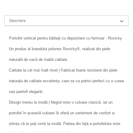
Descriere
Portofel vertical pentru bărbați cu depozitare cu fermoar - Rovicky
Un produs al brandului polonez Rovicky®, realizat din piele
naturală de vacă de înaltă calitate.
Calitate la cel mai înalt nivel | Fabricat foarte rezistent din piele
naturala de calitate excelenta, care se va potrivi perfect cu o curea
sau pantofi eleganti.
Design mereu la modă | Negrul este o culoare clasică, iar un
portofel în această culoare îți oferă un sentiment de confort și
știința că te poți simți la modă. Partea din față a portofelului este