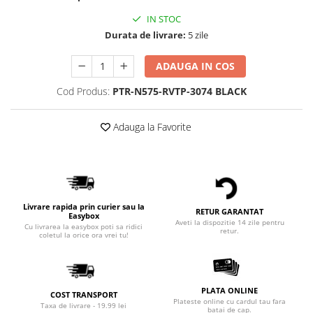
IN STOC
Durata de livrare:
5 zile
ADAUGA IN COS
Cod Produs:
PTR-N575-RVTP-3074 BLACK
Adauga la Favorite
Livrare rapida prin curier sau la
RETUR GARANTAT
Easybox
Aveti la dispozitie 14 zile pentru
Cu livrarea la easybox poti sa ridici
retur.
coletul la orice ora vrei tu!
PLATA ONLINE
COST TRANSPORT
Plateste online cu cardul tau fara
Taxa de livrare - 19.99 lei
batai de cap.