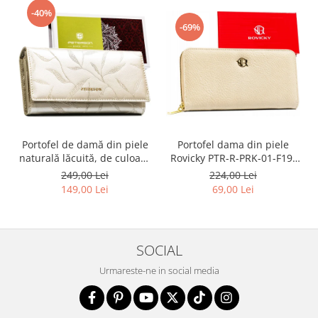
-40%
-69%
Portofel dama din piele
Portofel de damă din piele
Rovicky PTR-R-PRK-01-F19-
naturală lăcuită, de culoare
2757 BE
bej, cu închidere cu capsă -
224,00 Lei
249,00 Lei
Peterson
69,00 Lei
149,00 Lei
SOCIAL
Urmareste-ne in social media