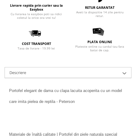
Livrare rapida prin curier sau la
RETUR GARANTAT
Easybox
Aveti la dispozitie 14 zile pentru
Cu livrarea la easybox poti sa ridici
retur.
coletul la orice ora vrei tu!
PLATA ONLINE
COST TRANSPORT
Plateste online cu cardul tau fara
Taxa de livrare - 19.99 lei
batai de cap.
Descriere
Portofel elegant de dama cu clapa lacuita acoperita cu un model
care imita pielea de reptila - Peterson
Materiale de înaltă calitate | Portofel din piele naturala special