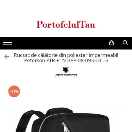
Genti Dama
Rucsacuri
Accesorii Barbati
Idei Cadouri
Accesorii Dama
Genti Office
Rucsacuri Dama
Borsete Barbati
Cadouri pentru barbati
Seturi Cadou Femei
Clutch / Posete Plic
Rucsacuri Barbati
Curele Barbati
Cadouri pentru femei
Borsete Dama
Genti Casual
Ghiozdane
Genti Barbati de Umar
Rucsac de călătorie din poliester impermeabil
Genti Piele Naturala
Seturi Cadou
Peterson PTR-PTN BPP-08-0933 BL-S
Genti multifunctionale mamici
-41%