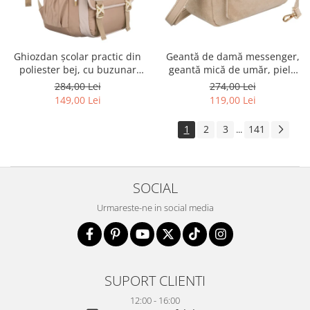
Ghiozdan școlar practic din
Geantă de damă messenger,
poliester bej, cu buzunar
geantă mică de umăr, piele
suplimentar și spațiu pentru
ecologică, geantă bej cu
284,00 Lei
274,00 Lei
o sticlă de apă - Peterson PTR-
fermoar la modă - Peterson
149,00 Lei
119,00 Lei
PTN 8610-1341 BEIGE
PTR-PTN MX02-P-7717-D.BE
1
2
3
141
...
SOCIAL
Urmareste-ne in social media
SUPORT CLIENTI
12:00 - 16:00