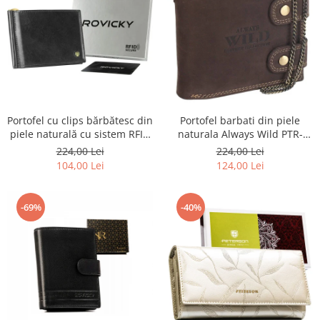
Portofel barbati din piele
Portofel cu clips bărbătesc din
naturala Always Wild PTR-
piele naturală cu sistem RFID
2900-BIC
- Rovicky PTR-N1908-RVT-9799
224,00 Lei
224,00 Lei
BLACK
124,00 Lei
104,00 Lei
-69%
-40%