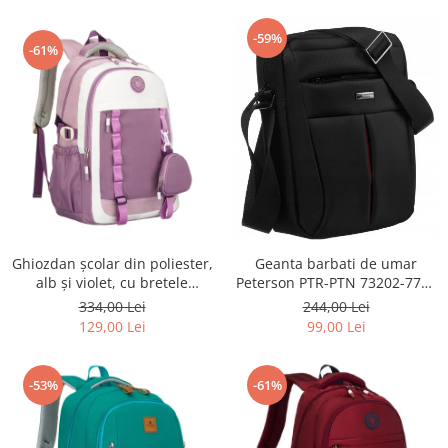
-59%
-61%
Ghiozdan școlar din poliester,
Geanta barbati de umar
alb și violet, cu bretele
Peterson PTR-PTN 73202-7738
reglabile - Peterson PTR-PTN
BL
334,00 Lei
244,00 Lei
8603-1303 PURPLE
129,00 Lei
99,00 Lei
-53%
-61%