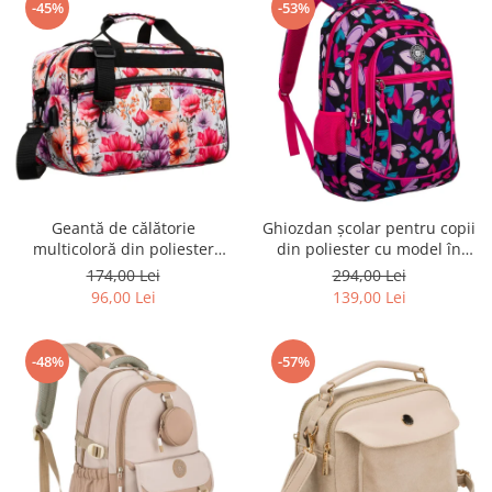
-45%
-53%
Geantă de călătorie
Ghiozdan școlar pentru copii
multicoloră din poliester
din poliester cu model în
rezistent cu port USB,
formă de inimă - Peterson
174,00 Lei
294,00 Lei
acoperită cu un model vegetal
PTR-PTN BIEDRONKA G54
96,00 Lei
139,00 Lei
- Rovicky PTR-R-TL15608-8831
11
-48%
-57%