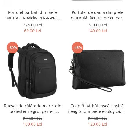
Portofel barbati din piele
Portofel de damă din piele
naturala Rovicky PTR-R-N4L-
naturală lăcuită, de culoare
GAT-8922 B+B
bej, cu închidere cu capsă -
224,00 Lei
249,00 Lei
Peterson
69,00 Lei
149,00 Lei
-60%
-46%
Rucsac de călătorie mare, din
Geantă bărbătească clasică,
poliester negru, perfect
neagră, din piele ecologică, cu
pentru bagajul de mână -
fermoar - Rovicky PTR-R-SDR-
274,00 Lei
224,00 Lei
Rovicky PTR-R-BHX-05-1020
01-1631 BLACK
109,00 Lei
120,00 Lei
BLACK