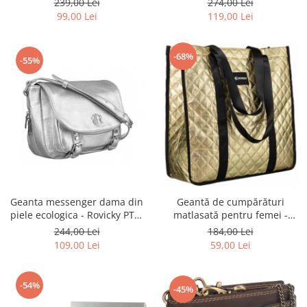
239,00 Lei
274,00 Lei
BLACK
ecologică - Peterson PTR-PTN
99,00 Lei
119,00 Lei
MX02-P-7700
-68%
-55%
Geanta messenger dama din
Geantă de cumpărături
piele ecologica - Rovicky PTR-
matlasată pentru femei -
R-TOR-ALE-2-3776 SIL
Rovicky PTR-RSPV-001P-5277
244,00 Lei
184,00 Lei
GOLD
109,00 Lei
59,00 Lei
-54%
-45%