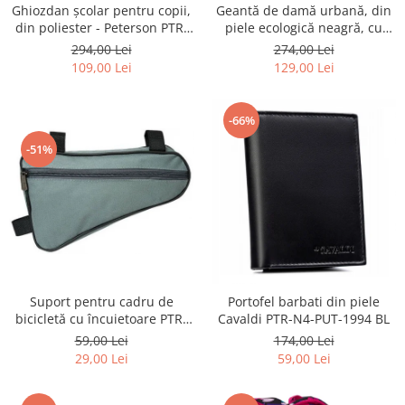
Ghiozdan școlar pentru copii,
Geantă de damă urbană, din
din poliester - Peterson PTR-
piele ecologică neagră, cu
PTN BIEDRONKA G28
curea reglabilă - Peterson
294,00 Lei
274,00 Lei
PTR-PTN JK6-06-6642
109,00 Lei
129,00 Lei
-66%
-51%
Suport pentru cadru de
Portofel barbati din piele
bicicletă cu încuietoare PTR-
Cavaldi PTR-N4-PUT-1994 BL
AR-S-101
59,00 Lei
174,00 Lei
29,00 Lei
59,00 Lei