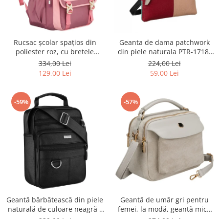
Rucsac școlar spațios din
Geanta de dama patchwork
poliester roz, cu bretele
din piele naturala PTR-1718-
reglabile - Peterson PTR-PTN
SKL-6922 MULTI
334,00 Lei
224,00 Lei
8610-1327 PINK
129,00 Lei
59,00 Lei
-59%
-57%
Geantă bărbătească din piele
Geantă de umăr gri pentru
naturală de culoare neagră -
femei, la modă, geantă mică
Rovicky PTR-R-ST7-01-7571-
urbană cu fermoar, piele