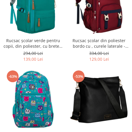
Rucsac școlar verde pentru
Rucsac școlar din poliester
copii, din poliester, cu bretele
bordo cu , curele laterale -
reglabile - Peterson PTR-PTN
Peterson PTR-PTN 8594-1402
294,00 Lei
334,00 Lei
BHX-01-9259 Gree
BORDO
139,00 Lei
129,00 Lei
-63%
-53%