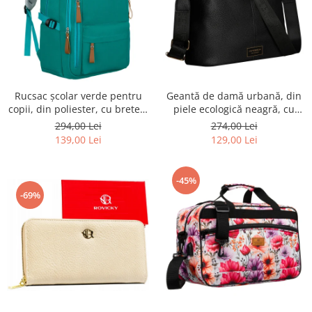
Rucsac școlar verde pentru
Geantă de damă urbană, din
copii, din poliester, cu bretele
piele ecologică neagră, cu
reglabile - Peterson PTR-PTN
curea reglabilă - Peterson
294,00 Lei
274,00 Lei
BHX-01-9259 Gree
PTR-PTN JK6-06-6642
139,00 Lei
129,00 Lei
-45%
-69%