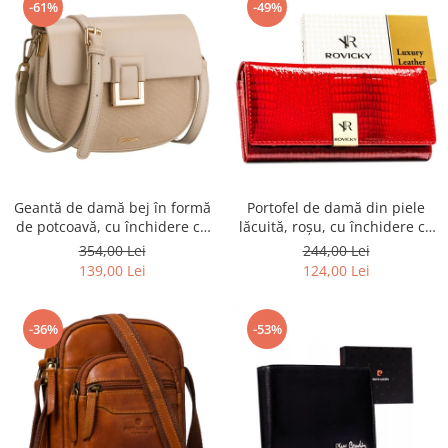
-61%
-49%
Geantă de damă bej în formă
Portofel de damă din piele
de potcoavă, cu închidere cu
lăcuită, roșu, cu închidere cu
clip magnetic - Peterson PTR-
capsă - Rovicky PTR-RH-22-1-
354,00 Lei
244,00 Lei
PTN PIWONIA BEIGE
RS RED
139,00 Lei
124,00 Lei
-36%
-53%