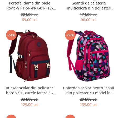
Portofel dama din piele
Geantă de călătorie
Rovicky PTR-R-PRK-01-F19-
multicoloră din poliester
2757 BE
rezistent cu port USB,
224,00 Lei
174,00 Lei
acoperită cu un model vegetal
69,00 Lei
96,00 Lei
- Rovicky PTR-R-TL15608-8831
11
-61%
-53%
Rucsac școlar din poliester
Ghiozdan școlar pentru copii
bordo cu , curele laterale -
din poliester cu model în
Peterson PTR-PTN 8594-1402
formă de inimă - Peterson
334,00 Lei
294,00 Lei
BORDO
PTR-PTN BIEDRONKA G54
129,00 Lei
139,00 Lei