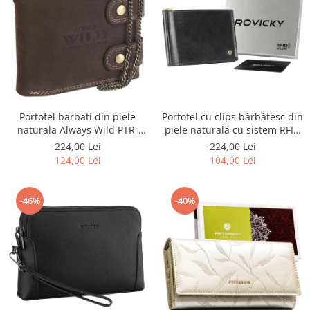
Portofel barbati din piele
Portofel cu clips bărbătesc din
naturala Always Wild PTR-
piele naturală cu sistem RFID
2900-BIC
- Rovicky PTR-N1908-RVT-9799
224,00 Lei
224,00 Lei
BLACK
124,00 Lei
104,00 Lei
-46%
-40%