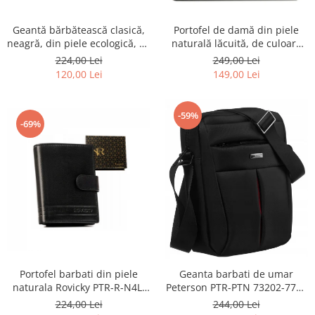
Geantă bărbătească clasică,
Portofel de damă din piele
neagră, din piele ecologică, cu
naturală lăcuită, de culoare
fermoar - Rovicky PTR-R-SDR-
bej, cu închidere cu capsă -
224,00 Lei
249,00 Lei
01-1631 BLACK
Peterson
120,00 Lei
149,00 Lei
-59%
-69%
Portofel barbati din piele
Geanta barbati de umar
naturala Rovicky PTR-R-N4L-
Peterson PTR-PTN 73202-7738
GAT-8922 B+B
BL
224,00 Lei
244,00 Lei