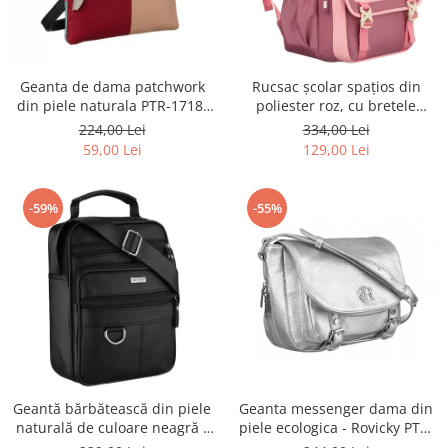
Geanta de dama patchwork
Rucsac școlar spațios din
din piele naturala PTR-1718-
poliester roz, cu bretele
SKL-6922 MULTI
reglabile - Peterson PTR-PTN
224,00 Lei
334,00 Lei
8610-1327 PINK
59,00 Lei
129,00 Lei
-59%
-55%
Geantă bărbătească din piele
Geanta messenger dama din
naturală de culoare neagră -
piele ecologica - Rovicky PTR-
Rovicky PTR-R-ST7-01-7571-
R-TOR-ALE-2-3776 SIL