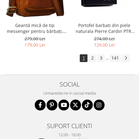
Geantă mică de tip
Portofel barbati din piele
messenger pentru bărbați,
naturala Pierre Cardin PTR-
geantă de umăr, geantă de
8806 TILAK51
279,00 Lei
274,00 Lei
oraș maro din piele naturală -
179,00 Lei
129,00 Lei
Peterson
1
2
3
141
...
SOCIAL
Urmareste-ne in social media
SUPORT CLIENTI
12:00 - 16:00