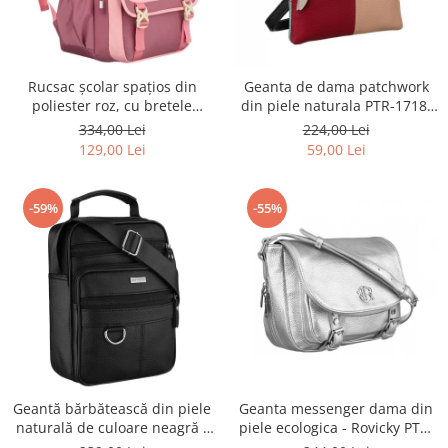
Rucsac școlar spațios din
Geanta de dama patchwork
poliester roz, cu bretele
din piele naturala PTR-1718-
reglabile - Peterson PTR-PTN
SKL-6922 MULTI
334,00 Lei
224,00 Lei
8610-1327 PINK
129,00 Lei
59,00 Lei
-59%
-55%
Geantă bărbătească din piele
Geanta messenger dama din
naturală de culoare neagră -
piele ecologica - Rovicky PTR-
Rovicky PTR-R-ST7-01-7571-
R-TOR-ALE-2-3776 SIL