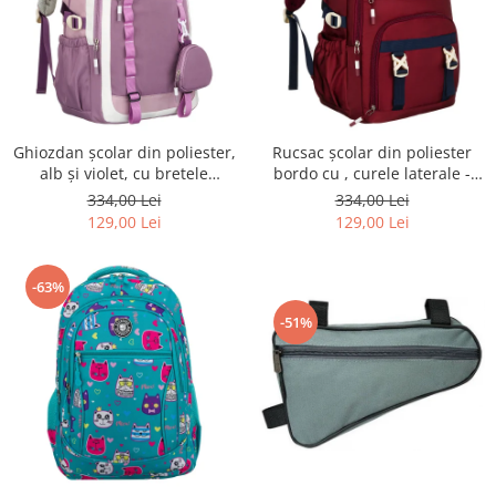
Ghiozdan școlar din poliester,
Rucsac școlar din poliester
alb și violet, cu bretele
bordo cu , curele laterale -
reglabile - Peterson PTR-PTN
Peterson PTR-PTN 8594-1402
334,00 Lei
334,00 Lei
8603-1303 PURPLE
BORDO
129,00 Lei
129,00 Lei
-63%
-51%