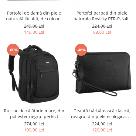
Portofel de damă din piele
Portofel barbati din piele
naturală lăcuită, de culoare
naturala Rovicky PTR-R-N4L-
bej, cu închidere cu capsă -
GAT-8922 B+B
249,00 Lei
224,00 Lei
Peterson
149,00 Lei
69,00 Lei
-60%
-46%
Rucsac de călătorie mare, din
Geantă bărbătească clasică,
poliester negru, perfect
neagră, din piele ecologică, cu
pentru bagajul de mână -
fermoar - Rovicky PTR-R-SDR-
274,00 Lei
224,00 Lei
Rovicky PTR-R-BHX-05-1020
01-1631 BLACK
109,00 Lei
120,00 Lei
BLACK