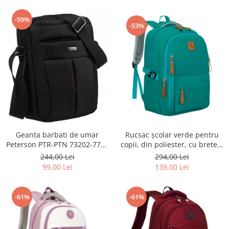
-59%
-53%
Geanta barbati de umar
Rucsac școlar verde pentru
Peterson PTR-PTN 73202-7738
copii, din poliester, cu bretele
BL
reglabile - Peterson PTR-PTN
244,00 Lei
294,00 Lei
BHX-01-9259 Gree
99,00 Lei
139,00 Lei
-61%
-61%