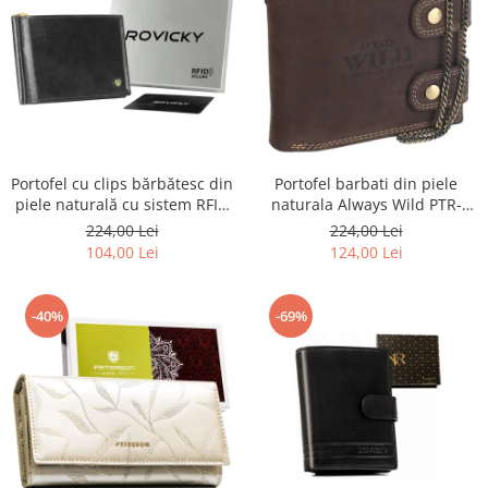
Portofel barbati din piele
Portofel cu clips bărbătesc din
naturala Always Wild PTR-
piele naturală cu sistem RFID
2900-BIC
- Rovicky PTR-N1908-RVT-9799
224,00 Lei
224,00 Lei
BLACK
124,00 Lei
104,00 Lei
-40%
-69%