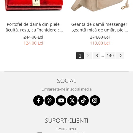
Portofel de damă din piele
Geantă de damă messenger,
lăcuită, roșu, cu închidere cu
geantă mică de umăr, piele
capsă - Rovicky PTR-RH-22-1-
ecologică, geantă bej cu
244,00 Lei
274,00 Lei
RS RED
fermoar la modă - Peterson
124,00 Lei
119,00 Lei
PTR-PTN MX02-P-7717-D.BE
1
2
3
140
...
SOCIAL
Urmareste-ne in social media
SUPORT CLIENTI
12:00 - 16:00