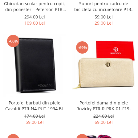
Ghiozdan școlar pentru copii,
Suport pentru cadru de
din poliester - Peterson PTR-
bicicletă cu încuietoare PTR-
PTN BIEDRONKA G28
AR-S-101
294,00 Lei
59,00 Lei
109,00 Lei
29,00 Lei
-66%
-69%
Portofel barbati din piele
Portofel dama din piele
Cavaldi PTR-N4-PUT-1994 BL
Rovicky PTR-R-PRK-01-F19-
2757 BE
174,00 Lei
224,00 Lei
59,00 Lei
69,00 Lei