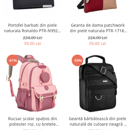
Portofel barbati din piele
Geanta de dama patchwork
naturala Ronaldo PTR-N992L-
din piele naturala PTR-1718-
PDM-RON-BP BL
SKL-6922 MULTI
224,00 Lei
224,00 Lei
59,00 Lei
59,00 Lei
-61%
-59%
Rucsac școlar spațios din
Geantă bărbătească din piele
poliester roz, cu bretele
naturală de culoare neagră -
reglabile - Peterson PTR-PTN
Rovicky PTR-R-ST7-01-7571-