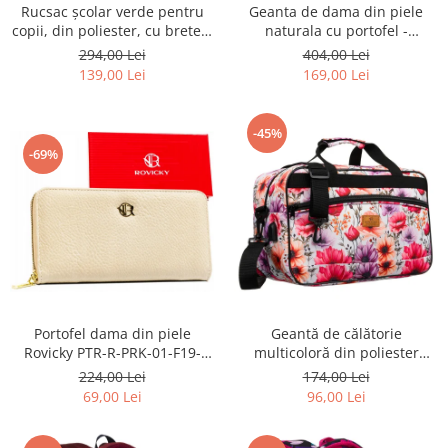
Geanta de dama din piele
Rucsac școlar verde pentru
naturala cu portofel -
copii, din poliester, cu bretele
Peterson PTR-PTN CF4-DS-
reglabile - Peterson PTR-PTN
404,00 Lei
294,00 Lei
5216 D.BE
BHX-01-9259 Gree
169,00 Lei
139,00 Lei
-45%
-69%
Portofel dama din piele
Geantă de călătorie
Rovicky PTR-R-PRK-01-F19-
multicoloră din poliester
2757 BE
rezistent cu port USB,
224,00 Lei
174,00 Lei
acoperită cu un model vegetal
69,00 Lei
96,00 Lei
- Rovicky PTR-R-TL15608-8831
11