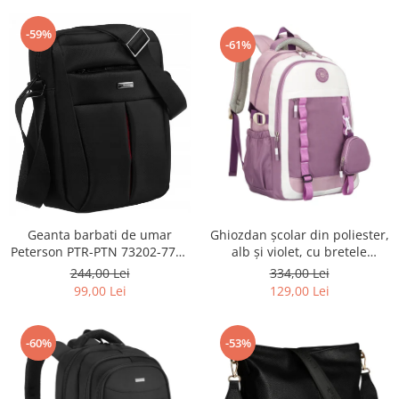
-59%
-61%
Geanta barbati de umar
Ghiozdan școlar din poliester,
Peterson PTR-PTN 73202-7738
alb și violet, cu bretele
BL
reglabile - Peterson PTR-PTN
244,00 Lei
334,00 Lei
8603-1303 PURPLE
99,00 Lei
129,00 Lei
-60%
-53%