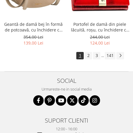
Geantă de damă bej în formă
Portofel de damă din piele
de potcoavă, cu închidere cu
lăcuită, roșu, cu închidere cu
clip magnetic - Peterson PTR-
capsă - Rovicky PTR-RH-22-1-
354,00 Lei
244,00 Lei
PTN PIWONIA BEIGE
RS RED
139,00 Lei
124,00 Lei
1
2
3
141
...
SOCIAL
Urmareste-ne in social media
SUPORT CLIENTI
12:00 - 16:00