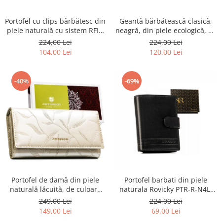
Portofel cu clips bărbătesc din
Geantă bărbătească clasică,
piele naturală cu sistem RFID
neagră, din piele ecologică, cu
- Rovicky PTR-N1908-RVT-9799
fermoar - Rovicky PTR-R-SDR-
224,00 Lei
224,00 Lei
BLACK
01-1631 BLACK
104,00 Lei
120,00 Lei
-40%
-69%
Portofel de damă din piele
Portofel barbati din piele
naturală lăcuită, de culoare
naturala Rovicky PTR-R-N4L-
bej, cu închidere cu capsă -
GAT-8922 B+B
249,00 Lei
224,00 Lei
Peterson
149,00 Lei
69,00 Lei