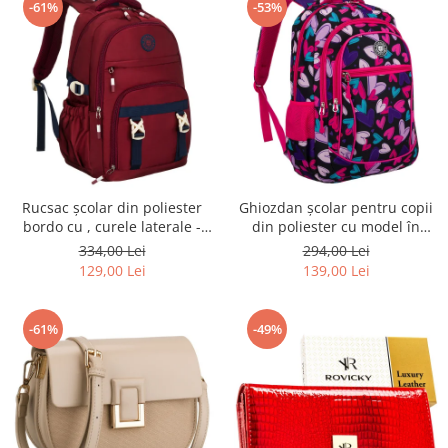
-61%
-53%
Rucsac școlar din poliester
Ghiozdan școlar pentru copii
bordo cu , curele laterale -
din poliester cu model în
Peterson PTR-PTN 8594-1402
formă de inimă - Peterson
334,00 Lei
294,00 Lei
BORDO
PTR-PTN BIEDRONKA G54
129,00 Lei
139,00 Lei
-61%
-49%