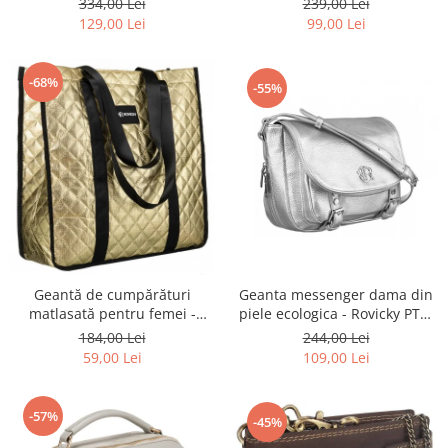
334,00 Lei
239,00 Lei
8610-1327 PINK
BLACK
129,00 Lei
99,00 Lei
-68%
-55%
Geantă de cumpărături
Geanta messenger dama din
matlasată pentru femei -
piele ecologica - Rovicky PTR-
Rovicky PTR-RSPV-001P-5277
R-TOR-ALE-2-3776 SIL
184,00 Lei
244,00 Lei
GOLD
59,00 Lei
109,00 Lei
-57%
-45%