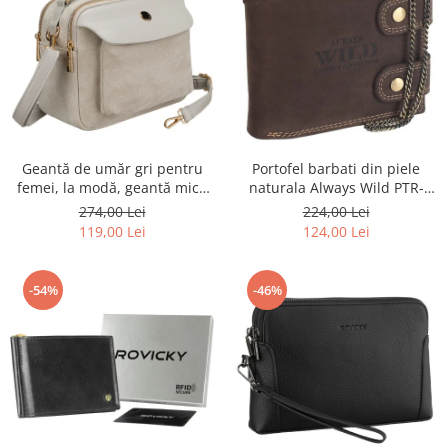
Portofel barbati din piele
Geantă de umăr gri pentru
naturala Always Wild PTR-
femei, la modă, geantă mică
2900-BIC
urbană cu fermoar, piele
224,00 Lei
274,00 Lei
ecologică - Peterson PTR-PTN
124,00 Lei
119,00 Lei
MX02-P-7700
-54%
-46%