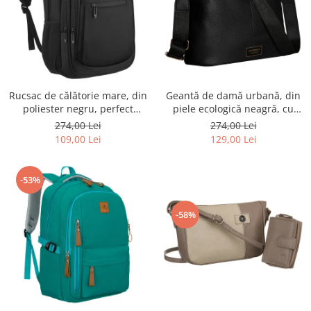
Rucsac de călătorie mare, din
Geantă de damă urbană, din
poliester negru, perfect
piele ecologică neagră, cu
pentru bagajul de mână -
curea reglabilă - Peterson
274,00 Lei
274,00 Lei
Rovicky PTR-R-BHX-05-1020
PTR-PTN JK6-06-6642
109,00 Lei
129,00 Lei
BLACK
-53%
-58%