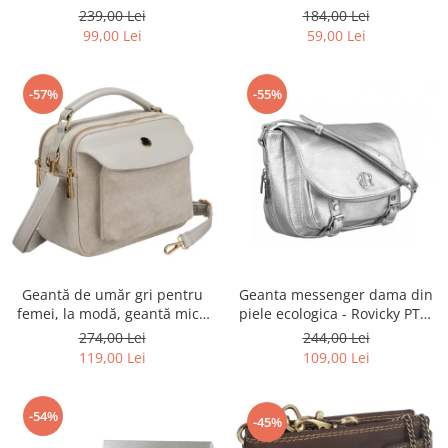
Rovicky PTR-R-ST7-01-7571-
Rovicky PTR-RSPV-001P-5277
239,00 Lei
184,00 Lei
BLACK
GOLD
99,00 Lei
59,00 Lei
-57%
-55%
Geantă de umăr gri pentru
Geanta messenger dama din
femei, la modă, geantă mică
piele ecologica - Rovicky PTR-
urbană cu fermoar, piele
R-TOR-ALE-2-3776 SIL
274,00 Lei
244,00 Lei
ecologică - Peterson PTR-PTN
119,00 Lei
109,00 Lei
MX02-P-7700
-54%
-45%