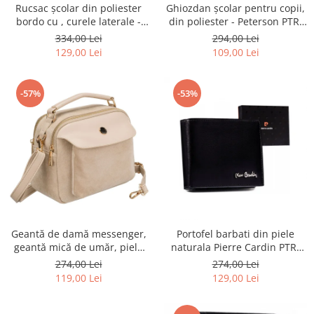
Rucsac școlar din poliester
Ghiozdan școlar pentru copii,
bordo cu , curele laterale -
din poliester - Peterson PTR-
Peterson PTR-PTN 8594-1402
PTN BIEDRONKA G28
334,00 Lei
294,00 Lei
BORDO
129,00 Lei
109,00 Lei
-57%
-53%
Geantă de damă messenger,
Portofel barbati din piele
geantă mică de umăr, piele
naturala Pierre Cardin PTR-
ecologică, geantă bej cu
8806 TILAK51
274,00 Lei
274,00 Lei
fermoar la modă - Peterson
119,00 Lei
129,00 Lei
PTR-PTN MX02-P-7717-D.BE