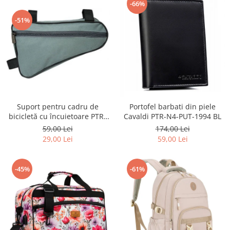
-66%
-51%
Suport pentru cadru de
Portofel barbati din piele
bicicletă cu încuietoare PTR-
Cavaldi PTR-N4-PUT-1994 BL
AR-S-101
59,00 Lei
174,00 Lei
29,00 Lei
59,00 Lei
-45%
-61%