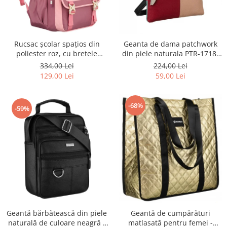
Rucsac școlar spațios din
Geanta de dama patchwork
poliester roz, cu bretele
din piele naturala PTR-1718-
reglabile - Peterson PTR-PTN
SKL-6922 MULTI
334,00 Lei
224,00 Lei
8610-1327 PINK
129,00 Lei
59,00 Lei
-68%
-59%
Geantă bărbătească din piele
Geantă de cumpărături
naturală de culoare neagră -
matlasată pentru femei -