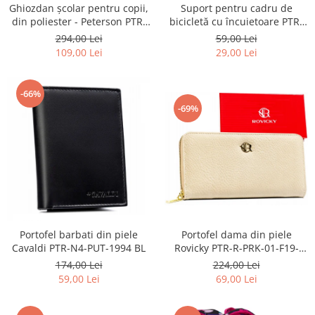
Ghiozdan școlar pentru copii,
Suport pentru cadru de
din poliester - Peterson PTR-
bicicletă cu încuietoare PTR-
PTN BIEDRONKA G28
AR-S-101
294,00 Lei
59,00 Lei
109,00 Lei
29,00 Lei
-66%
-69%
Portofel barbati din piele
Portofel dama din piele
Cavaldi PTR-N4-PUT-1994 BL
Rovicky PTR-R-PRK-01-F19-
2757 BE
174,00 Lei
224,00 Lei
59,00 Lei
69,00 Lei