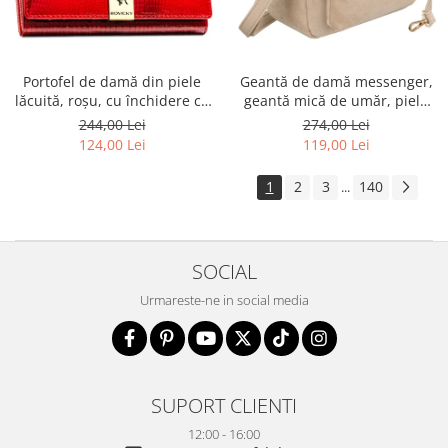
Portofel de damă din piele
Geantă de damă messenger,
lăcuită, roșu, cu închidere cu
geantă mică de umăr, piele
capsă - Rovicky PTR-RH-22-1-
ecologică, geantă bej cu
244,00 Lei
274,00 Lei
RS RED
fermoar la modă - Peterson
124,00 Lei
119,00 Lei
PTR-PTN MX02-P-7717-D.BE
1
2
3
140
...
SOCIAL
Urmareste-ne in social media
SUPORT CLIENTI
12:00 - 16:00