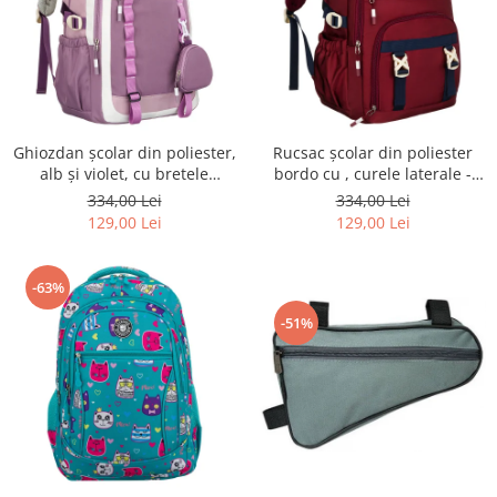
Ghiozdan școlar din poliester,
Rucsac școlar din poliester
alb și violet, cu bretele
bordo cu , curele laterale -
reglabile - Peterson PTR-PTN
Peterson PTR-PTN 8594-1402
334,00 Lei
334,00 Lei
8603-1303 PURPLE
BORDO
129,00 Lei
129,00 Lei
-63%
-51%