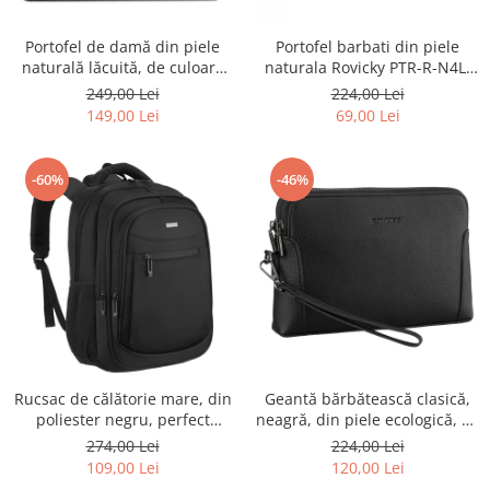
Portofel de damă din piele
Portofel barbati din piele
naturală lăcuită, de culoare
naturala Rovicky PTR-R-N4L-
bej, cu închidere cu capsă -
GAT-8922 B+B
249,00 Lei
224,00 Lei
Peterson
149,00 Lei
69,00 Lei
-60%
-46%
Rucsac de călătorie mare, din
Geantă bărbătească clasică,
poliester negru, perfect
neagră, din piele ecologică, cu
pentru bagajul de mână -
fermoar - Rovicky PTR-R-SDR-
274,00 Lei
224,00 Lei
Rovicky PTR-R-BHX-05-1020
01-1631 BLACK
109,00 Lei
120,00 Lei
BLACK