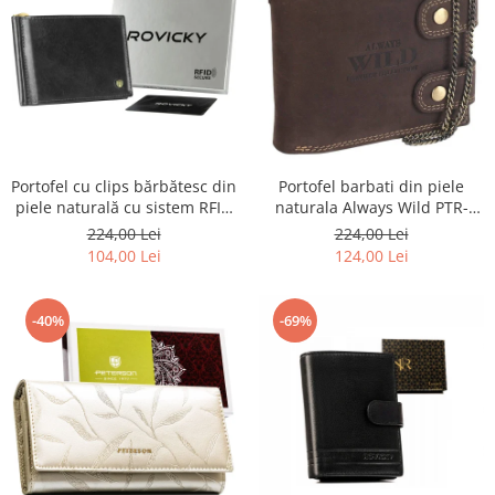
Portofel barbati din piele
Portofel cu clips bărbătesc din
naturala Always Wild PTR-
piele naturală cu sistem RFID
2900-BIC
- Rovicky PTR-N1908-RVT-9799
224,00 Lei
224,00 Lei
BLACK
124,00 Lei
104,00 Lei
-40%
-69%