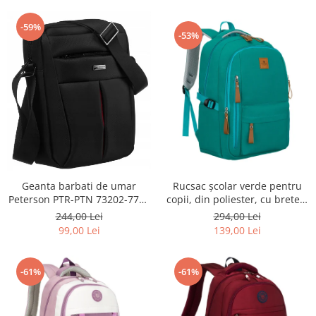
-59%
-53%
Geanta barbati de umar
Rucsac școlar verde pentru
Peterson PTR-PTN 73202-7738
copii, din poliester, cu bretele
BL
reglabile - Peterson PTR-PTN
244,00 Lei
294,00 Lei
BHX-01-9259 Gree
99,00 Lei
139,00 Lei
-61%
-61%