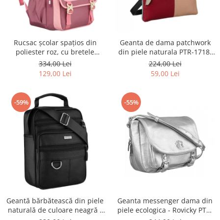
Rucsac școlar spațios din
Geanta de dama patchwork
poliester roz, cu bretele
din piele naturala PTR-1718-
reglabile - Peterson PTR-PTN
SKL-6922 MULTI
334,00 Lei
224,00 Lei
8610-1327 PINK
129,00 Lei
59,00 Lei
-59%
-55%
Geantă bărbătească din piele
Geanta messenger dama din
naturală de culoare neagră -
piele ecologica - Rovicky PTR-
Rovicky PTR-R-ST7-01-7571-
R-TOR-ALE-2-3776 SIL