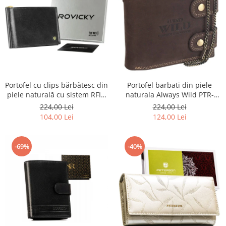
Portofel barbati din piele
Portofel cu clips bărbătesc din
naturala Always Wild PTR-
piele naturală cu sistem RFID
2900-BIC
- Rovicky PTR-N1908-RVT-9799
224,00 Lei
224,00 Lei
BLACK
124,00 Lei
104,00 Lei
-69%
-40%