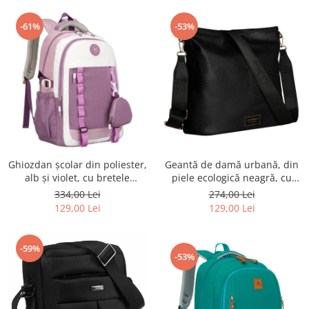
-61%
-53%
Ghiozdan școlar din poliester,
Geantă de damă urbană, din
alb și violet, cu bretele
piele ecologică neagră, cu
reglabile - Peterson PTR-PTN
curea reglabilă - Peterson
334,00 Lei
274,00 Lei
8603-1303 PURPLE
PTR-PTN JK6-06-6642
129,00 Lei
129,00 Lei
-59%
-53%