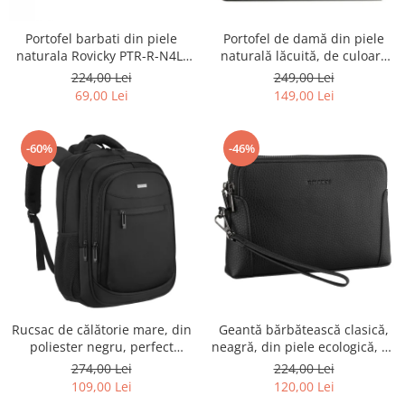
Portofel barbati din piele
Portofel de damă din piele
naturala Rovicky PTR-R-N4L-
naturală lăcuită, de culoare
GAT-8922 B+B
bej, cu închidere cu capsă -
224,00 Lei
249,00 Lei
Peterson
69,00 Lei
149,00 Lei
-60%
-46%
Rucsac de călătorie mare, din
Geantă bărbătească clasică,
poliester negru, perfect
neagră, din piele ecologică, cu
pentru bagajul de mână -
fermoar - Rovicky PTR-R-SDR-
274,00 Lei
224,00 Lei
Rovicky PTR-R-BHX-05-1020
01-1631 BLACK
109,00 Lei
120,00 Lei
BLACK