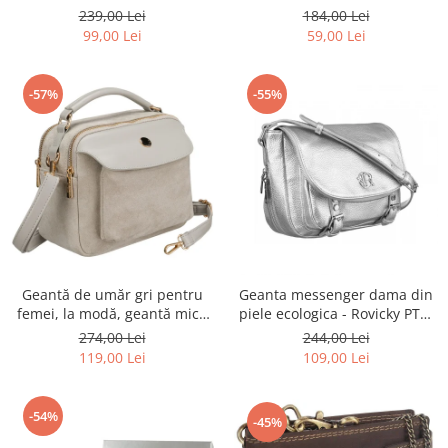
Rovicky PTR-R-ST7-01-7571-
Rovicky PTR-RSPV-001P-5277
239,00 Lei
184,00 Lei
BLACK
GOLD
99,00 Lei
59,00 Lei
-57%
-55%
Geantă de umăr gri pentru
Geanta messenger dama din
femei, la modă, geantă mică
piele ecologica - Rovicky PTR-
urbană cu fermoar, piele
R-TOR-ALE-2-3776 SIL
274,00 Lei
244,00 Lei
ecologică - Peterson PTR-PTN
119,00 Lei
109,00 Lei
MX02-P-7700
-54%
-45%