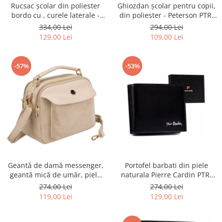
Rucsac școlar din poliester
Ghiozdan școlar pentru copii,
bordo cu , curele laterale -
din poliester - Peterson PTR-
Peterson PTR-PTN 8594-1402
PTN BIEDRONKA G28
334,00 Lei
294,00 Lei
BORDO
129,00 Lei
109,00 Lei
-57%
-53%
Geantă de damă messenger,
Portofel barbati din piele
geantă mică de umăr, piele
naturala Pierre Cardin PTR-
ecologică, geantă bej cu
8806 TILAK51
274,00 Lei
274,00 Lei
fermoar la modă - Peterson
119,00 Lei
129,00 Lei
PTR-PTN MX02-P-7717-D.BE