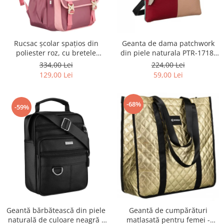
Rucsac școlar spațios din
Geanta de dama patchwork
poliester roz, cu bretele
din piele naturala PTR-1718-
reglabile - Peterson PTR-PTN
SKL-6922 MULTI
334,00 Lei
224,00 Lei
8610-1327 PINK
129,00 Lei
59,00 Lei
-68%
-59%
Geantă bărbătească din piele
Geantă de cumpărături
naturală de culoare neagră -
matlasată pentru femei -