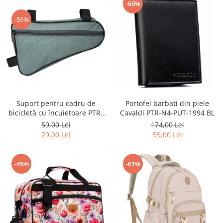
-66%
-51%
Suport pentru cadru de
Portofel barbati din piele
bicicletă cu încuietoare PTR-
Cavaldi PTR-N4-PUT-1994 BL
AR-S-101
59,00 Lei
174,00 Lei
29,00 Lei
59,00 Lei
-45%
-61%