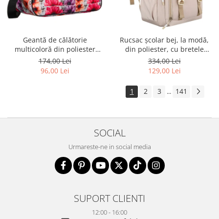
Geantă de călătorie
Rucsac școlar bej, la modă,
multicoloră din poliester
din poliester, cu bretele
rezistent cu port USB,
reglabile - Peterson PTR-PTN
174,00 Lei
334,00 Lei
acoperită cu un model vegetal
8594-1389 BEIGE
96,00 Lei
129,00 Lei
- Rovicky PTR-R-TL15608-8831
11
1
2
3
141
...
SOCIAL
Urmareste-ne in social media
SUPORT CLIENTI
12:00 - 16:00