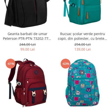
Geanta barbati de umar
Rucsac școlar verde pentru
Peterson PTR-PTN 73202-7738
copii, din poliester, cu bretele
BL
reglabile - Peterson PTR-PTN
244,00 Lei
294,00 Lei
BHX-01-9259 Gree
99,00 Lei
139,00 Lei
-61%
-63%