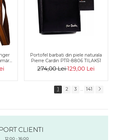
nger
Portofel barbati din piele naturala
umăr,
Pierre Cardin PTR-8806 TILAK51
iele
ei
274,00 Lei
129,00 Lei
1
2
3
141
...
PORT CLIENTI
12:00 - 16:00