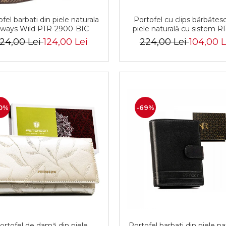
fel barbati din piele naturala
Portofel cu clips bărbătes
lways Wild PTR-2900-BIC
piele naturală cu sistem R
Rovicky PTR-N1908-RVT-
24,00 Lei
124,00 Lei
224,00 Lei
104,00 L
BLACK
0%
-69%
ortofel de damă din piele
Portofel barbati din piele na