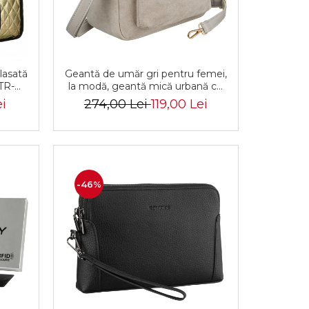
lasată
Geantă de umăr gri pentru femei,
TR-
la modă, geantă mică urbană cu
D
fermoar, piele ecologică -
i
274,00 Lei
119,00 Lei
Peterson PTR-PTN MX02-P-7700
-46%