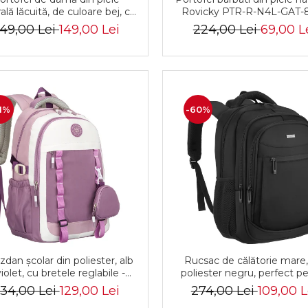
ală lăcuită, de culoare bej, cu
Rovicky PTR-R-N4L-GAT-
hidere cu capsă - Peterson
B+B
49,00 Lei
149,00 Lei
224,00 Lei
69,00 L
1%
-60%
zdan școlar din poliester, alb
Rucsac de călătorie mare,
violet, cu bretele reglabile -
poliester negru, perfect p
terson PTR-PTN 8603-1303
bagajul de mână - Rovicky
34,00 Lei
129,00 Lei
274,00 Lei
109,00 L
PURPLE
R-BHX-05-1020 BLAC