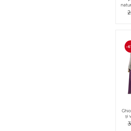
natur
înc
2
-6
Ghio
și 
Pe
3