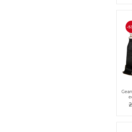
-5
Gean
e
re
2