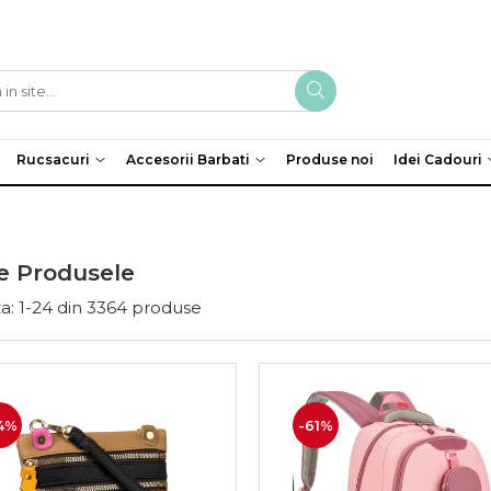
Rucsacuri
Accesorii Barbati
Produse noi
Idei Cadouri
e Produsele
a:
1-
24
din
3364
produse
4%
-61%