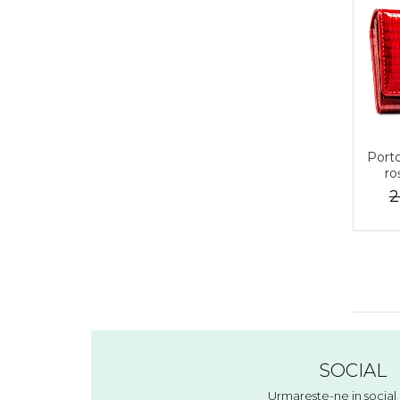
Porto
ro
Ro
2
SOCIAL
Urmareste-ne in socia