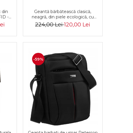
c din
Geantă bărbătească clasică,
FID -
neagră, din piele ecologică, cu
9799
fermoar - Rovicky PTR-R-SDR-01-
ei
224,00 Lei
120,00 Lei
1631 BLACK
-59%
turala
Geanta barbati de umar Peterson