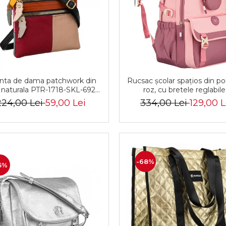
nta de dama patchwork din
Rucsac școlar spațios din po
e naturala PTR-1718-SKL-6922
roz, cu bretele reglabile
MULTI
Peterson PTR-PTN 8610-
224,00 Lei
59,00 Lei
334,00 Lei
129,00 L
PINK
-68%
5%