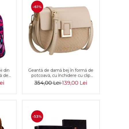
-61%
i din
Geantă de damă bej în formă de
mă de
potcoavă, cu închidere cu clip
TN
magnetic - Peterson PTR-PTN
ei
354,00 Lei
139,00 Lei
PIWONIA BEIGE
-53%