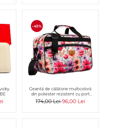
-45%
vicky
Geantă de călătorie multicoloră
 BE
din poliester rezistent cu port
USB, acoperită cu un model
ei
174,00 Lei
96,00 Lei
vegetal - Rovicky PTR-R-TL15608-
8831 11