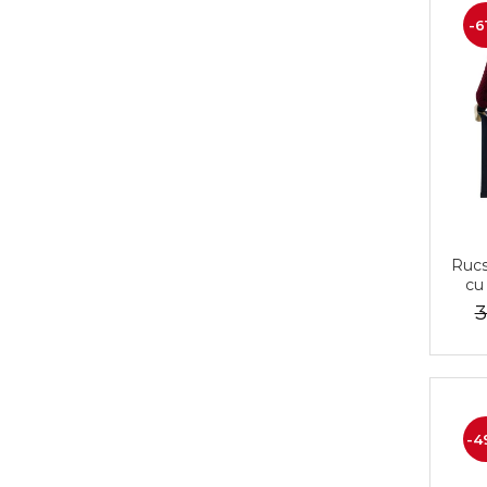
-6
Rucs
cu 
PT
3
-4