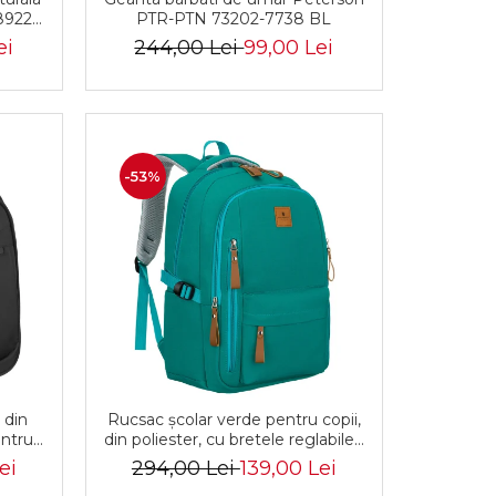
8922
PTR-PTN 73202-7738 BL
ei
244,00 Lei
99,00 Lei
-53%
 din
Rucsac școlar verde pentru copii,
entru
din poliester, cu bretele reglabile -
 PTR-
Peterson PTR-PTN BHX-01-9259
ei
294,00 Lei
139,00 Lei
K
Gree