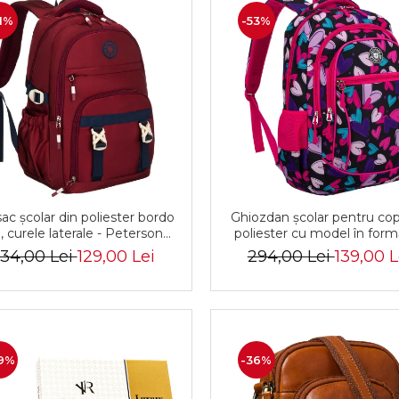
1%
-53%
ac școlar din poliester bordo
Ghiozdan școlar pentru copi
, curele laterale - Peterson
poliester cu model în for
R-PTN 8594-1402 BORDO
inimă - Peterson PTR-P
34,00 Lei
129,00 Lei
294,00 Lei
139,00 L
BIEDRONKA G54
9%
-36%