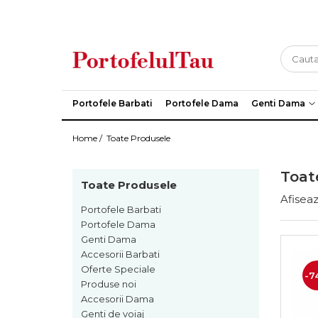
Genti Dama
Rucsacuri
Accesorii Barbati
Idei Cadouri
Accesorii Dama
Genti Office
Rucsacuri Dama
Borsete Barbati
Cadouri pentru barbati
Seturi Cadou Femei
Clutch / Posete Plic
Rucsacuri Barbati
Curele Barbati
Cadouri pentru femei
Borsete Dama
Portofele Barbati
Portofele Dama
Genti Dama
Genti Casual
Ghiozdane
Genti Barbati de Umar
Home /
Toate Produsele
Genti Piele Naturala
Seturi Cadou
Genti multifunctionale mamici
Toat
Toate Produsele
Afiseaz
Portofele Barbati
Portofele Dama
Genti Dama
Accesorii Barbati
Oferte Speciale
-7
Produse noi
Accesorii Dama
Genti de voiaj