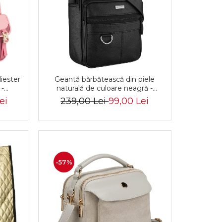
liester
Geantă bărbătească din piele
 -
naturală de culoare neagră -
1327
Rovicky PTR-R-ST7-01-7571-
ei
239,00 Lei
99,00 Lei
BLACK
-57%