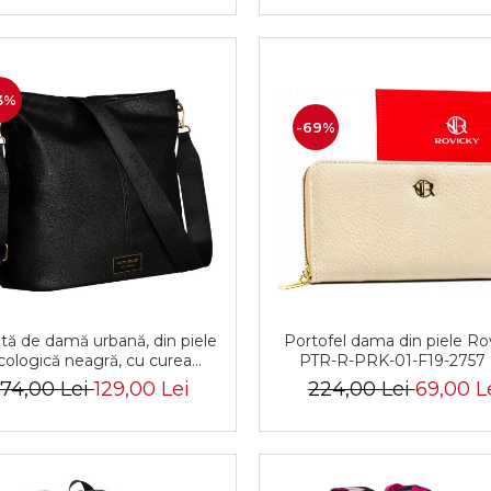
3%
-69%
Portofel dama din piele Ro
tă de damă urbană, din piele
PTR-R-PRK-01-F19-2757
cologică neagră, cu curea
glabilă - Peterson PTR-PTN
224,00 Lei
69,00 L
74,00 Lei
129,00 Lei
JK6-06-6642