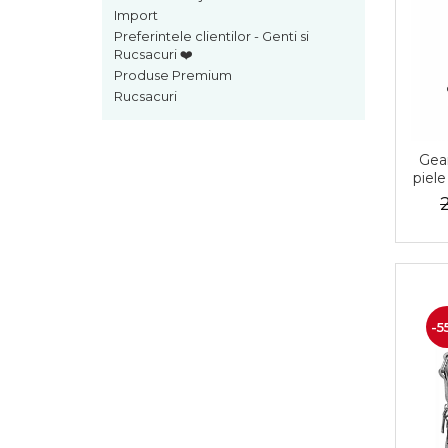
Import
Preferintele clientilor - Genti si
Rucsacuri ❤️
Produse Premium
Rucsacuri
Gea
piel
-5