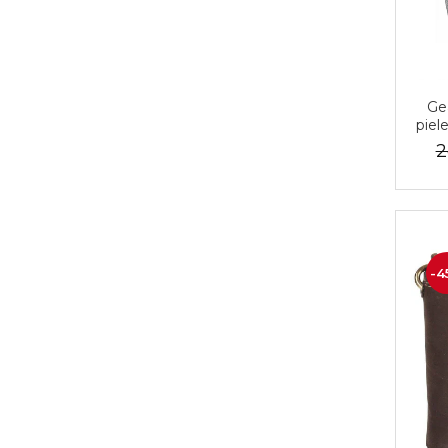
Ge
piel
2
-4