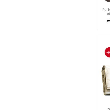
Porto
A
2
-4
P