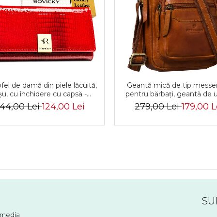
fel de damă din piele lăcuită,
Geantă mică de tip messe
șu, cu închidere cu capsă -
pentru bărbați, geantă de 
vicky PTR-RH-22-1-RS RED
geantă de oraș maro din p
44,00 Lei
124,00 Lei
279,00 Lei
179,00 L
naturală - Peterson
SU
l media