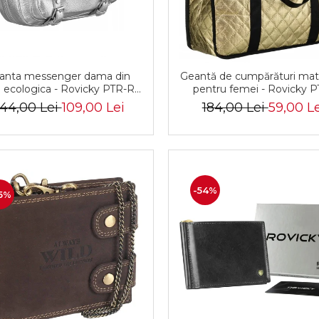
anta messenger dama din
Geantă de cumpărături mat
e ecologica - Rovicky PTR-R-
pentru femei - Rovicky P
TOR-ALE-2-3776 SIL
RSPV-001P-5277 GOL
44,00 Lei
109,00 Lei
184,00 Lei
59,00 Le
-54%
5%