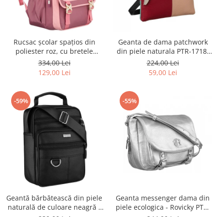
Rucsac școlar spațios din
Geanta de dama patchwork
poliester roz, cu bretele
din piele naturala PTR-1718-
reglabile - Peterson PTR-PTN
SKL-6922 MULTI
334,00 Lei
224,00 Lei
8610-1327 PINK
129,00 Lei
59,00 Lei
-59%
-55%
Geantă bărbătească din piele
Geanta messenger dama din
naturală de culoare neagră -
piele ecologica - Rovicky PTR-
Rovicky PTR-R-ST7-01-7571-
R-TOR-ALE-2-3776 SIL