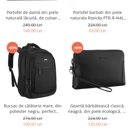
Portofel de damă din piele
Portofel barbati din piele
naturală lăcuită, de culoare
naturala Rovicky PTR-R-N4L-
bej, cu închidere cu capsă -
GAT-8922 B+B
249,00 Lei
224,00 Lei
Peterson
149,00 Lei
69,00 Lei
-60%
-46%
Rucsac de călătorie mare, din
Geantă bărbătească clasică,
poliester negru, perfect
neagră, din piele ecologică, cu
pentru bagajul de mână -
fermoar - Rovicky PTR-R-SDR-
274,00 Lei
224,00 Lei
Rovicky PTR-R-BHX-05-1020
01-1631 BLACK
109,00 Lei
120,00 Lei
BLACK