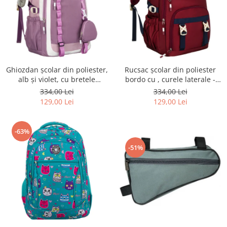
Ghiozdan școlar din poliester,
Rucsac școlar din poliester
alb și violet, cu bretele
bordo cu , curele laterale -
reglabile - Peterson PTR-PTN
Peterson PTR-PTN 8594-1402
334,00 Lei
334,00 Lei
8603-1303 PURPLE
BORDO
129,00 Lei
129,00 Lei
-63%
-51%