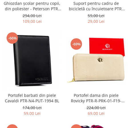
Ghiozdan școlar pentru copii,
Suport pentru cadru de
din poliester - Peterson PTR-
bicicletă cu încuietoare PTR-
PTN BIEDRONKA G28
AR-S-101
294,00 Lei
59,00 Lei
109,00 Lei
29,00 Lei
-66%
-69%
Portofel barbati din piele
Portofel dama din piele
Cavaldi PTR-N4-PUT-1994 BL
Rovicky PTR-R-PRK-01-F19-
2757 BE
174,00 Lei
224,00 Lei
59,00 Lei
69,00 Lei