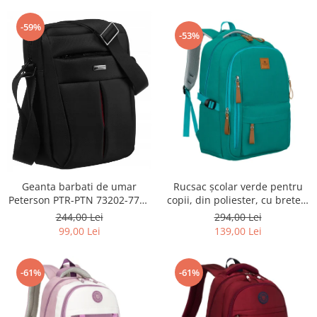
-59%
-53%
Geanta barbati de umar
Rucsac școlar verde pentru
Peterson PTR-PTN 73202-7738
copii, din poliester, cu bretele
BL
reglabile - Peterson PTR-PTN
244,00 Lei
294,00 Lei
BHX-01-9259 Gree
99,00 Lei
139,00 Lei
-61%
-61%