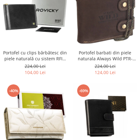
Portofel barbati din piele
Portofel cu clips bărbătesc din
naturala Always Wild PTR-
piele naturală cu sistem RFID
2900-BIC
- Rovicky PTR-N1908-RVT-9799
224,00 Lei
224,00 Lei
BLACK
124,00 Lei
104,00 Lei
-40%
-69%