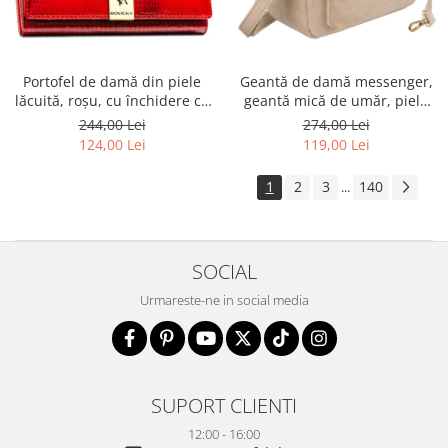
Portofel de damă din piele
Geantă de damă messenger,
lăcuită, roșu, cu închidere cu
geantă mică de umăr, piele
capsă - Rovicky PTR-RH-22-1-
ecologică, geantă bej cu
244,00 Lei
274,00 Lei
RS RED
fermoar la modă - Peterson
124,00 Lei
119,00 Lei
PTR-PTN MX02-P-7717-D.BE
1
2
3
140
...
SOCIAL
Urmareste-ne in social media
SUPORT CLIENTI
12:00 - 16:00