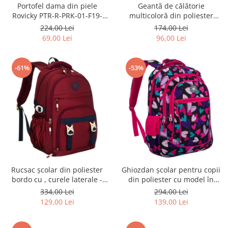
Portofel dama din piele
Geantă de călătorie
Rovicky PTR-R-PRK-01-F19-
multicoloră din poliester
2757 BE
rezistent cu port USB,
224,00 Lei
174,00 Lei
acoperită cu un model vegetal
69,00 Lei
96,00 Lei
- Rovicky PTR-R-TL15608-8831
11
-61%
-53%
Rucsac școlar din poliester
Ghiozdan școlar pentru copii
bordo cu , curele laterale -
din poliester cu model în
Peterson PTR-PTN 8594-1402
formă de inimă - Peterson
334,00 Lei
294,00 Lei
BORDO
PTR-PTN BIEDRONKA G54
129,00 Lei
139,00 Lei