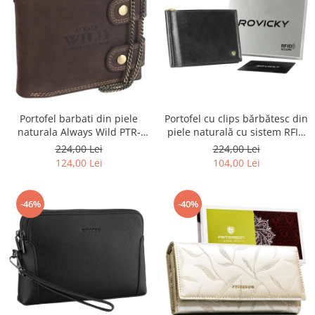
Portofel barbati din piele
Portofel cu clips bărbătesc din
naturala Always Wild PTR-
piele naturală cu sistem RFID
2900-BIC
- Rovicky PTR-N1908-RVT-9799
224,00 Lei
224,00 Lei
BLACK
124,00 Lei
104,00 Lei
-46%
-40%