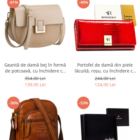
-61%
-49%
Geantă de damă bej în formă
Portofel de damă din piele
de potcoavă, cu închidere cu
lăcuită, roșu, cu închidere cu
clip magnetic - Peterson PTR-
capsă - Rovicky PTR-RH-22-1-
354,00 Lei
244,00 Lei
PTN PIWONIA BEIGE
RS RED
139,00 Lei
124,00 Lei
-36%
-53%