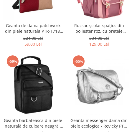
Geanta de dama patchwork
Rucsac școlar spațios din
din piele naturala PTR-1718-
poliester roz, cu bretele
SKL-6922 MULTI
reglabile - Peterson PTR-PTN
224,00 Lei
334,00 Lei
8610-1327 PINK
59,00 Lei
129,00 Lei
-59%
-55%
Geantă bărbătească din piele
Geanta messenger dama din
naturală de culoare neagră -
piele ecologica - Rovicky PTR-
Rovicky PTR-R-ST7-01-7571-
R-TOR-ALE-2-3776 SIL