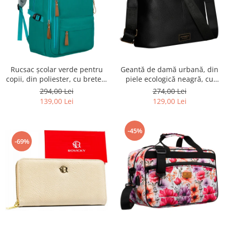
Rucsac școlar verde pentru
Geantă de damă urbană, din
copii, din poliester, cu bretele
piele ecologică neagră, cu
reglabile - Peterson PTR-PTN
curea reglabilă - Peterson
294,00 Lei
274,00 Lei
BHX-01-9259 Gree
PTR-PTN JK6-06-6642
139,00 Lei
129,00 Lei
-45%
-69%