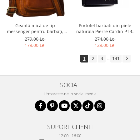
Geantă mică de tip
Portofel barbati din piele
messenger pentru bărbați,
naturala Pierre Cardin PTR-
geantă de umăr, geantă de
8806 TILAK51
279,00 Lei
274,00 Lei
oraș maro din piele naturală -
179,00 Lei
129,00 Lei
Peterson
1
2
3
141
...
SOCIAL
Urmareste-ne in social media
SUPORT CLIENTI
12:00 - 16:00