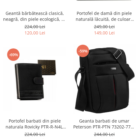
Geantă bărbătească clasică,
Portofel de damă din piele
neagră, din piele ecologică, cu
naturală lăcuită, de culoare
fermoar - Rovicky PTR-R-SDR-
bej, cu închidere cu capsă -
224,00 Lei
249,00 Lei
01-1631 BLACK
Peterson
120,00 Lei
149,00 Lei
-59%
-69%
Portofel barbati din piele
Geanta barbati de umar
naturala Rovicky PTR-R-N4L-
Peterson PTR-PTN 73202-7738
GAT-8922 B+B
BL
224,00 Lei
244,00 Lei