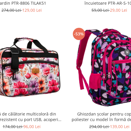
încuietoare PTR-AR-S-1
ardin PTR-8806 TILAK51
59,00 Lei
29,00 Lei
274,00 Lei
129,00 Lei
-53%
 de călătorie multicoloră din
Ghiozdan școlar pentru cop
 rezistent cu port USB, acoperită
poliester cu model în formă d
odel vegetal - Rovicky PTR-R-
Peterson PTR-PTN BIEDRON
174,00 Lei
96,00 Lei
294,00 Lei
139,00 Lei
TL15608-8831 11