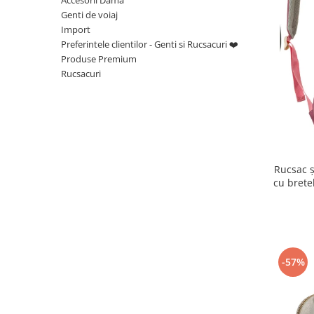
Genti de voiaj
Import
Preferintele clientilor - Genti si Rucsacuri ❤️
Produse Premium
Rucsacuri
Rucsac ș
cu brete
-57%