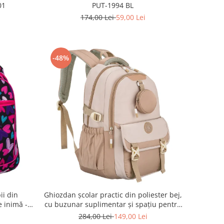
01
PUT-1994 BL
174,00 Lei
59,00 Lei
-48%
ii din
Ghiozdan școlar practic din poliester bej,
e inimă -
cu buzunar suplimentar și spațiu pentru
KA G54
o sticlă de apă - Peterson PTR-PTN 8610-
284,00 Lei
149,00 Lei
1341 BEIGE