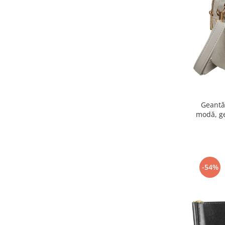
Geantă
modă, g
piele eco
-54%