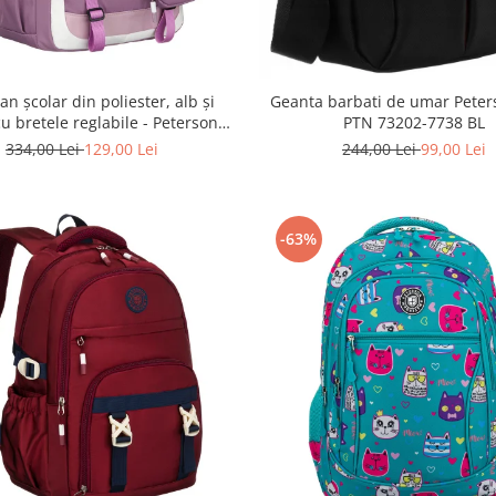
n școlar din poliester, alb și
Geanta barbati de umar Peter
 cu bretele reglabile - Peterson
PTN 73202-7738 BL
R-PTN 8603-1303 PURPLE
334,00 Lei
129,00 Lei
244,00 Lei
99,00 Lei
-63%