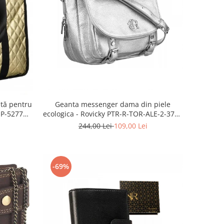
tă pentru
Geanta messenger dama din piele
1P-5277
ecologica - Rovicky PTR-R-TOR-ALE-2-3776
SIL
244,00 Lei
109,00 Lei
-69%