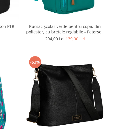
Rucsac școlar verde pentru copii, din
son PTR-
poliester, cu bretele reglabile - Peterson
PTR-PTN BHX-01-9259 Gree
294,00 Lei
139,00 Lei
-53%