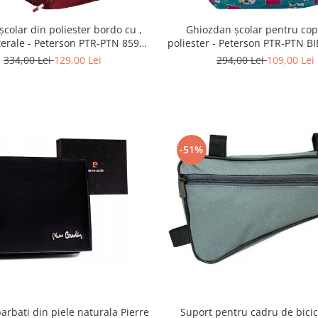
școlar din poliester bordo cu ,
Ghiozdan școlar pentru copi
terale - Peterson PTR-PTN 8594-
poliester - Peterson PTR-PTN 
1402 BORDO
G28
334,00 Lei
129,00 Lei
294,00 Lei
109,00 Lei
-51%
Suport pentru cadru de bicic
barbati din piele naturala Pierre