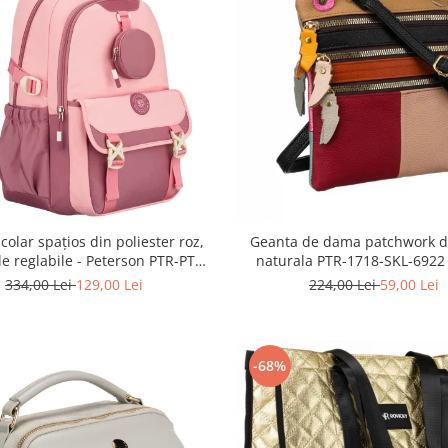
colar spațios din poliester roz,
Geanta de dama patchwork di
le reglabile - Peterson PTR-PTN
naturala PTR-1718-SKL-6922
8610-1327 PINK
334,00 Lei
129,00 Lei
224,00 Lei
59,00 Lei
-68%