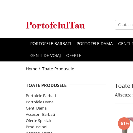
Genti Dama
Rucsacuri
Accesorii Barbati
Idei Cadouri
Accesorii Dama
Genti Office
Rucsacuri Dama
Borsete Barbati
Cadouri pentru barbati
Seturi Cadou Femei
Clutch / Posete Plic
Rucsacuri Barbati
Curele Barbati
Cadouri pentru femei
Borsete Dama
PORTOFELE BARBATI
PORTOFELE DAMA
GENTI
Genti Casual
Ghiozdane
Genti Barbati de Umar
GENTI DE VOIAJ
OFERTE
Genti Piele Naturala
Seturi Cadou
Home /
Toate Produsele
Genti multifunctionale mamici
Toate 
TOATE PRODUSELE
Afiseaza:
Portofele Barbati
Portofele Dama
Genti Dama
Accesorii Barbati
Oferte Speciale
-61%
Produse noi
Accesorii Dama