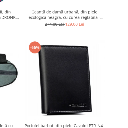
i, din
Geantă de damă urbană, din piele
BIEDRONKA
ecologică neagră, cu curea reglabilă -
Peterson PTR-PTN JK6-06-6642
274,00 Lei
129,00 Lei
-66%
letă cu
Portofel barbati din piele Cavaldi PTR-N4-