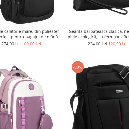
e călătorie mare, din poliester
Geantă bărbătească clasică, ne
erfect pentru bagajul de mână -
piele ecologică, cu fermoar - Ro
ky PTR-R-BHX-05-1020 BLACK
R-SDR-01-1631 BLACK
274,00 Lei
109,00 Lei
224,00 Lei
120,00 Lei
-59%