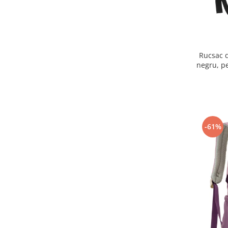
Rucsac d
negru, p
Rovic
-61%