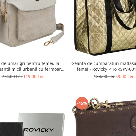
 de umăr gri pentru femei, la
Geantă de cumpărături matlasa
eantă mică urbană cu fermoar,
femei - Rovicky PTR-RSPV-00
logică - Peterson PTR-PTN MX02-
GOLD
274,00 Lei
119,00 Lei
184,00 Lei
59,00 Lei
P-7700
-45%