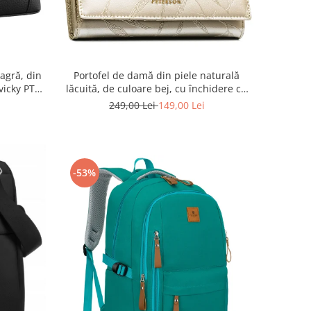
agră, din
Portofel de damă din piele naturală
vicky PTR-
lăcuită, de culoare bej, cu închidere cu
capsă - Peterson
249,00 Lei
149,00 Lei
-53%