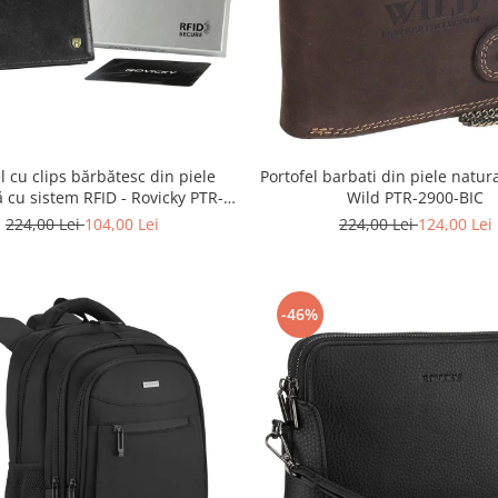
l cu clips bărbătesc din piele
Portofel barbati din piele natur
ă cu sistem RFID - Rovicky PTR-
Wild PTR-2900-BIC
N1908-RVT-9799 BLACK
224,00 Lei
104,00 Lei
224,00 Lei
124,00 Lei
-46%