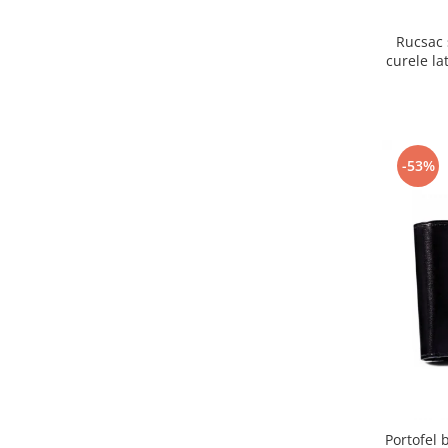
Rucsac 
curele la
-53%
Portofel 