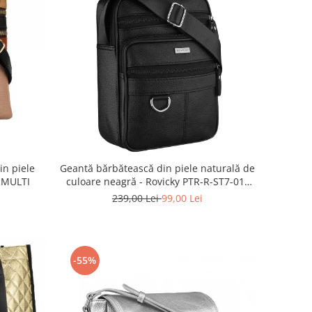
n piele
Geantă bărbătească din piele naturală de
 MULTI
culoare neagră - Rovicky PTR-R-ST7-01-
7571-BLACK
239,00 Lei
99,00 Lei
-55%