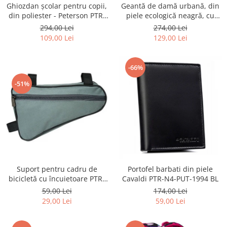
Ghiozdan școlar pentru copii,
Geantă de damă urbană, din
din poliester - Peterson PTR-
piele ecologică neagră, cu
PTN BIEDRONKA G28
curea reglabilă - Peterson
294,00 Lei
274,00 Lei
PTR-PTN JK6-06-6642
109,00 Lei
129,00 Lei
-66%
-51%
Suport pentru cadru de
Portofel barbati din piele
bicicletă cu încuietoare PTR-
Cavaldi PTR-N4-PUT-1994 BL
AR-S-101
59,00 Lei
174,00 Lei
29,00 Lei
59,00 Lei