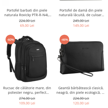
Portofel barbati din piele
Portofel de damă din piele
naturala Rovicky PTR-R-N4L-
naturală lăcuită, de culoare
GAT-8922 B+B
bej, cu închidere cu capsă -
224,00 Lei
249,00 Lei
Peterson
69,00 Lei
149,00 Lei
-60%
-46%
Rucsac de călătorie mare, din
Geantă bărbătească clasică,
poliester negru, perfect
neagră, din piele ecologică, cu
pentru bagajul de mână -
fermoar - Rovicky PTR-R-SDR-
274,00 Lei
224,00 Lei
Rovicky PTR-R-BHX-05-1020
01-1631 BLACK
109,00 Lei
120,00 Lei
BLACK