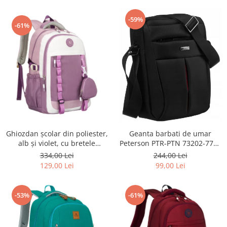
-59%
-61%
Ghiozdan școlar din poliester,
Geanta barbati de umar
alb și violet, cu bretele
Peterson PTR-PTN 73202-7738
reglabile - Peterson PTR-PTN
BL
334,00 Lei
244,00 Lei
8603-1303 PURPLE
129,00 Lei
99,00 Lei
-53%
-61%