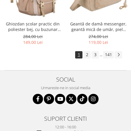
Ghiozdan școlar practic din
Geantă de damă messenger,
poliester bej, cu buzunar
geantă mică de umăr, piele
suplimentar și spațiu pentru
ecologică, geantă bej cu
284,00 Lei
274,00 Lei
o sticlă de apă - Peterson PTR-
fermoar la modă - Peterson
149,00 Lei
119,00 Lei
PTN 8610-1341 BEIGE
PTR-PTN MX02-P-7717-D.BE
1
2
3
141
...
SOCIAL
Urmareste-ne in social media
SUPORT CLIENTI
12:00 - 16:00