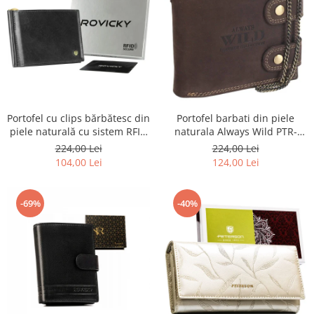
Portofel barbati din piele
Portofel cu clips bărbătesc din
naturala Always Wild PTR-
piele naturală cu sistem RFID
2900-BIC
- Rovicky PTR-N1908-RVT-9799
224,00 Lei
224,00 Lei
BLACK
124,00 Lei
104,00 Lei
-69%
-40%