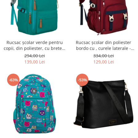
Rucsac școlar verde pentru
Rucsac școlar din poliester
copii, din poliester, cu bretele
bordo cu , curele laterale -
reglabile - Peterson PTR-PTN
Peterson PTR-PTN 8594-1402
294,00 Lei
334,00 Lei
BHX-01-9259 Gree
BORDO
139,00 Lei
129,00 Lei
-63%
-53%