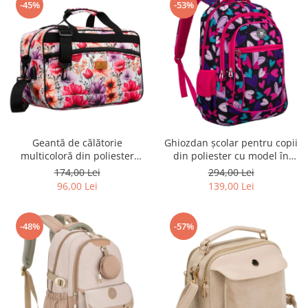
-45%
-53%
Geantă de călătorie
Ghiozdan școlar pentru copii
multicoloră din poliester
din poliester cu model în
rezistent cu port USB,
formă de inimă - Peterson
174,00 Lei
294,00 Lei
acoperită cu un model vegetal
PTR-PTN BIEDRONKA G54
96,00 Lei
139,00 Lei
- Rovicky PTR-R-TL15608-8831
11
-48%
-57%