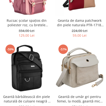
Rucsac școlar spațios din
Geanta de dama patchwork
poliester roz, cu bretele
din piele naturala PTR-1718-
reglabile - Peterson PTR-PTN
SKL-6922 MULTI
334,00 Lei
224,00 Lei
8610-1327 PINK
129,00 Lei
59,00 Lei
-59%
-57%
Geantă bărbătească din piele
Geantă de umăr gri pentru
naturală de culoare neagră -
femei, la modă, geantă mică
Rovicky PTR-R-ST7-01-7571-
urbană cu fermoar, piele