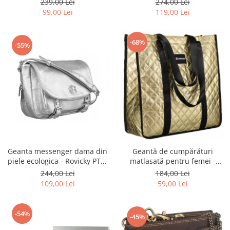
239,00 Lei
274,00 Lei
BLACK
ecologică - Peterson PTR-PTN
99,00 Lei
119,00 Lei
MX02-P-7700
-68%
-55%
Geanta messenger dama din
Geantă de cumpărături
piele ecologica - Rovicky PTR-
matlasată pentru femei -
R-TOR-ALE-2-3776 SIL
Rovicky PTR-RSPV-001P-5277
244,00 Lei
184,00 Lei
GOLD
109,00 Lei
59,00 Lei
-54%
-45%