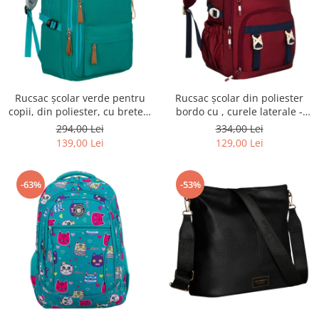
Rucsac școlar verde pentru
Rucsac școlar din poliester
copii, din poliester, cu bretele
bordo cu , curele laterale -
reglabile - Peterson PTR-PTN
Peterson PTR-PTN 8594-1402
294,00 Lei
334,00 Lei
BHX-01-9259 Gree
BORDO
139,00 Lei
129,00 Lei
-63%
-53%