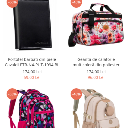
-66%
-45%
Portofel barbati din piele
Geantă de călătorie
Cavaldi PTR-N4-PUT-1994 BL
multicoloră din poliester
rezistent cu port USB,
174,00 Lei
174,00 Lei
acoperită cu un model vegetal
59,00 Lei
96,00 Lei
- Rovicky PTR-R-TL15608-8831
11
-53%
-48%