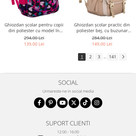
Ghiozdan școlar pentru copii
Ghiozdan școlar practic din
din poliester cu model în
poliester bej, cu buzunar
formă de inimă - Peterson
suplimentar și spațiu pentru
294,00 Lei
284,00 Lei
PTR-PTN BIEDRONKA G54
o sticlă de apă - Peterson PTR-
139,00 Lei
149,00 Lei
PTN 8610-1341 BEIGE
1
2
3
141
...
SOCIAL
Urmareste-ne in social media
SUPORT CLIENTI
12:00 - 16:00