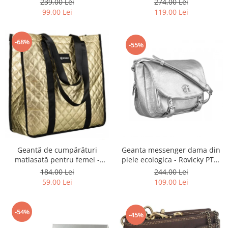
239,00 Lei
274,00 Lei
BLACK
ecologică - Peterson PTR-PTN
99,00 Lei
119,00 Lei
MX02-P-7700
-68%
-55%
Geantă de cumpărături
Geanta messenger dama din
matlasată pentru femei -
piele ecologica - Rovicky PTR-
Rovicky PTR-RSPV-001P-5277
R-TOR-ALE-2-3776 SIL
184,00 Lei
244,00 Lei
GOLD
59,00 Lei
109,00 Lei
-54%
-45%