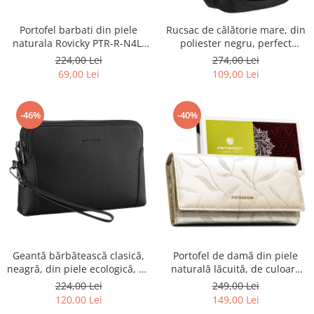
Portofel barbati din piele
Rucsac de călătorie mare, din
naturala Rovicky PTR-R-N4L-
poliester negru, perfect
GAT-8922 B+B
pentru bagajul de mână -
224,00 Lei
274,00 Lei
Rovicky PTR-R-BHX-05-1020
69,00 Lei
109,00 Lei
BLACK
-46%
-40%
Geantă bărbătească clasică,
Portofel de damă din piele
neagră, din piele ecologică, cu
naturală lăcuită, de culoare
fermoar - Rovicky PTR-R-SDR-
bej, cu închidere cu capsă -
224,00 Lei
249,00 Lei
01-1631 BLACK
Peterson
120,00 Lei
149,00 Lei