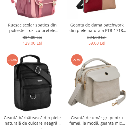
Rucsac școlar spațios din
Geanta de dama patchwork
poliester roz, cu bretele
din piele naturala PTR-1718-
reglabile - Peterson PTR-PTN
SKL-6922 MULTI
334,00 Lei
224,00 Lei
8610-1327 PINK
129,00 Lei
59,00 Lei
-59%
-57%
Geantă bărbătească din piele
Geantă de umăr gri pentru
naturală de culoare neagră -
femei, la modă, geantă mică
Rovicky PTR-R-ST7-01-7571-
urbană cu fermoar, piele