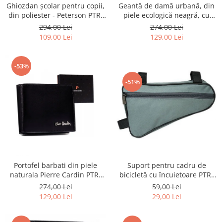
Ghiozdan școlar pentru copii,
Geantă de damă urbană, din
din poliester - Peterson PTR-
piele ecologică neagră, cu
PTN BIEDRONKA G28
curea reglabilă - Peterson
294,00 Lei
274,00 Lei
PTR-PTN JK6-06-6642
109,00 Lei
129,00 Lei
-53%
-51%
Portofel barbati din piele
Suport pentru cadru de
naturala Pierre Cardin PTR-
bicicletă cu încuietoare PTR-
8806 TILAK51
AR-S-101
274,00 Lei
59,00 Lei
129,00 Lei
29,00 Lei