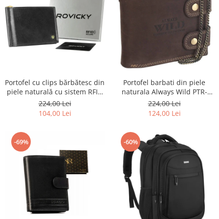
Portofel barbati din piele
Portofel cu clips bărbătesc din
naturala Always Wild PTR-
piele naturală cu sistem RFID
2900-BIC
- Rovicky PTR-N1908-RVT-9799
224,00 Lei
224,00 Lei
BLACK
124,00 Lei
104,00 Lei
-69%
-60%