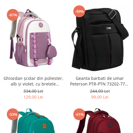
-59%
-61%
Ghiozdan școlar din poliester,
Geanta barbati de umar
alb și violet, cu bretele
Peterson PTR-PTN 73202-7738
reglabile - Peterson PTR-PTN
BL
334,00 Lei
244,00 Lei
8603-1303 PURPLE
129,00 Lei
99,00 Lei
-53%
-61%