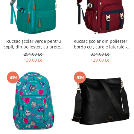
Rucsac școlar verde pentru
Rucsac școlar din poliester
copii, din poliester, cu bretele
bordo cu , curele laterale -
reglabile - Peterson PTR-PTN
Peterson PTR-PTN 8594-1402
294,00 Lei
334,00 Lei
BHX-01-9259 Gree
BORDO
139,00 Lei
129,00 Lei
-63%
-53%