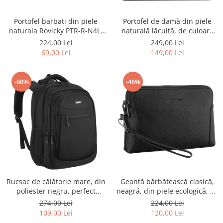
Portofel barbati din piele
Portofel de damă din piele
naturala Rovicky PTR-R-N4L-
naturală lăcuită, de culoare
GAT-8922 B+B
bej, cu închidere cu capsă -
224,00 Lei
249,00 Lei
Peterson
69,00 Lei
149,00 Lei
-60%
-46%
Rucsac de călătorie mare, din
Geantă bărbătească clasică,
poliester negru, perfect
neagră, din piele ecologică, cu
pentru bagajul de mână -
fermoar - Rovicky PTR-R-SDR-
274,00 Lei
224,00 Lei
Rovicky PTR-R-BHX-05-1020
01-1631 BLACK
109,00 Lei
120,00 Lei
BLACK