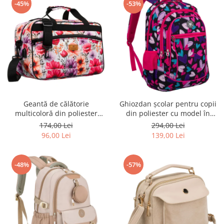
-45%
-53%
Geantă de călătorie
Ghiozdan școlar pentru copii
multicoloră din poliester
din poliester cu model în
rezistent cu port USB,
formă de inimă - Peterson
174,00 Lei
294,00 Lei
acoperită cu un model vegetal
PTR-PTN BIEDRONKA G54
96,00 Lei
139,00 Lei
- Rovicky PTR-R-TL15608-8831
11
-48%
-57%