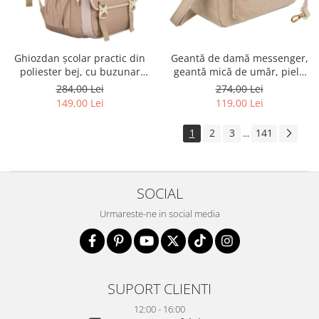
Ghiozdan școlar practic din
Geantă de damă messenger,
poliester bej, cu buzunar
geantă mică de umăr, piele
suplimentar și spațiu pentru
ecologică, geantă bej cu
284,00 Lei
274,00 Lei
o sticlă de apă - Peterson PTR-
fermoar la modă - Peterson
149,00 Lei
119,00 Lei
PTN 8610-1341 BEIGE
PTR-PTN MX02-P-7717-D.BE
1
2
3
141
...
SOCIAL
Urmareste-ne in social media
SUPORT CLIENTI
12:00 - 16:00