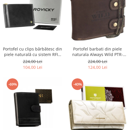
Portofel barbati din piele
Portofel cu clips bărbătesc din
naturala Always Wild PTR-
piele naturală cu sistem RFID
2900-BIC
- Rovicky PTR-N1908-RVT-9799
224,00 Lei
224,00 Lei
BLACK
124,00 Lei
104,00 Lei
-69%
-40%