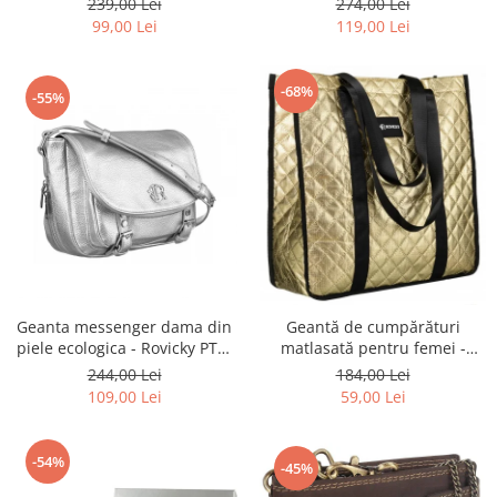
239,00 Lei
274,00 Lei
BLACK
ecologică - Peterson PTR-PTN
99,00 Lei
119,00 Lei
MX02-P-7700
-68%
-55%
Geanta messenger dama din
Geantă de cumpărături
piele ecologica - Rovicky PTR-
matlasată pentru femei -
R-TOR-ALE-2-3776 SIL
Rovicky PTR-RSPV-001P-5277
244,00 Lei
184,00 Lei
GOLD
109,00 Lei
59,00 Lei
-54%
-45%