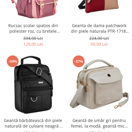
Rucsac școlar spațios din
Geanta de dama patchwork
poliester roz, cu bretele
din piele naturala PTR-1718-
reglabile - Peterson PTR-PTN
SKL-6922 MULTI
334,00 Lei
224,00 Lei
8610-1327 PINK
129,00 Lei
59,00 Lei
-59%
-57%
Geantă bărbătească din piele
Geantă de umăr gri pentru
naturală de culoare neagră -
femei, la modă, geantă mică
Rovicky PTR-R-ST7-01-7571-
urbană cu fermoar, piele