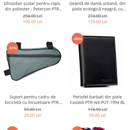
Ghiozdan școlar pentru copii,
Geantă de damă urbană, din
din poliester - Peterson PTR-
piele ecologică neagră, cu
PTN BIEDRONKA G28
curea reglabilă - Peterson
294,00 Lei
274,00 Lei
PTR-PTN JK6-06-6642
109,00 Lei
129,00 Lei
-66%
-51%
Suport pentru cadru de
Portofel barbati din piele
bicicletă cu încuietoare PTR-
Cavaldi PTR-N4-PUT-1994 BL
AR-S-101
59,00 Lei
174,00 Lei
29,00 Lei
59,00 Lei