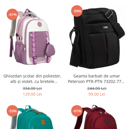
-59%
-61%
Ghiozdan școlar din poliester,
Geanta barbati de umar
alb și violet, cu bretele
Peterson PTR-PTN 73202-7738
reglabile - Peterson PTR-PTN
BL
334,00 Lei
244,00 Lei
8603-1303 PURPLE
129,00 Lei
99,00 Lei
-53%
-61%