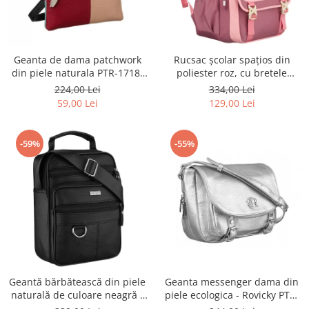
Geanta de dama patchwork
Rucsac școlar spațios din
din piele naturala PTR-1718-
poliester roz, cu bretele
SKL-6922 MULTI
reglabile - Peterson PTR-PTN
224,00 Lei
334,00 Lei
8610-1327 PINK
59,00 Lei
129,00 Lei
-59%
-55%
Geantă bărbătească din piele
Geanta messenger dama din
naturală de culoare neagră -
piele ecologica - Rovicky PTR-
Rovicky PTR-R-ST7-01-7571-
R-TOR-ALE-2-3776 SIL