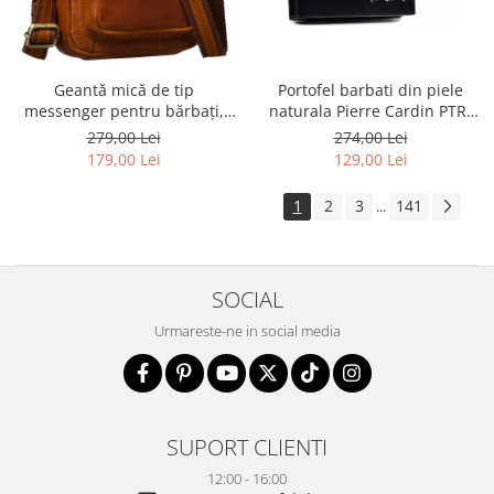
Geantă mică de tip
Portofel barbati din piele
messenger pentru bărbați,
naturala Pierre Cardin PTR-
geantă de umăr, geantă de
8806 TILAK51
279,00 Lei
274,00 Lei
oraș maro din piele naturală -
179,00 Lei
129,00 Lei
Peterson
1
2
3
141
...
SOCIAL
Urmareste-ne in social media
SUPORT CLIENTI
12:00 - 16:00