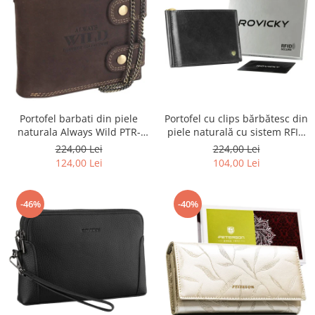
Portofel barbati din piele
Portofel cu clips bărbătesc din
naturala Always Wild PTR-
piele naturală cu sistem RFID
2900-BIC
- Rovicky PTR-N1908-RVT-9799
224,00 Lei
224,00 Lei
BLACK
124,00 Lei
104,00 Lei
-46%
-40%