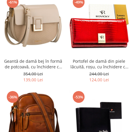
-61%
-49%
Geantă de damă bej în formă
Portofel de damă din piele
de potcoavă, cu închidere cu
lăcuită, roșu, cu închidere cu
clip magnetic - Peterson PTR-
capsă - Rovicky PTR-RH-22-1-
354,00 Lei
244,00 Lei
PTN PIWONIA BEIGE
RS RED
139,00 Lei
124,00 Lei
-36%
-53%