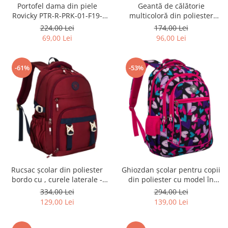
Portofel dama din piele
Geantă de călătorie
Rovicky PTR-R-PRK-01-F19-
multicoloră din poliester
2757 BE
rezistent cu port USB,
224,00 Lei
174,00 Lei
acoperită cu un model vegetal
69,00 Lei
96,00 Lei
- Rovicky PTR-R-TL15608-8831
11
-61%
-53%
Rucsac școlar din poliester
Ghiozdan școlar pentru copii
bordo cu , curele laterale -
din poliester cu model în
Peterson PTR-PTN 8594-1402
formă de inimă - Peterson
334,00 Lei
294,00 Lei
BORDO
PTR-PTN BIEDRONKA G54
129,00 Lei
139,00 Lei