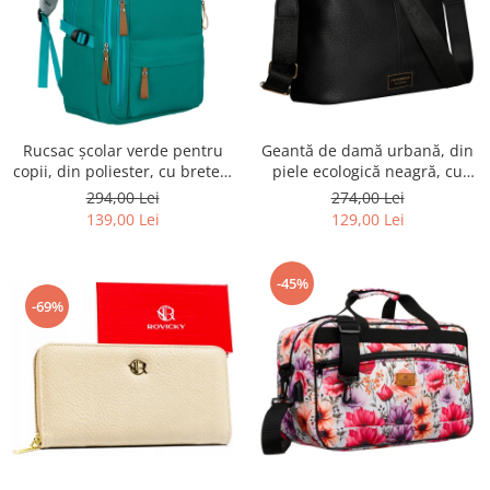
Rucsac școlar verde pentru
Geantă de damă urbană, din
copii, din poliester, cu bretele
piele ecologică neagră, cu
reglabile - Peterson PTR-PTN
curea reglabilă - Peterson
294,00 Lei
274,00 Lei
BHX-01-9259 Gree
PTR-PTN JK6-06-6642
139,00 Lei
129,00 Lei
-45%
-69%