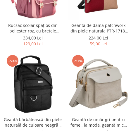
Rucsac școlar spațios din
Geanta de dama patchwork
poliester roz, cu bretele
din piele naturala PTR-1718-
reglabile - Peterson PTR-PTN
SKL-6922 MULTI
334,00 Lei
224,00 Lei
8610-1327 PINK
129,00 Lei
59,00 Lei
-59%
-57%
Geantă bărbătească din piele
Geantă de umăr gri pentru
naturală de culoare neagră -
femei, la modă, geantă mică
Rovicky PTR-R-ST7-01-7571-
urbană cu fermoar, piele