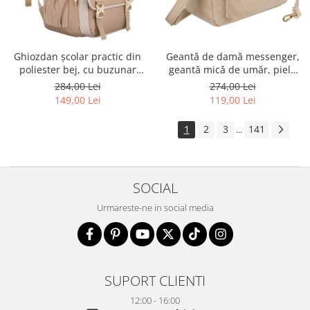
Ghiozdan școlar practic din
Geantă de damă messenger,
poliester bej, cu buzunar
geantă mică de umăr, piele
suplimentar și spațiu pentru
ecologică, geantă bej cu
284,00 Lei
274,00 Lei
o sticlă de apă - Peterson PTR-
fermoar la modă - Peterson
149,00 Lei
119,00 Lei
PTN 8610-1341 BEIGE
PTR-PTN MX02-P-7717-D.BE
1
2
3
141
...
SOCIAL
Urmareste-ne in social media
SUPORT CLIENTI
12:00 - 16:00