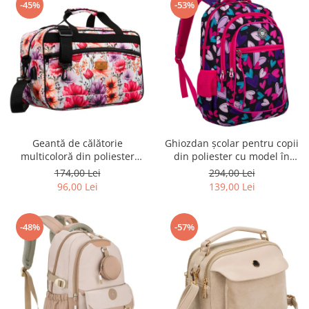
-45%
-53%
Geantă de călătorie
Ghiozdan școlar pentru copii
multicoloră din poliester
din poliester cu model în
rezistent cu port USB,
formă de inimă - Peterson
174,00 Lei
294,00 Lei
acoperită cu un model vegetal
PTR-PTN BIEDRONKA G54
96,00 Lei
139,00 Lei
- Rovicky PTR-R-TL15608-8831
11
-48%
-57%