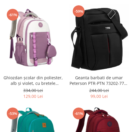
-59%
-61%
Ghiozdan școlar din poliester,
Geanta barbati de umar
alb și violet, cu bretele
Peterson PTR-PTN 73202-7738
reglabile - Peterson PTR-PTN
BL
334,00 Lei
244,00 Lei
8603-1303 PURPLE
129,00 Lei
99,00 Lei
-53%
-61%