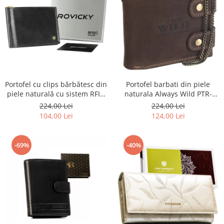
Portofel barbati din piele
Portofel cu clips bărbătesc din
naturala Always Wild PTR-
piele naturală cu sistem RFID
2900-BIC
- Rovicky PTR-N1908-RVT-9799
224,00 Lei
224,00 Lei
BLACK
124,00 Lei
104,00 Lei
-69%
-40%