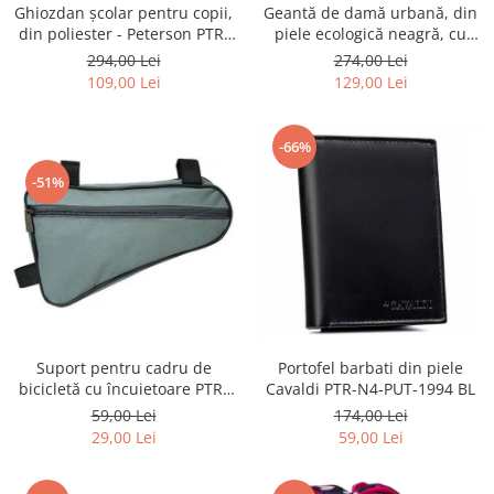
Ghiozdan școlar pentru copii,
Geantă de damă urbană, din
din poliester - Peterson PTR-
piele ecologică neagră, cu
PTN BIEDRONKA G28
curea reglabilă - Peterson
294,00 Lei
274,00 Lei
PTR-PTN JK6-06-6642
109,00 Lei
129,00 Lei
-66%
-51%
Suport pentru cadru de
Portofel barbati din piele
bicicletă cu încuietoare PTR-
Cavaldi PTR-N4-PUT-1994 BL
AR-S-101
59,00 Lei
174,00 Lei
29,00 Lei
59,00 Lei