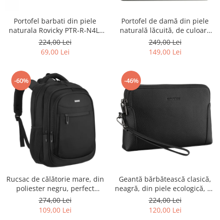
Portofel barbati din piele
Portofel de damă din piele
naturala Rovicky PTR-R-N4L-
naturală lăcuită, de culoare
GAT-8922 B+B
bej, cu închidere cu capsă -
224,00 Lei
249,00 Lei
Peterson
69,00 Lei
149,00 Lei
-60%
-46%
Rucsac de călătorie mare, din
Geantă bărbătească clasică,
poliester negru, perfect
neagră, din piele ecologică, cu
pentru bagajul de mână -
fermoar - Rovicky PTR-R-SDR-
274,00 Lei
224,00 Lei
Rovicky PTR-R-BHX-05-1020
01-1631 BLACK
109,00 Lei
120,00 Lei
BLACK