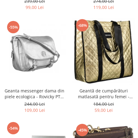
239,00 Lei
274,00 Lei
BLACK
ecologică - Peterson PTR-PTN
99,00 Lei
119,00 Lei
MX02-P-7700
-68%
-55%
Geanta messenger dama din
Geantă de cumpărături
piele ecologica - Rovicky PTR-
matlasată pentru femei -
R-TOR-ALE-2-3776 SIL
Rovicky PTR-RSPV-001P-5277
244,00 Lei
184,00 Lei
GOLD
109,00 Lei
59,00 Lei
-54%
-45%