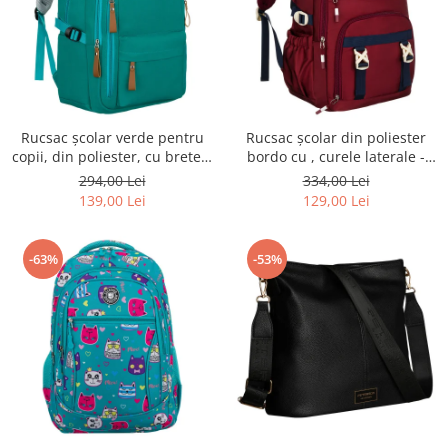
Rucsac școlar verde pentru
Rucsac școlar din poliester
copii, din poliester, cu bretele
bordo cu , curele laterale -
reglabile - Peterson PTR-PTN
Peterson PTR-PTN 8594-1402
294,00 Lei
334,00 Lei
BHX-01-9259 Gree
BORDO
139,00 Lei
129,00 Lei
-63%
-53%