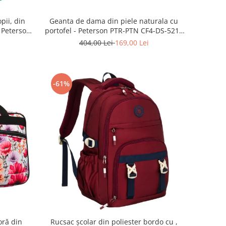
Geanta de dama din piele naturala cu
pii, din
portofel - Peterson PTR-PTN CF4-DS-5216
- Peterson
D.BE
ree
404,00 Lei
169,00 Lei
-61%
oră din
Rucsac școlar din poliester bordo cu ,