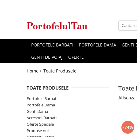
Genti Dama
Rucsacuri
Accesorii Barbati
Idei Cadouri
Accesorii Dama
Genti Office
Rucsacuri Dama
Borsete Barbati
Cadouri pentru barbati
Seturi Cadou Femei
Clutch / Posete Plic
Rucsacuri Barbati
Curele Barbati
Cadouri pentru femei
Borsete Dama
PORTOFELE BARBATI
PORTOFELE DAMA
GENTI
Genti Casual
Ghiozdane
Genti Barbati de Umar
GENTI DE VOIAJ
OFERTE
Genti Piele Naturala
Seturi Cadou
Home /
Toate Produsele
Genti multifunctionale mamici
Toate 
TOATE PRODUSELE
Afiseaza:
Portofele Barbati
Portofele Dama
Genti Dama
Accesorii Barbati
Oferte Speciale
-74%
Produse noi
Accesorii Dama