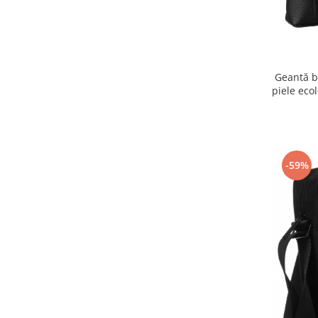
Geantă b
piele eco
-59%