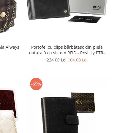
ala Always
Portofel cu clips bărbătesc din piele
naturală cu sistem RFID - Rovicky PTR-
N1908-RVT-9799 BLACK
224,00 Lei
104,00 Lei
-69%