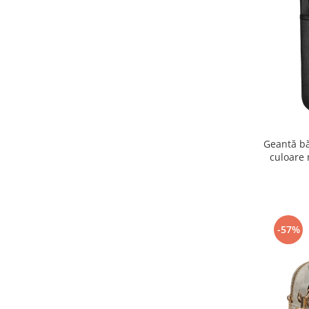
Geantă bă
culoare 
-57%