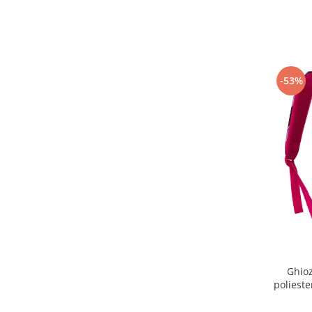
-53%
Ghioz
polieste
Peter