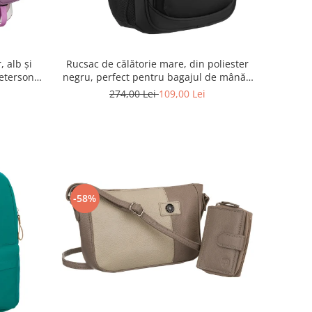
, alb și
Rucsac de călătorie mare, din poliester
Peterson
negru, perfect pentru bagajul de mână -
PLE
Rovicky PTR-R-BHX-05-1020 BLACK
274,00 Lei
109,00 Lei
-58%