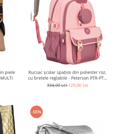
n piele
Rucsac școlar spațios din poliester roz,
 MULTI
cu bretele reglabile - Peterson PTR-PTN
8610-1327 PINK
334,00 Lei
129,00 Lei
-55%