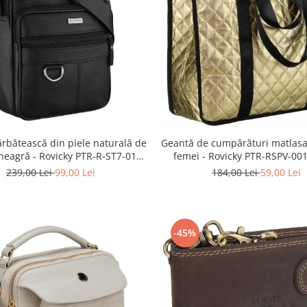
rbătească din piele naturală de
Geantă de cumpărături matlasa
neagră - Rovicky PTR-R-ST7-01-
femei - Rovicky PTR-RSPV-00
7571-BLACK
GOLD
239,00 Lei
99,00 Lei
184,00 Lei
59,00 Lei
-45%