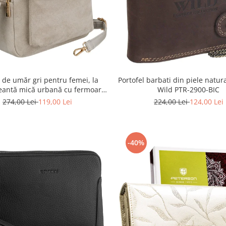
 de umăr gri pentru femei, la
Portofel barbati din piele natur
eantă mică urbană cu fermoar,
Wild PTR-2900-BIC
logică - Peterson PTR-PTN MX02-
274,00 Lei
119,00 Lei
224,00 Lei
124,00 Lei
P-7700
-40%