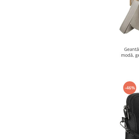
Geantă
modă, g
piele eco
-46%