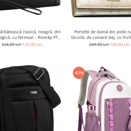
ărbătească clasică, neagră, din
Portofel de damă din piele n
logică, cu fermoar - Rovicky PTR-
lăcuită, de culoare bej, cu înc
R-SDR-01-1631 BLACK
capsă - Peterson
224,00 Lei
120,00 Lei
249,00 Lei
149,00 Lei
-61%