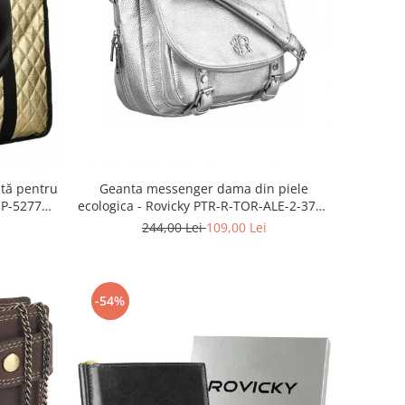
tă pentru
Geanta messenger dama din piele
1P-5277
ecologica - Rovicky PTR-R-TOR-ALE-2-3776
SIL
244,00 Lei
109,00 Lei
-54%