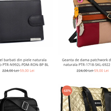
el barbati din piele naturala
Geanta de dama patchwork di
o PTR-N992L-PDM-RON-BP BL
naturala PTR-1718-SKL-6922
224,00 Lei
59,00 Lei
224,00 Lei
59,00 Lei
-68%