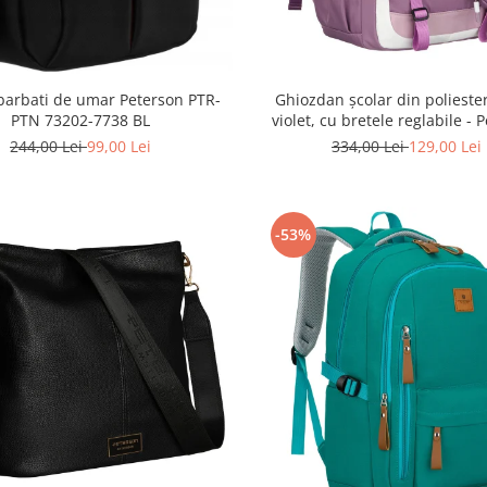
Ghiozdan școlar din poliester
barbati de umar Peterson PTR-
violet, cu bretele reglabile - 
PTN 73202-7738 BL
PTR-PTN 8603-1303 PUR
334,00 Lei
129,00 Lei
244,00 Lei
99,00 Lei
-53%