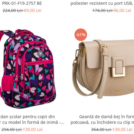
PRK-01-F19-2757 BE
poliester rezistent cu port USB,
cu un model vegetal - Rovick
224,00 Lei
69,00 Lei
174,00 Lei
96,00 Lei
TL15608-8831 11
-61%
dan școlar pentru copii din
Geantă de damă bej în for
r cu model în formă de inimă -
potcoavă, cu închidere cu clip 
son PTR-PTN BIEDRONKA G54
Peterson PTR-PTN PIWONIA
294,00 Lei
139,00 Lei
354,00 Lei
139,00 Lei