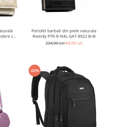
aturală
Portofel barbati din piele naturala
hidere cu
Rovicky PTR-R-N4L-GAT-8922 B+B
224,00 Lei
69,00 Lei
-60%