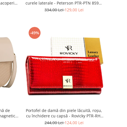
 acoperită
curele laterale - Peterson PTR-PTN 8594-
y PTR-R-
1402 BORDO
334,00 Lei
129,00 Lei
-49%
mă de
Portofel de damă din piele lăcuită, roșu,
magnetic -
cu închidere cu capsă - Rovicky PTR-RH-
 BEIGE
22-1-RS RED
244,00 Lei
124,00 Lei