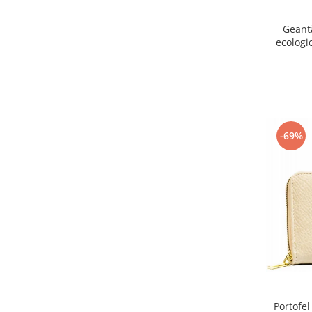
Geant
ecologi
Pet
-69%
Portofel