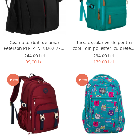
Geanta barbati de umar
Rucsac școlar verde pentru
Peterson PTR-PTN 73202-7738
copii, din poliester, cu bretele
BL
reglabile - Peterson PTR-PTN
244,00 Lei
294,00 Lei
BHX-01-9259 Gree
99,00 Lei
139,00 Lei
-61%
-63%