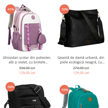
-61%
-53%
Ghiozdan școlar din poliester,
Geantă de damă urbană, din
alb și violet, cu bretele
piele ecologică neagră, cu
reglabile - Peterson PTR-PTN
curea reglabilă - Peterson
334,00 Lei
274,00 Lei
8603-1303 PURPLE
PTR-PTN JK6-06-6642
129,00 Lei
129,00 Lei
-59%
-53%