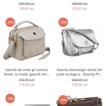
Rovicky PTR-R-ST7-01-7571-
Rovicky PTR-RSPV-001P-5277
239,00 Lei
184,00 Lei
BLACK
GOLD
99,00 Lei
59,00 Lei
-57%
-55%
Geantă de umăr gri pentru
Geanta messenger dama din
femei, la modă, geantă mică
piele ecologica - Rovicky PTR-
urbană cu fermoar, piele
R-TOR-ALE-2-3776 SIL
274,00 Lei
244,00 Lei
ecologică - Peterson PTR-PTN
119,00 Lei
109,00 Lei
MX02-P-7700
-54%
-45%