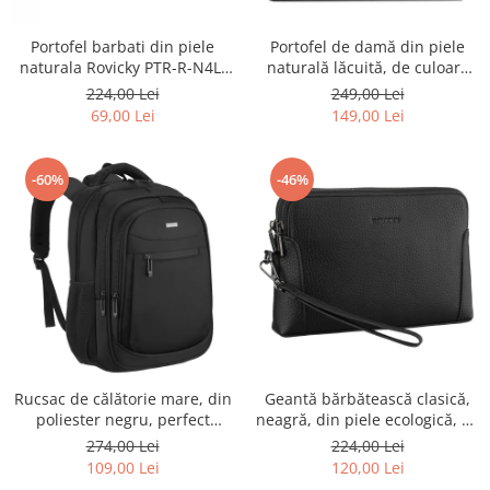
Portofel barbati din piele
Portofel de damă din piele
naturala Rovicky PTR-R-N4L-
naturală lăcuită, de culoare
GAT-8922 B+B
bej, cu închidere cu capsă -
224,00 Lei
249,00 Lei
Peterson
69,00 Lei
149,00 Lei
-60%
-46%
Rucsac de călătorie mare, din
Geantă bărbătească clasică,
poliester negru, perfect
neagră, din piele ecologică, cu
pentru bagajul de mână -
fermoar - Rovicky PTR-R-SDR-
274,00 Lei
224,00 Lei
Rovicky PTR-R-BHX-05-1020
01-1631 BLACK
109,00 Lei
120,00 Lei
BLACK