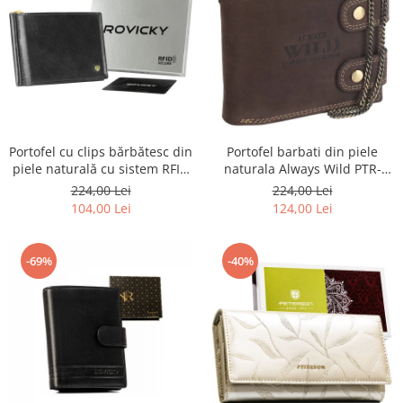
Portofel barbati din piele
Portofel cu clips bărbătesc din
naturala Always Wild PTR-
piele naturală cu sistem RFID
2900-BIC
- Rovicky PTR-N1908-RVT-9799
224,00 Lei
224,00 Lei
BLACK
124,00 Lei
104,00 Lei
-69%
-40%