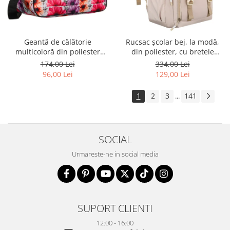
Geantă de călătorie
Rucsac școlar bej, la modă,
multicoloră din poliester
din poliester, cu bretele
rezistent cu port USB,
reglabile - Peterson PTR-PTN
174,00 Lei
334,00 Lei
acoperită cu un model vegetal
8594-1389 BEIGE
96,00 Lei
129,00 Lei
- Rovicky PTR-R-TL15608-8831
11
1
2
3
141
...
SOCIAL
Urmareste-ne in social media
SUPORT CLIENTI
12:00 - 16:00