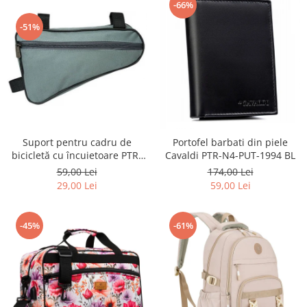
-66%
-51%
Suport pentru cadru de
Portofel barbati din piele
bicicletă cu încuietoare PTR-
Cavaldi PTR-N4-PUT-1994 BL
AR-S-101
59,00 Lei
174,00 Lei
29,00 Lei
59,00 Lei
-45%
-61%