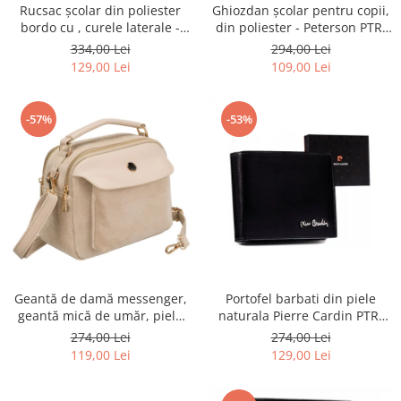
Rucsac școlar din poliester
Ghiozdan școlar pentru copii,
bordo cu , curele laterale -
din poliester - Peterson PTR-
Peterson PTR-PTN 8594-1402
PTN BIEDRONKA G28
334,00 Lei
294,00 Lei
BORDO
129,00 Lei
109,00 Lei
-57%
-53%
Geantă de damă messenger,
Portofel barbati din piele
geantă mică de umăr, piele
naturala Pierre Cardin PTR-
ecologică, geantă bej cu
8806 TILAK51
274,00 Lei
274,00 Lei
fermoar la modă - Peterson
119,00 Lei
129,00 Lei
PTR-PTN MX02-P-7717-D.BE