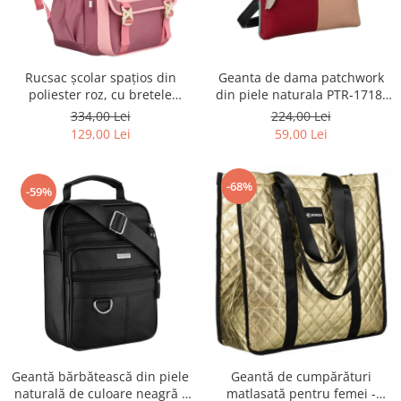
Rucsac școlar spațios din
Geanta de dama patchwork
poliester roz, cu bretele
din piele naturala PTR-1718-
reglabile - Peterson PTR-PTN
SKL-6922 MULTI
334,00 Lei
224,00 Lei
8610-1327 PINK
129,00 Lei
59,00 Lei
-68%
-59%
Geantă bărbătească din piele
Geantă de cumpărături
naturală de culoare neagră -
matlasată pentru femei -