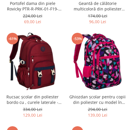
Portofel dama din piele
Geantă de călătorie
Rovicky PTR-R-PRK-01-F19-
multicoloră din poliester
2757 BE
rezistent cu port USB,
224,00 Lei
174,00 Lei
acoperită cu un model vegetal
69,00 Lei
96,00 Lei
- Rovicky PTR-R-TL15608-8831
11
-61%
-53%
Rucsac școlar din poliester
Ghiozdan școlar pentru copii
bordo cu , curele laterale -
din poliester cu model în
Peterson PTR-PTN 8594-1402
formă de inimă - Peterson
334,00 Lei
294,00 Lei
BORDO
PTR-PTN BIEDRONKA G54
129,00 Lei
139,00 Lei