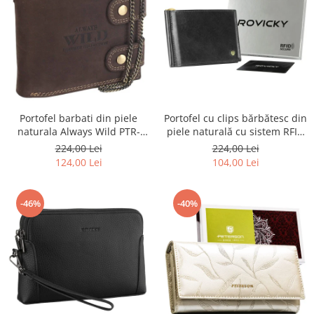
Portofel barbati din piele
Portofel cu clips bărbătesc din
naturala Always Wild PTR-
piele naturală cu sistem RFID
2900-BIC
- Rovicky PTR-N1908-RVT-9799
224,00 Lei
224,00 Lei
BLACK
124,00 Lei
104,00 Lei
-46%
-40%