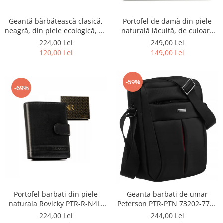
Geantă bărbătească clasică,
Portofel de damă din piele
neagră, din piele ecologică, cu
naturală lăcuită, de culoare
fermoar - Rovicky PTR-R-SDR-
bej, cu închidere cu capsă -
224,00 Lei
249,00 Lei
01-1631 BLACK
Peterson
120,00 Lei
149,00 Lei
-59%
-69%
Portofel barbati din piele
Geanta barbati de umar
naturala Rovicky PTR-R-N4L-
Peterson PTR-PTN 73202-7738
GAT-8922 B+B
BL
224,00 Lei
244,00 Lei