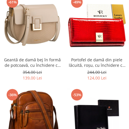
-61%
-49%
Geantă de damă bej în formă
Portofel de damă din piele
de potcoavă, cu închidere cu
lăcuită, roșu, cu închidere cu
clip magnetic - Peterson PTR-
capsă - Rovicky PTR-RH-22-1-
354,00 Lei
244,00 Lei
PTN PIWONIA BEIGE
RS RED
139,00 Lei
124,00 Lei
-36%
-53%