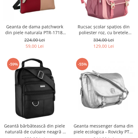
Geanta de dama patchwork
Rucsac școlar spațios din
din piele naturala PTR-1718-
poliester roz, cu bretele
SKL-6922 MULTI
reglabile - Peterson PTR-PTN
224,00 Lei
334,00 Lei
8610-1327 PINK
59,00 Lei
129,00 Lei
-59%
-55%
Geantă bărbătească din piele
Geanta messenger dama din
naturală de culoare neagră -
piele ecologica - Rovicky PTR-
Rovicky PTR-R-ST7-01-7571-
R-TOR-ALE-2-3776 SIL