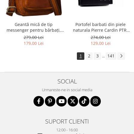
Geantă mică de tip
Portofel barbati din piele
messenger pentru bărbați,
naturala Pierre Cardin PTR-
geantă de umăr, geantă de
8806 TILAK51
279,00 Lei
274,00 Lei
oraș maro din piele naturală -
179,00 Lei
129,00 Lei
Peterson
1
2
3
141
...
SOCIAL
Urmareste-ne in social media
SUPORT CLIENTI
12:00 - 16:00