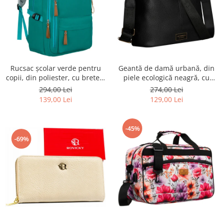
Rucsac școlar verde pentru
Geantă de damă urbană, din
copii, din poliester, cu bretele
piele ecologică neagră, cu
reglabile - Peterson PTR-PTN
curea reglabilă - Peterson
294,00 Lei
274,00 Lei
BHX-01-9259 Gree
PTR-PTN JK6-06-6642
139,00 Lei
129,00 Lei
-45%
-69%