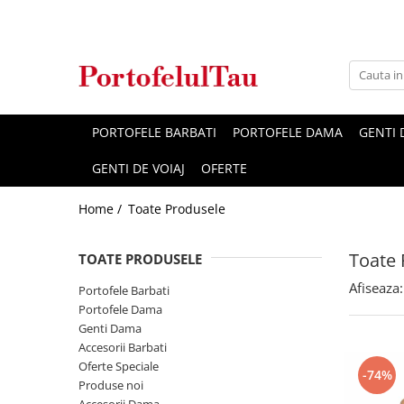
Genti Dama
Rucsacuri
Accesorii Barbati
Idei Cadouri
Accesorii Dama
Genti Office
Rucsacuri Dama
Borsete Barbati
Cadouri pentru barbati
Seturi Cadou Femei
Clutch / Posete Plic
Rucsacuri Barbati
Curele Barbati
Cadouri pentru femei
Borsete Dama
PORTOFELE BARBATI
PORTOFELE DAMA
GENTI
Genti Casual
Ghiozdane
Genti Barbati de Umar
GENTI DE VOIAJ
OFERTE
Genti Piele Naturala
Seturi Cadou
Home /
Toate Produsele
Genti multifunctionale mamici
Toate 
TOATE PRODUSELE
Afiseaza:
Portofele Barbati
Portofele Dama
Genti Dama
Accesorii Barbati
Oferte Speciale
-74%
Produse noi
Accesorii Dama