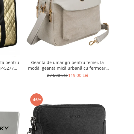
tă pentru
Geantă de umăr gri pentru femei, la
1P-5277
modă, geantă mică urbană cu fermoar,
piele ecologică - Peterson PTR-PTN MX02-
274,00 Lei
119,00 Lei
P-7700
-46%