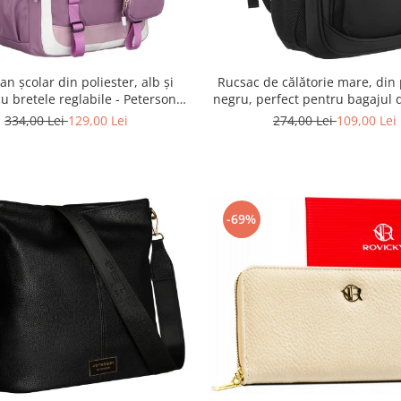
n școlar din poliester, alb și
Rucsac de călătorie mare, din 
 cu bretele reglabile - Peterson
negru, perfect pentru bagajul 
R-PTN 8603-1303 PURPLE
Rovicky PTR-R-BHX-05-1020
334,00 Lei
129,00 Lei
274,00 Lei
109,00 Lei
-69%