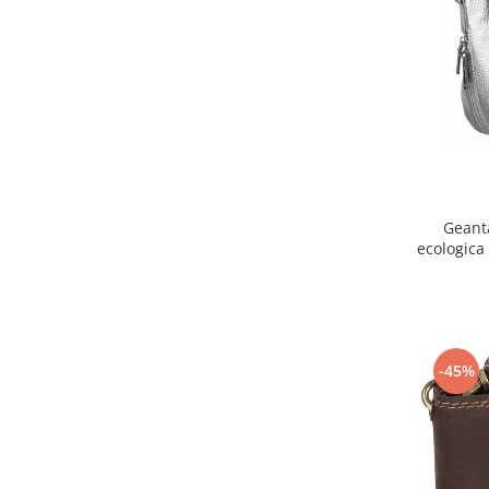
Geant
ecologica
-45%