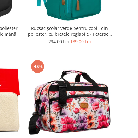
poliester
Rucsac școlar verde pentru copii, din
de mână -
poliester, cu bretele reglabile - Peterson
 BLACK
PTR-PTN BHX-01-9259 Gree
294,00 Lei
139,00 Lei
-45%