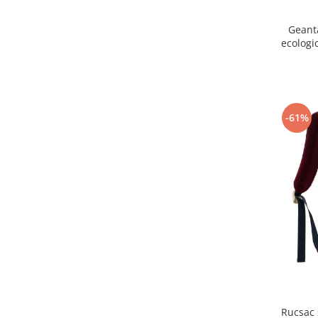
Geant
ecologi
Pet
-61%
Rucsac 