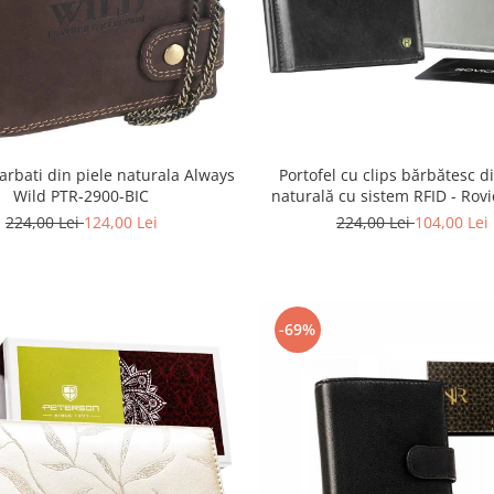
barbati din piele naturala Always
Portofel cu clips bărbătesc d
Wild PTR-2900-BIC
naturală cu sistem RFID - Rovi
N1908-RVT-9799 BLAC
224,00 Lei
124,00 Lei
224,00 Lei
104,00 Lei
-69%