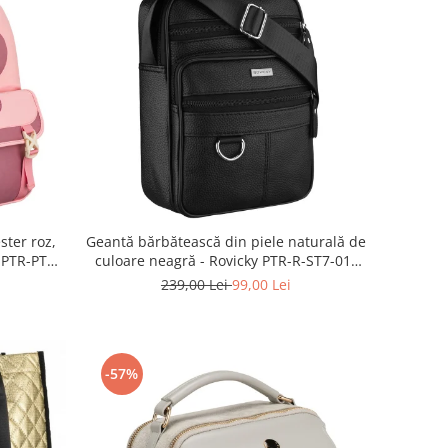
ster roz,
Geantă bărbătească din piele naturală de
n PTR-PTN
culoare neagră - Rovicky PTR-R-ST7-01-
7571-BLACK
239,00 Lei
99,00 Lei
-57%