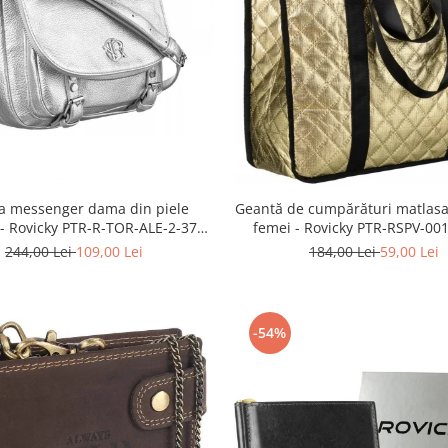
a messenger dama din piele
Geantă de cumpărături matlasa
 - Rovicky PTR-R-TOR-ALE-2-3776
femei - Rovicky PTR-RSPV-00
SIL
GOLD
244,00 Lei
109,00 Lei
184,00 Lei
59,00 Lei
-54%