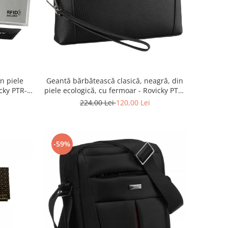
in piele
Geantă bărbătească clasică, neagră, din
cky PTR-
piele ecologică, cu fermoar - Rovicky PTR-
K
R-SDR-01-1631 BLACK
224,00 Lei
120,00 Lei
-59%