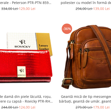
terale - Peterson PTR-PTN 8594-
poliester cu model în formă d
1402 BORDO
Peterson PTR-PTN BIEDRON
334,00 Lei
129,00 Lei
294,00 Lei
139,00 Lei
-36%
de damă din piele lăcuită, roșu,
Geantă mică de tip messenge
dere cu capsă - Rovicky PTR-RH-
bărbați, geantă de umăr, geant
22-1-RS RED
maro din piele naturală - P
244,00 Lei
124,00 Lei
279,00 Lei
179,00 Lei