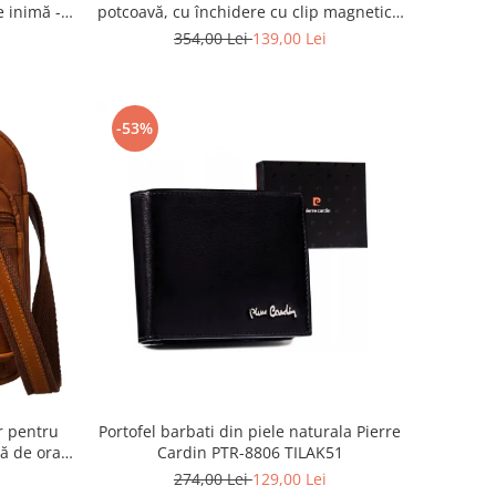
e inimă -
potcoavă, cu închidere cu clip magnetic -
KA G54
Peterson PTR-PTN PIWONIA BEIGE
354,00 Lei
139,00 Lei
-53%
r pentru
Portofel barbati din piele naturala Pierre
ă de oraș
Cardin PTR-8806 TILAK51
eterson
274,00 Lei
129,00 Lei