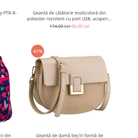
ky PTR-R-
Geantă de călătorie multicoloră din
poliester rezistent cu port USB, acoperită
cu un model vegetal - Rovicky PTR-R-
174,00 Lei
96,00 Lei
TL15608-8831 11
-61%
ii din
Geantă de damă bej în formă de