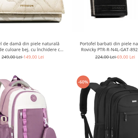
el de damă din piele naturală
Portofel barbati din piele n
 de culoare bej, cu închidere cu
Rovicky PTR-R-N4L-GAT-892
capsă - Peterson
249,00 Lei
149,00 Lei
224,00 Lei
69,00 Lei
-60%