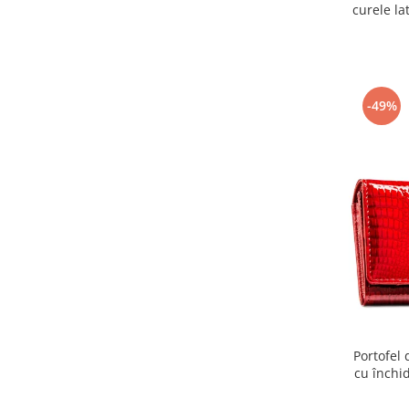
curele la
-49%
Portofel 
cu închi