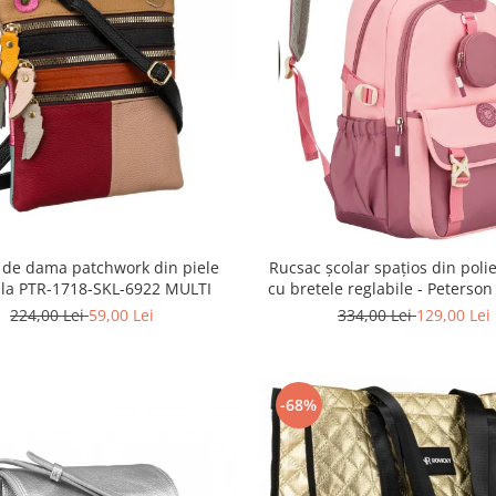
 de dama patchwork din piele
Rucsac școlar spațios din polie
ala PTR-1718-SKL-6922 MULTI
cu bretele reglabile - Peterso
8610-1327 PINK
224,00 Lei
59,00 Lei
334,00 Lei
129,00 Lei
-68%