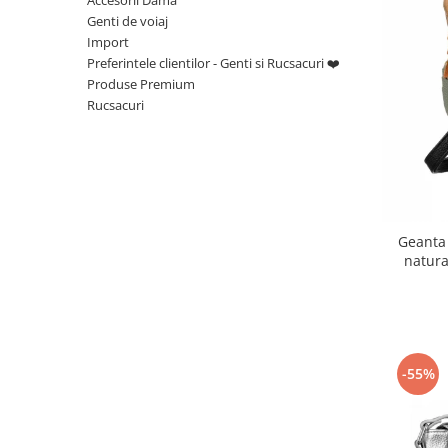
Genti de voiaj
Import
Preferintele clientilor - Genti si Rucsacuri ❤️
Produse Premium
Rucsacuri
Geanta
natur
-55%