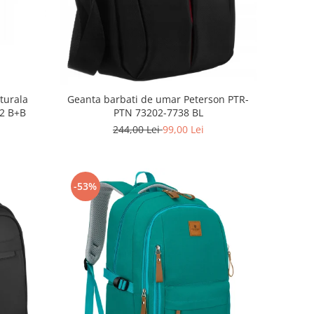
aturala
Geanta barbati de umar Peterson PTR-
2 B+B
PTN 73202-7738 BL
244,00 Lei
99,00 Lei
-53%