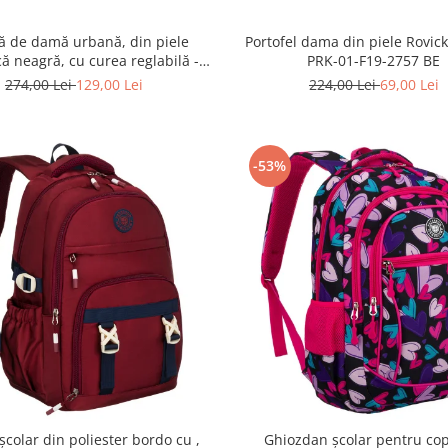
ă de damă urbană, din piele
Portofel dama din piele Rovic
că neagră, cu curea reglabilă -
PRK-01-F19-2757 BE
erson PTR-PTN JK6-06-6642
274,00 Lei
129,00 Lei
224,00 Lei
69,00 Lei
-53%
școlar din poliester bordo cu ,
Ghiozdan școlar pentru cop