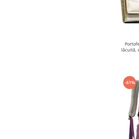
Portof
lăcuită,
-61%