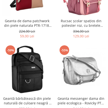
Geanta de dama patchwork
Rucsac școlar spațios din
din piele naturala PTR-1718-
poliester roz, cu bretele
SKL-6922 MULTI
reglabile - Peterson PTR-PTN
224,00 Lei
334,00 Lei
8610-1327 PINK
59,00 Lei
129,00 Lei
-59%
-55%
Geantă bărbătească din piele
Geanta messenger dama din
naturală de culoare neagră -
piele ecologica - Rovicky PTR-
Rovicky PTR-R-ST7-01-7571-
R-TOR-ALE-2-3776 SIL