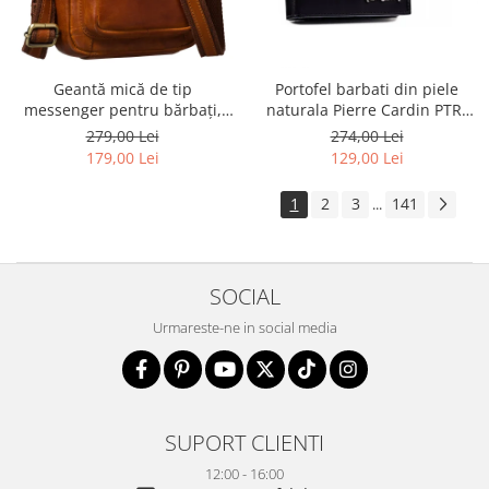
Geantă mică de tip
Portofel barbati din piele
messenger pentru bărbați,
naturala Pierre Cardin PTR-
geantă de umăr, geantă de
8806 TILAK51
279,00 Lei
274,00 Lei
oraș maro din piele naturală -
179,00 Lei
129,00 Lei
Peterson
1
2
3
141
...
SOCIAL
Urmareste-ne in social media
SUPORT CLIENTI
12:00 - 16:00