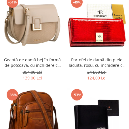
-61%
-49%
Geantă de damă bej în formă
Portofel de damă din piele
de potcoavă, cu închidere cu
lăcuită, roșu, cu închidere cu
clip magnetic - Peterson PTR-
capsă - Rovicky PTR-RH-22-1-
354,00 Lei
244,00 Lei
PTN PIWONIA BEIGE
RS RED
139,00 Lei
124,00 Lei
-36%
-53%