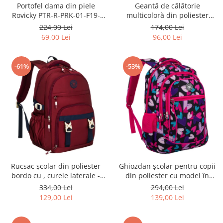
Portofel dama din piele
Geantă de călătorie
Rovicky PTR-R-PRK-01-F19-
multicoloră din poliester
2757 BE
rezistent cu port USB,
224,00 Lei
174,00 Lei
acoperită cu un model vegetal
69,00 Lei
96,00 Lei
- Rovicky PTR-R-TL15608-8831
11
-61%
-53%
Rucsac școlar din poliester
Ghiozdan școlar pentru copii
bordo cu , curele laterale -
din poliester cu model în
Peterson PTR-PTN 8594-1402
formă de inimă - Peterson
334,00 Lei
294,00 Lei
BORDO
PTR-PTN BIEDRONKA G54
129,00 Lei
139,00 Lei