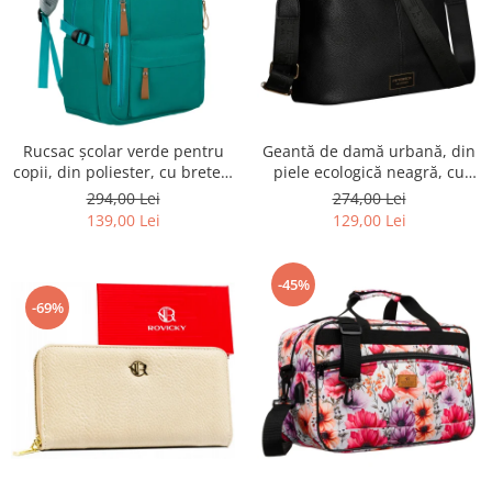
Rucsac școlar verde pentru
Geantă de damă urbană, din
copii, din poliester, cu bretele
piele ecologică neagră, cu
reglabile - Peterson PTR-PTN
curea reglabilă - Peterson
294,00 Lei
274,00 Lei
BHX-01-9259 Gree
PTR-PTN JK6-06-6642
139,00 Lei
129,00 Lei
-45%
-69%