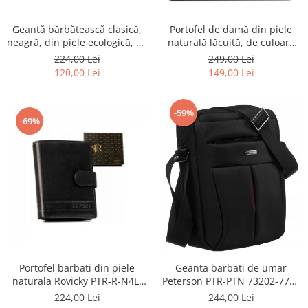
Geantă bărbătească clasică,
Portofel de damă din piele
neagră, din piele ecologică, cu
naturală lăcuită, de culoare
fermoar - Rovicky PTR-R-SDR-
bej, cu închidere cu capsă -
224,00 Lei
249,00 Lei
01-1631 BLACK
Peterson
120,00 Lei
149,00 Lei
-59%
-69%
Portofel barbati din piele
Geanta barbati de umar
naturala Rovicky PTR-R-N4L-
Peterson PTR-PTN 73202-7738
GAT-8922 B+B
BL
224,00 Lei
244,00 Lei