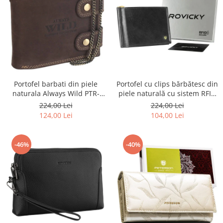
Portofel barbati din piele
Portofel cu clips bărbătesc din
naturala Always Wild PTR-
piele naturală cu sistem RFID
2900-BIC
- Rovicky PTR-N1908-RVT-9799
224,00 Lei
224,00 Lei
BLACK
124,00 Lei
104,00 Lei
-46%
-40%