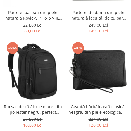
Portofel barbati din piele
Portofel de damă din piele
naturala Rovicky PTR-R-N4L-
naturală lăcuită, de culoare
GAT-8922 B+B
bej, cu închidere cu capsă -
224,00 Lei
249,00 Lei
Peterson
69,00 Lei
149,00 Lei
-60%
-46%
Rucsac de călătorie mare, din
Geantă bărbătească clasică,
poliester negru, perfect
neagră, din piele ecologică, cu
pentru bagajul de mână -
fermoar - Rovicky PTR-R-SDR-
274,00 Lei
224,00 Lei
Rovicky PTR-R-BHX-05-1020
01-1631 BLACK
109,00 Lei
120,00 Lei
BLACK