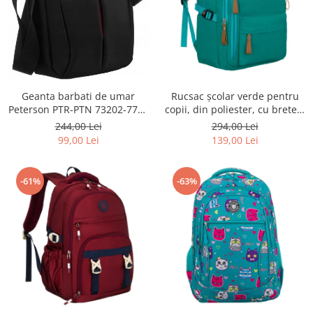
Geanta barbati de umar
Rucsac școlar verde pentru
Peterson PTR-PTN 73202-7738
copii, din poliester, cu bretele
BL
reglabile - Peterson PTR-PTN
244,00 Lei
294,00 Lei
BHX-01-9259 Gree
99,00 Lei
139,00 Lei
-61%
-63%