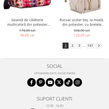
Geantă de călătorie
Rucsac școlar bej, la modă,
multicoloră din poliester
din poliester, cu bretele
rezistent cu port USB,
reglabile - Peterson PTR-PTN
174,00 Lei
334,00 Lei
acoperită cu un model vegetal
8594-1389 BEIGE
96,00 Lei
129,00 Lei
- Rovicky PTR-R-TL15608-8831
11
1
2
3
141
...
SOCIAL
Urmareste-ne in social media
SUPORT CLIENTI
12:00 - 16:00