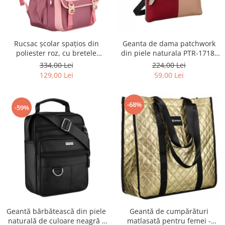
Rucsac școlar spațios din
Geanta de dama patchwork
poliester roz, cu bretele
din piele naturala PTR-1718-
reglabile - Peterson PTR-PTN
SKL-6922 MULTI
334,00 Lei
224,00 Lei
8610-1327 PINK
129,00 Lei
59,00 Lei
-68%
-59%
Geantă bărbătească din piele
Geantă de cumpărături
naturală de culoare neagră -
matlasată pentru femei -