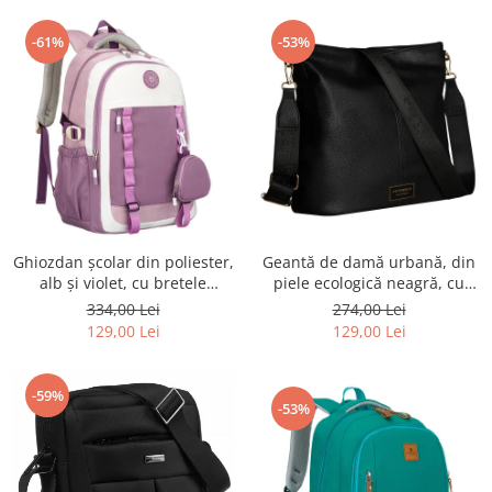
-61%
-53%
Ghiozdan școlar din poliester,
Geantă de damă urbană, din
alb și violet, cu bretele
piele ecologică neagră, cu
reglabile - Peterson PTR-PTN
curea reglabilă - Peterson
334,00 Lei
274,00 Lei
8603-1303 PURPLE
PTR-PTN JK6-06-6642
129,00 Lei
129,00 Lei
-59%
-53%