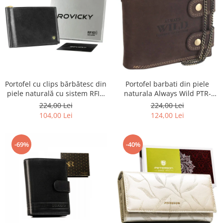
Portofel barbati din piele
Portofel cu clips bărbătesc din
naturala Always Wild PTR-
piele naturală cu sistem RFID
2900-BIC
- Rovicky PTR-N1908-RVT-9799
224,00 Lei
224,00 Lei
BLACK
124,00 Lei
104,00 Lei
-69%
-40%