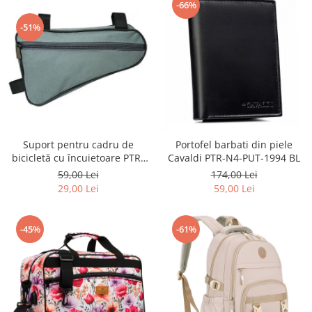
-66%
-51%
Suport pentru cadru de
Portofel barbati din piele
bicicletă cu încuietoare PTR-
Cavaldi PTR-N4-PUT-1994 BL
AR-S-101
59,00 Lei
174,00 Lei
29,00 Lei
59,00 Lei
-45%
-61%