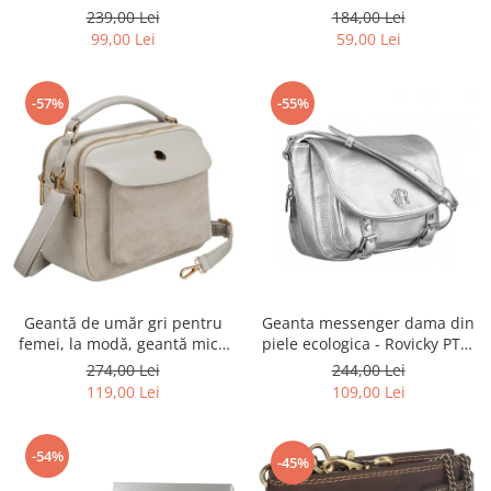
Rovicky PTR-R-ST7-01-7571-
Rovicky PTR-RSPV-001P-5277
239,00 Lei
184,00 Lei
BLACK
GOLD
99,00 Lei
59,00 Lei
-57%
-55%
Geantă de umăr gri pentru
Geanta messenger dama din
femei, la modă, geantă mică
piele ecologica - Rovicky PTR-
urbană cu fermoar, piele
R-TOR-ALE-2-3776 SIL
274,00 Lei
244,00 Lei
ecologică - Peterson PTR-PTN
119,00 Lei
109,00 Lei
MX02-P-7700
-54%
-45%