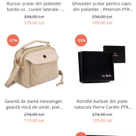
Rucsac școlar din poliester
Ghiozdan școlar pentru copii,
bordo cu , curele laterale -
din poliester - Peterson PTR-
Peterson PTR-PTN 8594-1402
PTN BIEDRONKA G28
334,00 Lei
294,00 Lei
BORDO
129,00 Lei
109,00 Lei
-57%
-53%
Geantă de damă messenger,
Portofel barbati din piele
geantă mică de umăr, piele
naturala Pierre Cardin PTR-
ecologică, geantă bej cu
8806 TILAK51
274,00 Lei
274,00 Lei
fermoar la modă - Peterson
119,00 Lei
129,00 Lei
PTR-PTN MX02-P-7717-D.BE