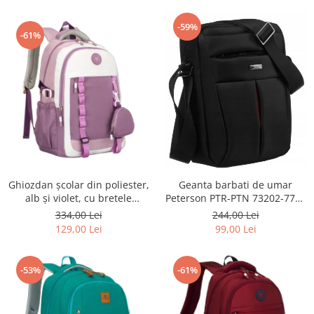
-59%
-61%
Ghiozdan școlar din poliester,
Geanta barbati de umar
alb și violet, cu bretele
Peterson PTR-PTN 73202-7738
reglabile - Peterson PTR-PTN
BL
334,00 Lei
244,00 Lei
8603-1303 PURPLE
129,00 Lei
99,00 Lei
-53%
-61%