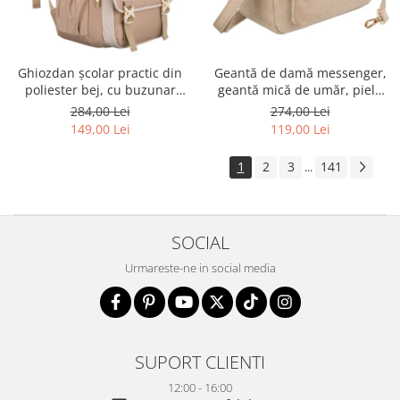
Ghiozdan școlar practic din
Geantă de damă messenger,
poliester bej, cu buzunar
geantă mică de umăr, piele
suplimentar și spațiu pentru
ecologică, geantă bej cu
284,00 Lei
274,00 Lei
o sticlă de apă - Peterson PTR-
fermoar la modă - Peterson
149,00 Lei
119,00 Lei
PTN 8610-1341 BEIGE
PTR-PTN MX02-P-7717-D.BE
1
2
3
141
...
SOCIAL
Urmareste-ne in social media
SUPORT CLIENTI
12:00 - 16:00