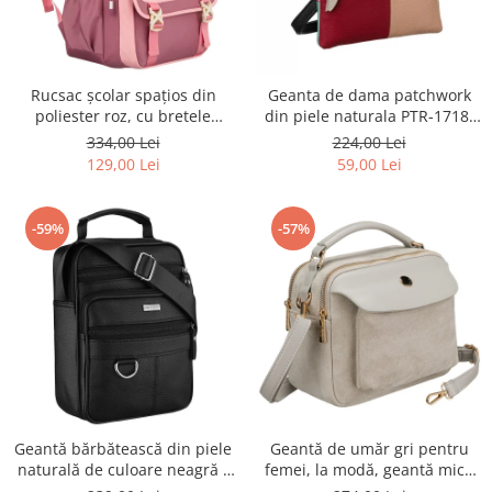
Rucsac școlar spațios din
Geanta de dama patchwork
poliester roz, cu bretele
din piele naturala PTR-1718-
reglabile - Peterson PTR-PTN
SKL-6922 MULTI
334,00 Lei
224,00 Lei
8610-1327 PINK
129,00 Lei
59,00 Lei
-59%
-57%
Geantă bărbătească din piele
Geantă de umăr gri pentru
naturală de culoare neagră -
femei, la modă, geantă mică
Rovicky PTR-R-ST7-01-7571-
urbană cu fermoar, piele