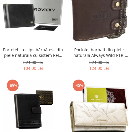
Portofel barbati din piele
Portofel cu clips bărbătesc din
naturala Always Wild PTR-
piele naturală cu sistem RFID
2900-BIC
- Rovicky PTR-N1908-RVT-9799
224,00 Lei
224,00 Lei
BLACK
124,00 Lei
104,00 Lei
-69%
-40%