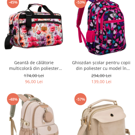
-45%
-53%
Geantă de călătorie
Ghiozdan școlar pentru copii
multicoloră din poliester
din poliester cu model în
rezistent cu port USB,
formă de inimă - Peterson
174,00 Lei
294,00 Lei
acoperită cu un model vegetal
PTR-PTN BIEDRONKA G54
96,00 Lei
139,00 Lei
- Rovicky PTR-R-TL15608-8831
11
-48%
-57%