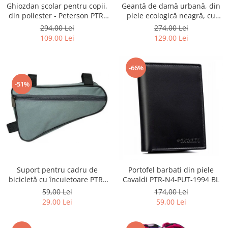
Ghiozdan școlar pentru copii,
Geantă de damă urbană, din
din poliester - Peterson PTR-
piele ecologică neagră, cu
PTN BIEDRONKA G28
curea reglabilă - Peterson
294,00 Lei
274,00 Lei
PTR-PTN JK6-06-6642
109,00 Lei
129,00 Lei
-66%
-51%
Suport pentru cadru de
Portofel barbati din piele
bicicletă cu încuietoare PTR-
Cavaldi PTR-N4-PUT-1994 BL
AR-S-101
59,00 Lei
174,00 Lei
29,00 Lei
59,00 Lei