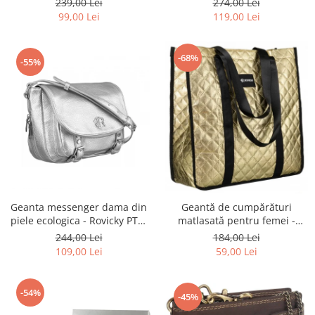
239,00 Lei
274,00 Lei
BLACK
ecologică - Peterson PTR-PTN
99,00 Lei
119,00 Lei
MX02-P-7700
-68%
-55%
Geanta messenger dama din
Geantă de cumpărături
piele ecologica - Rovicky PTR-
matlasată pentru femei -
R-TOR-ALE-2-3776 SIL
Rovicky PTR-RSPV-001P-5277
244,00 Lei
184,00 Lei
GOLD
109,00 Lei
59,00 Lei
-54%
-45%