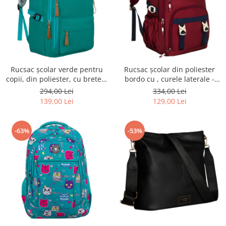
Rucsac școlar verde pentru
Rucsac școlar din poliester
copii, din poliester, cu bretele
bordo cu , curele laterale -
reglabile - Peterson PTR-PTN
Peterson PTR-PTN 8594-1402
294,00 Lei
334,00 Lei
BHX-01-9259 Gree
BORDO
139,00 Lei
129,00 Lei
-63%
-53%