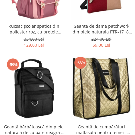
Rucsac școlar spațios din
Geanta de dama patchwork
poliester roz, cu bretele
din piele naturala PTR-1718-
reglabile - Peterson PTR-PTN
SKL-6922 MULTI
334,00 Lei
224,00 Lei
8610-1327 PINK
129,00 Lei
59,00 Lei
-68%
-59%
Geantă bărbătească din piele
Geantă de cumpărături
naturală de culoare neagră -
matlasată pentru femei -