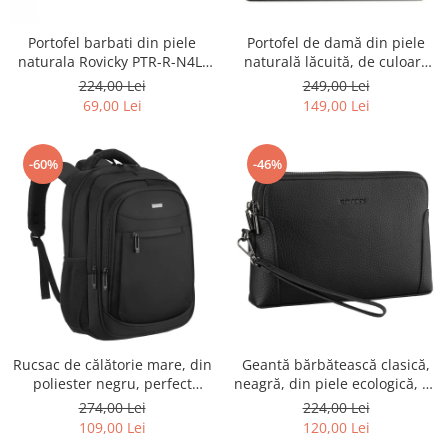
Portofel barbati din piele
Portofel de damă din piele
naturala Rovicky PTR-R-N4L-
naturală lăcuită, de culoare
GAT-8922 B+B
bej, cu închidere cu capsă -
224,00 Lei
249,00 Lei
Peterson
69,00 Lei
149,00 Lei
-60%
-46%
Rucsac de călătorie mare, din
Geantă bărbătească clasică,
poliester negru, perfect
neagră, din piele ecologică, cu
pentru bagajul de mână -
fermoar - Rovicky PTR-R-SDR-
274,00 Lei
224,00 Lei
Rovicky PTR-R-BHX-05-1020
01-1631 BLACK
109,00 Lei
120,00 Lei
BLACK