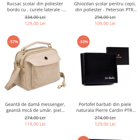
Rucsac școlar din poliester
Ghiozdan școlar pentru copii,
bordo cu , curele laterale -
din poliester - Peterson PTR-
Peterson PTR-PTN 8594-1402
PTN BIEDRONKA G28
334,00 Lei
294,00 Lei
BORDO
129,00 Lei
109,00 Lei
-57%
-53%
Geantă de damă messenger,
Portofel barbati din piele
geantă mică de umăr, piele
naturala Pierre Cardin PTR-
ecologică, geantă bej cu
8806 TILAK51
274,00 Lei
274,00 Lei
fermoar la modă - Peterson
119,00 Lei
129,00 Lei
PTR-PTN MX02-P-7717-D.BE