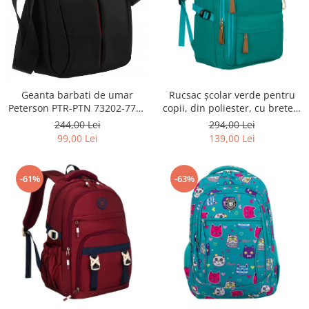
Geanta barbati de umar
Rucsac școlar verde pentru
Peterson PTR-PTN 73202-7738
copii, din poliester, cu bretele
BL
reglabile - Peterson PTR-PTN
244,00 Lei
294,00 Lei
BHX-01-9259 Gree
99,00 Lei
139,00 Lei
-61%
-63%