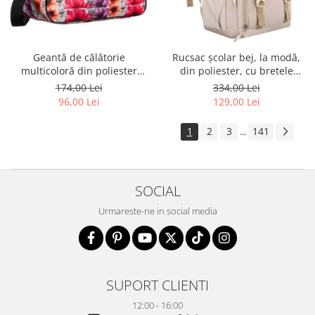
Geantă de călătorie
Rucsac școlar bej, la modă,
multicoloră din poliester
din poliester, cu bretele
rezistent cu port USB,
reglabile - Peterson PTR-PTN
174,00 Lei
334,00 Lei
acoperită cu un model vegetal
8594-1389 BEIGE
96,00 Lei
129,00 Lei
- Rovicky PTR-R-TL15608-8831
11
1
2
3
141
...
SOCIAL
Urmareste-ne in social media
SUPORT CLIENTI
12:00 - 16:00