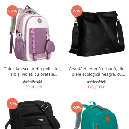
-61%
-53%
Ghiozdan școlar din poliester,
Geantă de damă urbană, din
alb și violet, cu bretele
piele ecologică neagră, cu
reglabile - Peterson PTR-PTN
curea reglabilă - Peterson
334,00 Lei
274,00 Lei
8603-1303 PURPLE
PTR-PTN JK6-06-6642
129,00 Lei
129,00 Lei
-59%
-53%