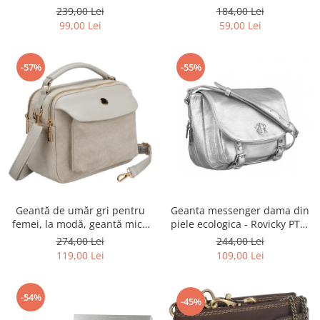
Rovicky PTR-R-ST7-01-7571-
Rovicky PTR-RSPV-001P-5277
239,00 Lei
184,00 Lei
BLACK
GOLD
99,00 Lei
59,00 Lei
-57%
-55%
Geantă de umăr gri pentru
Geanta messenger dama din
femei, la modă, geantă mică
piele ecologica - Rovicky PTR-
urbană cu fermoar, piele
R-TOR-ALE-2-3776 SIL
274,00 Lei
244,00 Lei
ecologică - Peterson PTR-PTN
119,00 Lei
109,00 Lei
MX02-P-7700
-54%
-45%