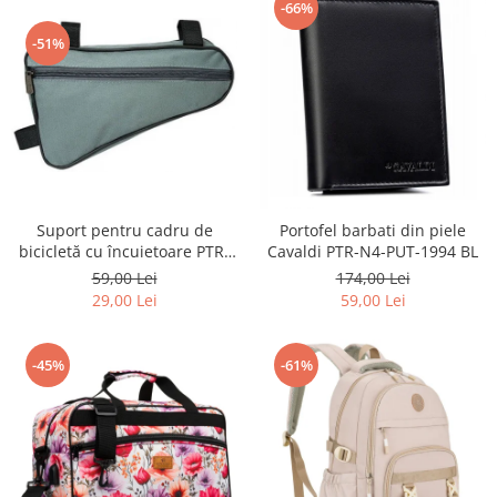
-66%
-51%
Suport pentru cadru de
Portofel barbati din piele
bicicletă cu încuietoare PTR-
Cavaldi PTR-N4-PUT-1994 BL
AR-S-101
59,00 Lei
174,00 Lei
29,00 Lei
59,00 Lei
-45%
-61%