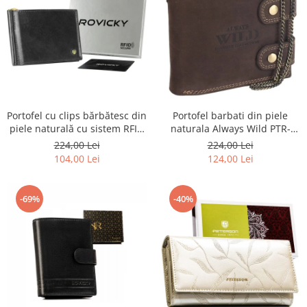
Portofel barbati din piele
Portofel cu clips bărbătesc din
naturala Always Wild PTR-
piele naturală cu sistem RFID
2900-BIC
- Rovicky PTR-N1908-RVT-9799
224,00 Lei
224,00 Lei
BLACK
124,00 Lei
104,00 Lei
-69%
-40%