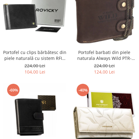
Portofel barbati din piele
Portofel cu clips bărbătesc din
naturala Always Wild PTR-
piele naturală cu sistem RFID
2900-BIC
- Rovicky PTR-N1908-RVT-9799
224,00 Lei
224,00 Lei
BLACK
124,00 Lei
104,00 Lei
-69%
-40%