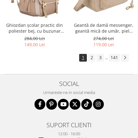
Ghiozdan școlar practic din
Geantă de damă messenger,
poliester bej, cu buzunar
geantă mică de umăr, piele
suplimentar și spațiu pentru
ecologică, geantă bej cu
284,00 Lei
274,00 Lei
o sticlă de apă - Peterson PTR-
fermoar la modă - Peterson
149,00 Lei
119,00 Lei
PTN 8610-1341 BEIGE
PTR-PTN MX02-P-7717-D.BE
1
2
3
141
...
SOCIAL
Urmareste-ne in social media
SUPORT CLIENTI
12:00 - 16:00