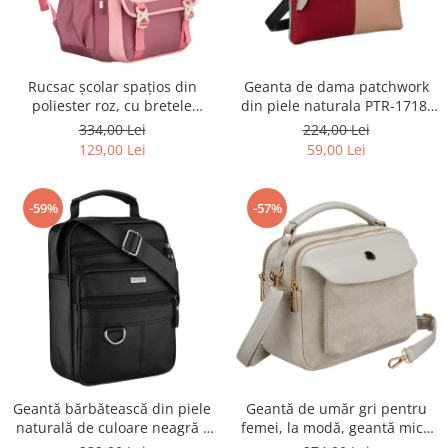
Rucsac școlar spațios din
Geanta de dama patchwork
poliester roz, cu bretele
din piele naturala PTR-1718-
reglabile - Peterson PTR-PTN
SKL-6922 MULTI
334,00 Lei
224,00 Lei
8610-1327 PINK
129,00 Lei
59,00 Lei
-59%
-57%
Geantă bărbătească din piele
Geantă de umăr gri pentru
naturală de culoare neagră -
femei, la modă, geantă mică
Rovicky PTR-R-ST7-01-7571-
urbană cu fermoar, piele