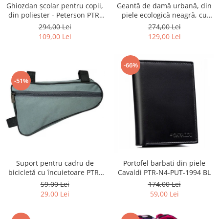
Ghiozdan școlar pentru copii,
Geantă de damă urbană, din
din poliester - Peterson PTR-
piele ecologică neagră, cu
PTN BIEDRONKA G28
curea reglabilă - Peterson
294,00 Lei
274,00 Lei
PTR-PTN JK6-06-6642
109,00 Lei
129,00 Lei
-66%
-51%
Suport pentru cadru de
Portofel barbati din piele
bicicletă cu încuietoare PTR-
Cavaldi PTR-N4-PUT-1994 BL
AR-S-101
59,00 Lei
174,00 Lei
29,00 Lei
59,00 Lei