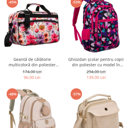
-45%
-53%
Geantă de călătorie
Ghiozdan școlar pentru copii
multicoloră din poliester
din poliester cu model în
rezistent cu port USB,
formă de inimă - Peterson
174,00 Lei
294,00 Lei
acoperită cu un model vegetal
PTR-PTN BIEDRONKA G54
96,00 Lei
139,00 Lei
- Rovicky PTR-R-TL15608-8831
11
-48%
-57%