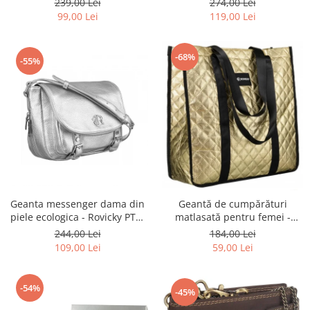
239,00 Lei
274,00 Lei
BLACK
ecologică - Peterson PTR-PTN
99,00 Lei
119,00 Lei
MX02-P-7700
-68%
-55%
Geanta messenger dama din
Geantă de cumpărături
piele ecologica - Rovicky PTR-
matlasată pentru femei -
R-TOR-ALE-2-3776 SIL
Rovicky PTR-RSPV-001P-5277
244,00 Lei
184,00 Lei
GOLD
109,00 Lei
59,00 Lei
-54%
-45%