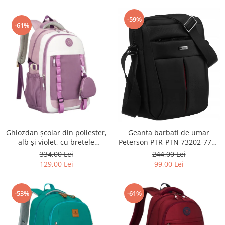
-59%
-61%
Ghiozdan școlar din poliester,
Geanta barbati de umar
alb și violet, cu bretele
Peterson PTR-PTN 73202-7738
reglabile - Peterson PTR-PTN
BL
334,00 Lei
244,00 Lei
8603-1303 PURPLE
129,00 Lei
99,00 Lei
-53%
-61%