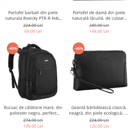
Portofel barbati din piele
Portofel de damă din piele
naturala Rovicky PTR-R-N4L-
naturală lăcuită, de culoare
GAT-8922 B+B
bej, cu închidere cu capsă -
224,00 Lei
249,00 Lei
Peterson
69,00 Lei
149,00 Lei
-60%
-46%
Rucsac de călătorie mare, din
Geantă bărbătească clasică,
poliester negru, perfect
neagră, din piele ecologică, cu
pentru bagajul de mână -
fermoar - Rovicky PTR-R-SDR-
274,00 Lei
224,00 Lei
Rovicky PTR-R-BHX-05-1020
01-1631 BLACK
109,00 Lei
120,00 Lei
BLACK