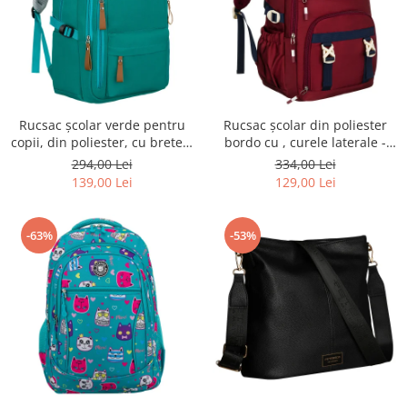
Rucsac școlar verde pentru
Rucsac școlar din poliester
copii, din poliester, cu bretele
bordo cu , curele laterale -
reglabile - Peterson PTR-PTN
Peterson PTR-PTN 8594-1402
294,00 Lei
334,00 Lei
BHX-01-9259 Gree
BORDO
139,00 Lei
129,00 Lei
-63%
-53%