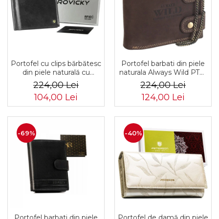
Portofel barbati din piele
Portofel cu clips bărbătesc
naturala Always Wild PTR-
din piele naturală cu
2900-BIC
sistem RFID - Rovicky
224,00 Lei
224,00 Lei
PTR-N1908-RVT-9799
124,00 Lei
104,00 Lei
BLACK
-69%
-40%
Portofel barbati din piele
Portofel de damă din piele