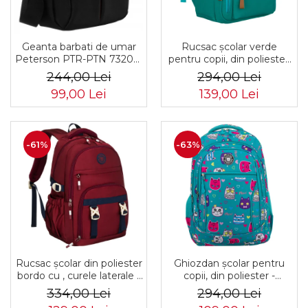
Rucsac școlar verde
Geanta barbati de umar
pentru copii, din poliester,
Peterson PTR-PTN 73202-
cu bretele reglabile -
7738 BL
294,00 Lei
244,00 Lei
Peterson PTR-PTN BHX-
139,00 Lei
99,00 Lei
01-9259 Gree
-61%
-63%
Rucsac școlar din poliester
Ghiozdan școlar pentru
bordo cu , curele laterale -
copii, din poliester -
Peterson PTR-PTN 8594-
Peterson PTR-PTN
334,00 Lei
294,00 Lei
1402 BORDO
BIEDRONKA G28