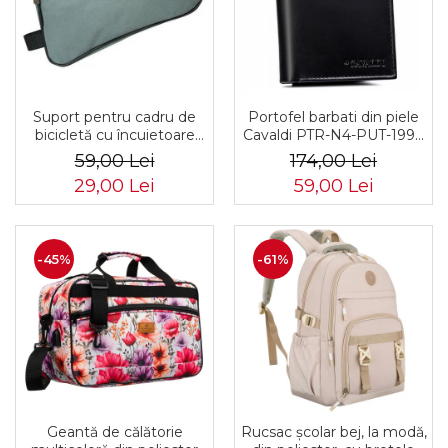
Suport pentru cadru de
Portofel barbati din piele
bicicletă cu încuietoare
Cavaldi PTR-N4-PUT-1994
PTR-AR-S-101
BL
59,00 Lei
174,00 Lei
29,00 Lei
59,00 Lei
-45%
-61%
Geantă de călătorie
Rucsac școlar bej, la modă,