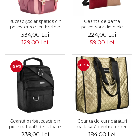
Rucsac școlar spațios din
Geanta de dama
poliester roz, cu bretele
patchwork din piele
reglabile - Peterson PTR-
naturala PTR-1718-SKL-
334,00 Lei
224,00 Lei
PTN 8610-1327 PINK
6922 MULTI
129,00 Lei
59,00 Lei
-68%
-59%
Geantă bărbătească din
Geantă de cumpărături
piele naturală de culoare
matlasată pentru femei -
neagră - Rovicky PTR-R-
Rovicky PTR-RSPV-001P-
239,00 Lei
184,00 Lei