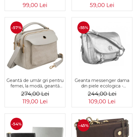
ST7-01-7571-BLACK
5277 GOLD
99,00 Lei
59,00 Lei
-57%
-55%
Geantă de umăr gri pentru
Geanta messenger dama
femei, la modă, geantă
din piele ecologica -
mică urbană cu fermoar,
Rovicky PTR-R-TOR-ALE-
274,00 Lei
244,00 Lei
piele ecologică - Peterson
2-3776 SIL
119,00 Lei
109,00 Lei
PTR-PTN MX02-P-7700
-54%
-45%