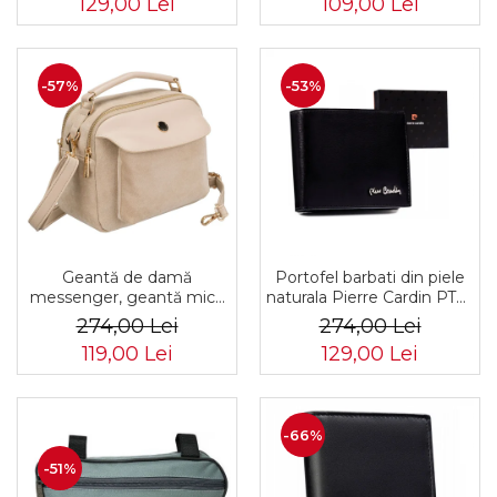
129,00 Lei
109,00 Lei
-57%
-53%
Geantă de damă
Portofel barbati din piele
messenger, geantă mică
naturala Pierre Cardin PTR-
de umăr, piele ecologică,
8806 TILAK51
274,00 Lei
274,00 Lei
geantă bej cu fermoar la
119,00 Lei
129,00 Lei
modă - Peterson PTR-PTN
MX02-P-7717-D.BE
-66%
-51%