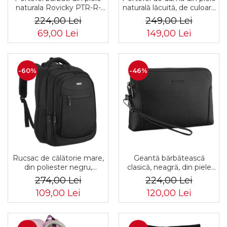
naturala Rovicky PTR-R-
naturală lăcuită, de culoare
N4L-GAT-8922 B+B
bej, cu închidere cu capsă -
224,00 Lei
249,00 Lei
Peterson
69,00 Lei
149,00 Lei
-60%
-46%
Rucsac de călătorie mare,
Geantă bărbătească
din poliester negru,
clasică, neagră, din piele
perfect pentru bagajul de
ecologică, cu fermoar -
274,00 Lei
224,00 Lei
mână - Rovicky PTR-R-
Rovicky PTR-R-SDR-01-
109,00 Lei
120,00 Lei
BHX-05-1020 BLACK
1631 BLACK