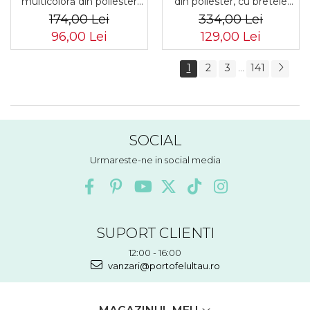
multicoloră din poliester
din poliester, cu bretele
rezistent cu port USB,
reglabile - Peterson PTR-
174,00 Lei
334,00 Lei
acoperită cu un model
PTN 8594-1389 BEIGE
96,00 Lei
129,00 Lei
vegetal - Rovicky PTR-R-
TL15608-8831 11
1
2
3
141
...
SOCIAL
Urmareste-ne in social media
SUPORT CLIENTI
12:00 - 16:00
vanzari@portofelultau.ro