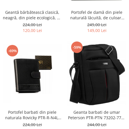
Geantă bărbătească clasică,
Portofel de damă din piele
neagră, din piele ecologică, cu
naturală lăcuită, de culoare
fermoar - Rovicky PTR-R-SDR-
bej, cu închidere cu capsă -
224,00 Lei
249,00 Lei
01-1631 BLACK
Peterson
120,00 Lei
149,00 Lei
-59%
-69%
Portofel barbati din piele
Geanta barbati de umar
naturala Rovicky PTR-R-N4L-
Peterson PTR-PTN 73202-7738
GAT-8922 B+B
BL
224,00 Lei
244,00 Lei