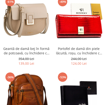
-61%
-49%
Geantă de damă bej în formă
Portofel de damă din piele
de potcoavă, cu închidere cu
lăcuită, roșu, cu închidere cu
clip magnetic - Peterson PTR-
capsă - Rovicky PTR-RH-22-1-
354,00 Lei
244,00 Lei
PTN PIWONIA BEIGE
RS RED
139,00 Lei
124,00 Lei
-36%
-53%