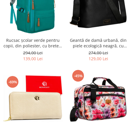
Rucsac școlar verde pentru
Geantă de damă urbană, din
copii, din poliester, cu bretele
piele ecologică neagră, cu
reglabile - Peterson PTR-PTN
curea reglabilă - Peterson
294,00 Lei
274,00 Lei
BHX-01-9259 Gree
PTR-PTN JK6-06-6642
139,00 Lei
129,00 Lei
-45%
-69%