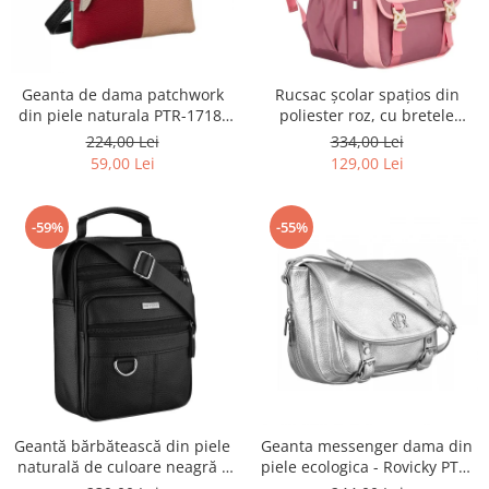
Geanta de dama patchwork
Rucsac școlar spațios din
din piele naturala PTR-1718-
poliester roz, cu bretele
SKL-6922 MULTI
reglabile - Peterson PTR-PTN
224,00 Lei
334,00 Lei
8610-1327 PINK
59,00 Lei
129,00 Lei
-59%
-55%
Geantă bărbătească din piele
Geanta messenger dama din
naturală de culoare neagră -
piele ecologica - Rovicky PTR-
Rovicky PTR-R-ST7-01-7571-
R-TOR-ALE-2-3776 SIL