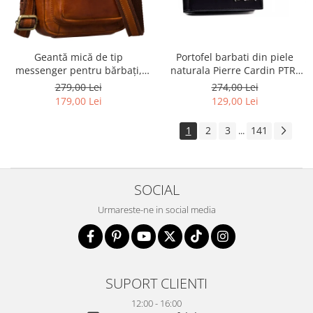
Geantă mică de tip
Portofel barbati din piele
messenger pentru bărbați,
naturala Pierre Cardin PTR-
geantă de umăr, geantă de
8806 TILAK51
279,00 Lei
274,00 Lei
oraș maro din piele naturală -
179,00 Lei
129,00 Lei
Peterson
1
2
3
141
...
SOCIAL
Urmareste-ne in social media
SUPORT CLIENTI
12:00 - 16:00