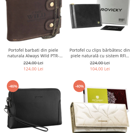
Portofel barbati din piele
Portofel cu clips bărbătesc din
naturala Always Wild PTR-
piele naturală cu sistem RFID
2900-BIC
- Rovicky PTR-N1908-RVT-9799
224,00 Lei
224,00 Lei
BLACK
124,00 Lei
104,00 Lei
-46%
-40%