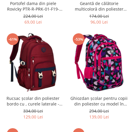
Portofel dama din piele
Geantă de călătorie
Rovicky PTR-R-PRK-01-F19-
multicoloră din poliester
2757 BE
rezistent cu port USB,
224,00 Lei
174,00 Lei
acoperită cu un model vegetal
69,00 Lei
96,00 Lei
- Rovicky PTR-R-TL15608-8831
11
-61%
-53%
Rucsac școlar din poliester
Ghiozdan școlar pentru copii
bordo cu , curele laterale -
din poliester cu model în
Peterson PTR-PTN 8594-1402
formă de inimă - Peterson
334,00 Lei
294,00 Lei
BORDO
PTR-PTN BIEDRONKA G54
129,00 Lei
139,00 Lei