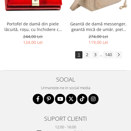
Portofel de damă din piele
Geantă de damă messenger,
lăcuită, roșu, cu închidere cu
geantă mică de umăr, piele
capsă - Rovicky PTR-RH-22-1-
ecologică, geantă bej cu
244,00 Lei
274,00 Lei
RS RED
fermoar la modă - Peterson
124,00 Lei
119,00 Lei
PTR-PTN MX02-P-7717-D.BE
1
2
3
140
...
SOCIAL
Urmareste-ne in social media
SUPORT CLIENTI
12:00 - 16:00