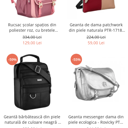
Rucsac școlar spațios din
Geanta de dama patchwork
poliester roz, cu bretele
din piele naturala PTR-1718-
reglabile - Peterson PTR-PTN
SKL-6922 MULTI
334,00 Lei
224,00 Lei
8610-1327 PINK
129,00 Lei
59,00 Lei
-59%
-55%
Geantă bărbătească din piele
Geanta messenger dama din
naturală de culoare neagră -
piele ecologica - Rovicky PTR-
Rovicky PTR-R-ST7-01-7571-
R-TOR-ALE-2-3776 SIL