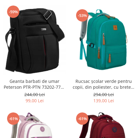
-59%
-53%
Geanta barbati de umar
Rucsac școlar verde pentru
Peterson PTR-PTN 73202-7738
copii, din poliester, cu bretele
BL
reglabile - Peterson PTR-PTN
244,00 Lei
294,00 Lei
BHX-01-9259 Gree
99,00 Lei
139,00 Lei
-61%
-61%