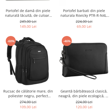
Portofel de damă din piele
Portofel barbati din piele
naturală lăcuită, de culoare
naturala Rovicky PTR-R-N4L-
bej, cu închidere cu capsă -
GAT-8922 B+B
249,00 Lei
224,00 Lei
Peterson
149,00 Lei
69,00 Lei
-60%
-46%
Rucsac de călătorie mare, din
Geantă bărbătească clasică,
poliester negru, perfect
neagră, din piele ecologică, cu
pentru bagajul de mână -
fermoar - Rovicky PTR-R-SDR-
274,00 Lei
224,00 Lei
Rovicky PTR-R-BHX-05-1020
01-1631 BLACK
109,00 Lei
120,00 Lei
BLACK