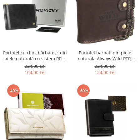
Portofel barbati din piele
Portofel cu clips bărbătesc din
naturala Always Wild PTR-
piele naturală cu sistem RFID
2900-BIC
- Rovicky PTR-N1908-RVT-9799
224,00 Lei
224,00 Lei
BLACK
124,00 Lei
104,00 Lei
-40%
-69%