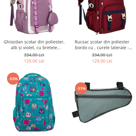
Ghiozdan școlar din poliester,
Rucsac școlar din poliester
alb și violet, cu bretele
bordo cu , curele laterale -
reglabile - Peterson PTR-PTN
Peterson PTR-PTN 8594-1402
334,00 Lei
334,00 Lei
8603-1303 PURPLE
BORDO
129,00 Lei
129,00 Lei
-63%
-51%