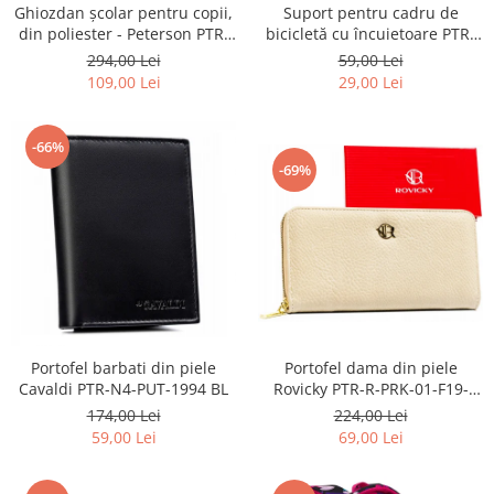
Ghiozdan școlar pentru copii,
Suport pentru cadru de
din poliester - Peterson PTR-
bicicletă cu încuietoare PTR-
PTN BIEDRONKA G28
AR-S-101
294,00 Lei
59,00 Lei
109,00 Lei
29,00 Lei
-66%
-69%
Portofel barbati din piele
Portofel dama din piele
Cavaldi PTR-N4-PUT-1994 BL
Rovicky PTR-R-PRK-01-F19-
2757 BE
174,00 Lei
224,00 Lei
59,00 Lei
69,00 Lei